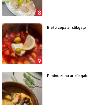
8
Biešu zupa ar cūkgaļu
9
Pupiņu zupa ar cūkgaļu