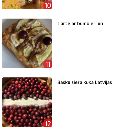
10
Tarte ar bumbieri un
11
Basku siera kūka Latvijas
12