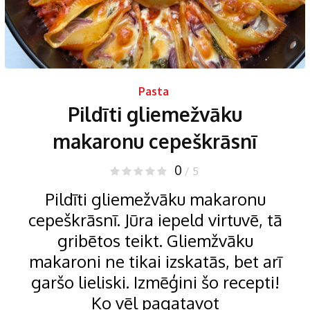
Pasta
Pildīti gliemežvāku
makaronu cepeškrāsnī
0
/ 5
Pildīti gliemežvāku makaronu
cepeškrāsnī. Jūra iepeld virtuvē, tā
gribētos teikt. Gliemžvāku
makaroni ne tikai izskatās, bet arī
garšo lieliski. Izmēģini šo recepti!
Ko vēl pagatavot