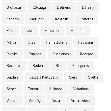
Brokastis
Cūkgaļa
Dzēriens
Dārzeņi
Kabacis
Kartupeļi
Kokteilis
Kotletes
Kūka
Lasis
Makaroni
Marināde
Mērce
Olas
Pamatēdiens
Pavasaris
Pikniks
Pupiņas
Pusdienas
Recepte
Receptes
Rudens
Rīsi
Sacepums
Saldais
Saldais Kartupelis
Siers
Svētki
Sēnes
Tomāti
Uzkoda
Vakariņas
Vasara
Veselīgi
Vista
Vistas Fileja