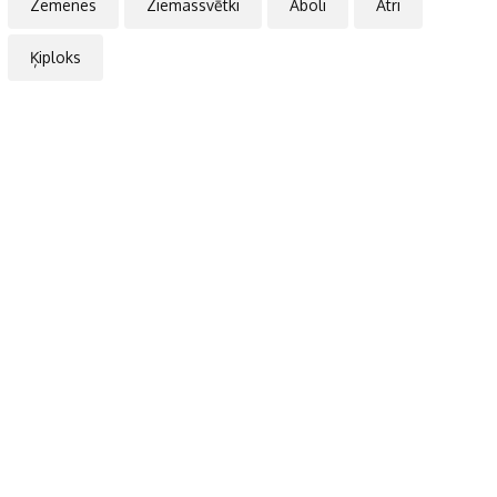
Zemenes
Ziemassvētki
Āboli
Ātri
Ķiploks