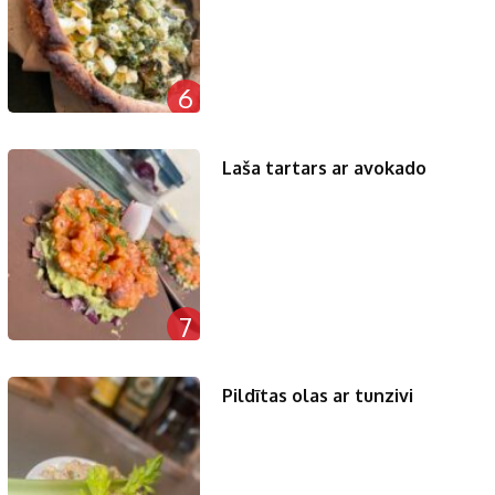
6
Laša tartars ar avokado
7
Pildītas olas ar tunzivi