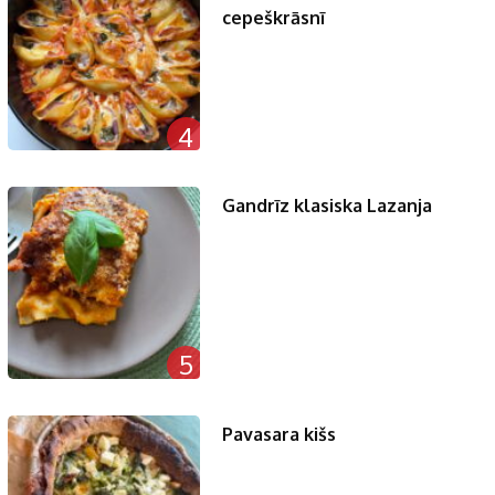
cepeškrāsnī
4
Gandrīz klasiska Lazanja
5
Pavasara kišs