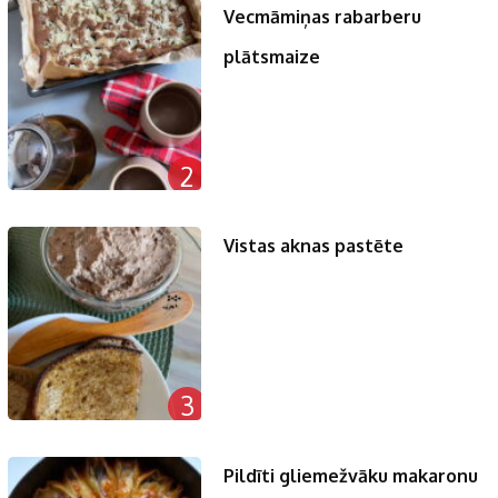
Vecmāmiņas rabarberu
plātsmaize
2
Vistas aknas pastēte
3
Pildīti gliemežvāku makaronu