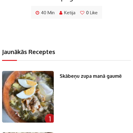
40 Min
Ketija
0
Like
Jaunākās Receptes
Skābeņu zupa manā gaumē
1