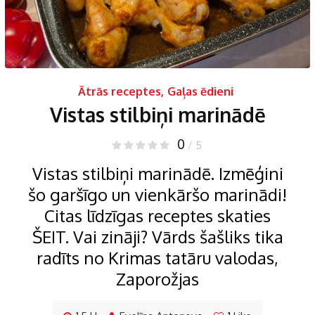
Ātrās receptes
,
Gaļas ēdieni
Vistas stilbiņi marinādē
0
/ 5
Vistas stilbiņi marinādē. Izmēģini
šo garšīgo un vienkāršo marinādi!
Citas līdzīgas receptes skaties
ŠEIT. Vai zināji? Vārds šašliks tika
radīts no Krimas tatāru valodas,
Zaporožjas