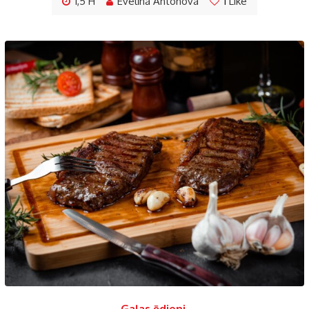
1,5 H
Evelīna Antonova
1
Like