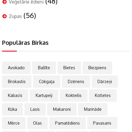
(48)
Veģetārie ēdieni
(56)
Zupas
Populāras Birkas
Avokado
Ballīte
Bietes
Biezpiens
Brokastis
Cūkgaļa
Dzēriens
Dārzeņi
Kabacis
Kartupeļi
Kokteilis
Kotletes
Kūka
Lasis
Makaroni
Marināde
Mērce
Olas
Pamatēdiens
Pavasaris