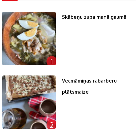
Skābeņu zupa manā gaumē
1
Vecmāmiņas rabarberu
plātsmaize
2