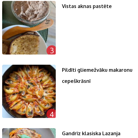
Vistas aknas pastēte
3
Pildīti gliemežvāku makaronu
cepeškrāsnī
4
Gandrīz klasiska Lazanja