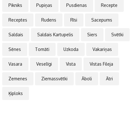
Pikniks
Pupiņas
Pusdienas
Recepte
Receptes
Rudens
Rīsi
Sacepums
Saldais
Saldais Kartupelis
Siers
Svētki
Sēnes
Tomāti
Uzkoda
Vakariņas
Vasara
Veselīgi
Vista
Vistas Fileja
Zemenes
Ziemassvētki
Āboli
Ātri
Ķiploks