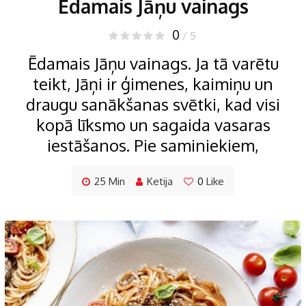
Ēdamais Jāņu vainags
0
/ 5
Ēdamais Jāņu vainags. Ja tā varētu
teikt, Jāņi ir ģimenes, kaimiņu un
draugu sanākšanas svētki, kad visi
kopā līksmo un sagaida vasaras
iestāšanos. Pie saminiekiem,
25 Min
Ketija
0
Like