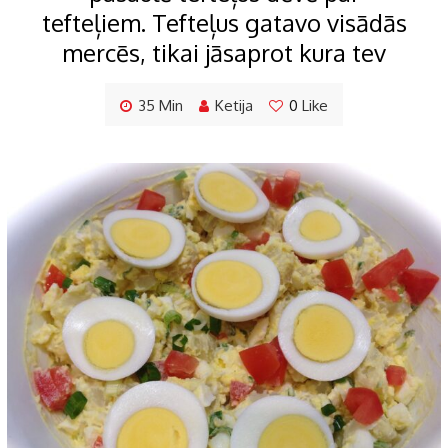
tefteļiem. Tefteļus gatavo visādās
mercēs, tikai jāsaprot kura tev
35 Min
Ketija
0
Like