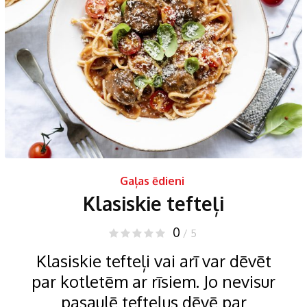
Gaļas ēdieni
Klasiskie tefteļi
0
/ 5
Klasiskie tefteļi vai arī var dēvēt
par kotletēm ar rīsiem. Jo nevisur
pasaulē tefteļus dēvē par