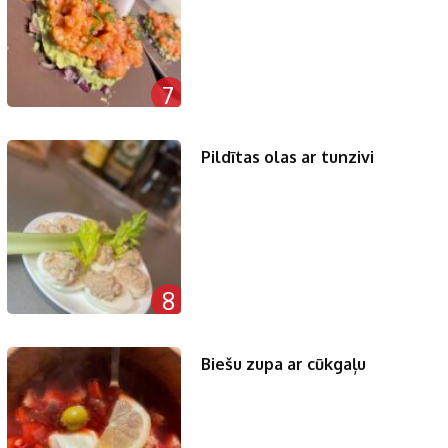
7
Pildītas olas ar tunzivi
8
Biešu zupa ar cūkgaļu