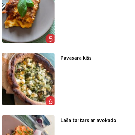
5
Pavasara kišs
6
Laša tartars ar avokado