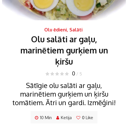
Olu ēdieni
,
Salāti
Olu salāti ar gaļu,
marinētiem gurķiem un
ķiršu
0
/ 5
Sātīgie olu salāti ar gaļu,
marinētiem gurķiem un ķiršu
tomātiem. Ātri un gardi. Izmēģini!
10 Min
Ketija
0
Like