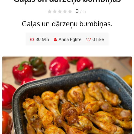
0
/ 5
Gaļas un dārzeņu bumbiņas.
30 Min
Anna Eglite
0
Like