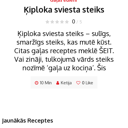
Gaļas ēdieni
Ķiploka sviesta steiks
0
/ 5
Ķiploka sviesta steiks – sulīgs,
smaržīgs steiks, kas mutē kūst.
Citas gaļas receptes meklē ŠEIT.
Vai zināji, tulkojumā vārds steiks
nozīmē ‘gaļa uz kociņa’. Šis
10 Min
Ketija
0
Like
Jaunākās Receptes