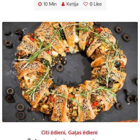
10 Min
Ketija
0
Like
Citi ēdieni
,
Gaļas ēdieni