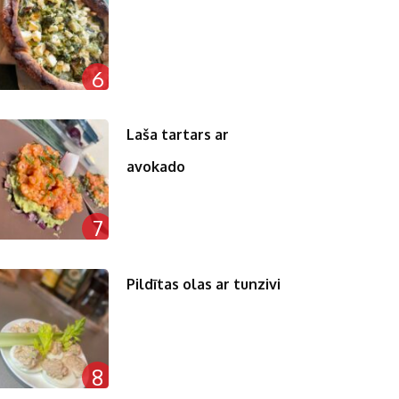
6
Laša tartars ar
avokado
7
Pildītas olas ar tunzivi
8