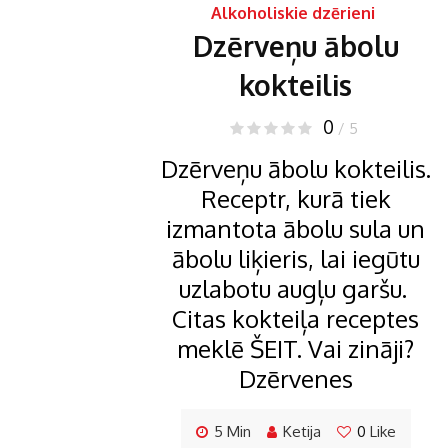
Alkoholiskie dzērieni
Dzērveņu ābolu
kokteilis
0
/ 5
Dzērveņu ābolu kokteilis.
Receptr, kurā tiek
izmantota ābolu sula un
ābolu liķieris, lai iegūtu
uzlabotu augļu garšu.
Citas kokteiļa receptes
meklē ŠEIT. Vai zināji?
Dzērvenes
5 Min
Ketija
0
Like