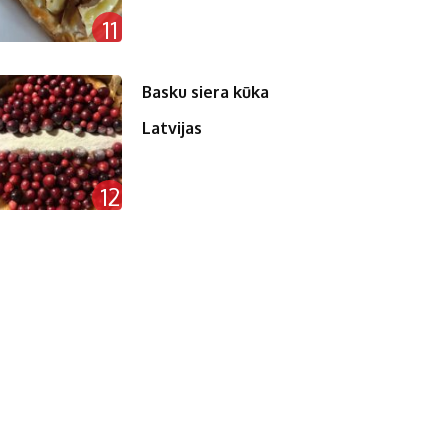
11
Basku siera kūka
Latvijas
12