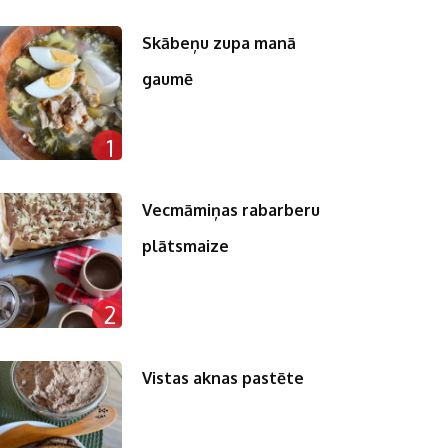
Skābeņu zupa manā
gaumē
1
Vecmāmiņas rabarberu
plātsmaize
2
Vistas aknas pastēte