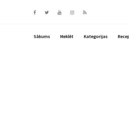
Skip
to
content
Sākums
Meklēt
Kategorijas
Rece