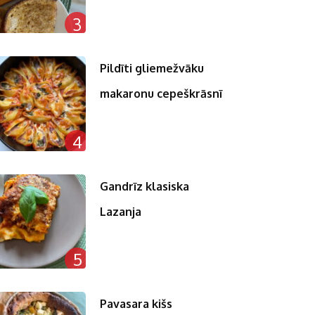
3
Pildīti gliemežvāku
makaronu cepeškrāsnī
4
Gandrīz klasiska
Lazanja
5
Pavasara kišs