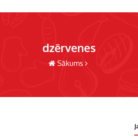
dzērvenes
Sākums
J