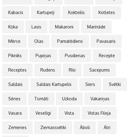
Kabacis
Kartupeļi
Kokteilis
Kotletes
Kūka
Lasis
Makaroni
Marināde
Mērce
Olas
Pamatēdiens
Pavasaris
Pikniks
Pupiņas
Pusdienas
Recepte
Receptes
Rudens
Rīsi
Sacepums
Saldais
Saldais Kartupelis
Siers
Svētki
Sēnes
Tomāti
Uzkoda
Vakariņas
Vasara
Veselīgi
Vista
Vistas Fileja
Zemenes
Ziemassvētki
Āboli
Ātri