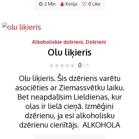
2 Min
Ketija
0
Like
Alkoholiskie dzērieni
,
Dzērieni
Olu liķieris
0
/ 5
Olu liķieris. Šis dzēriens varētu
asociēties ar Ziemassvētku laiku.
Bet neapdalīsim Lieldienas, kur
olas ir lielā cieņā. Izmēģini
dzērienu, ja esi alkoholisku
dzērienu cienītājs. ALKOHOLA