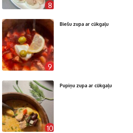
8
Biešu zupa ar cūkgaļu
9
Pupiņu zupa ar cūkgaļu
10