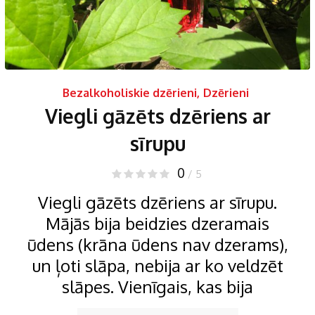
Bezalkoholiskie dzērieni
,
Dzērieni
Viegli gāzēts dzēriens ar
sīrupu
0
/ 5
Viegli gāzēts dzēriens ar sīrupu.
Mājās bija beidzies dzeramais
ūdens (krāna ūdens nav dzerams),
un ļoti slāpa, nebija ar ko veldzēt
slāpes. Vienīgais, kas bija