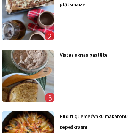
plātsmaize
2
Vistas aknas pastēte
3
Pildīti gliemežvāku makaronu
cepeškrāsnī