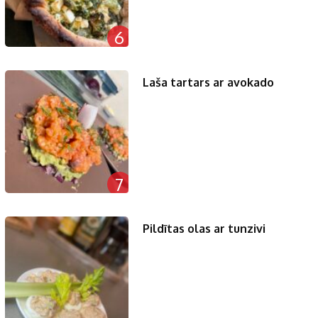
6
Laša tartars ar avokado
7
Pildītas olas ar tunzivi