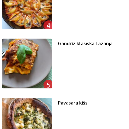
4
Gandrīz klasiska Lazanja
5
Pavasara kišs