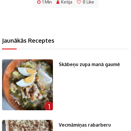
1 Min
Ketija
0
Like
Jaunākās Receptes
Skābeņu zupa manā gaumē
1
Vecmāmiņas rabarberu