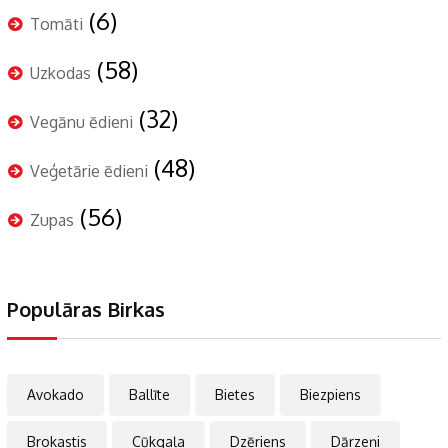
(6)
Tomāti
(58)
Uzkodas
(32)
Vegānu ēdieni
(48)
Veģetārie ēdieni
(56)
Zupas
Populāras Birkas
Avokado
Ballīte
Bietes
Biezpiens
Brokastis
Cūkgaļa
Dzēriens
Dārzeņi