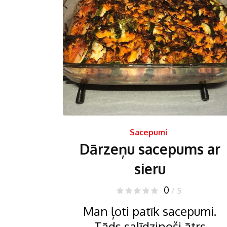
Sacepumi
Dārzeņu sacepums ar
sieru
0
/ 5
Man ļoti patīk sacepumi.
Tāds salīdzinoši ātrs