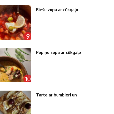
Biešu zupa ar cūkgaļu
9
Pupiņu zupa ar cūkgaļu
10
Tarte ar bumbieri un