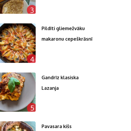
3
Pildīti gliemežvāku
makaronu cepeškrāsnī
4
Gandrīz klasiska
Lazanja
5
Pavasara kišs