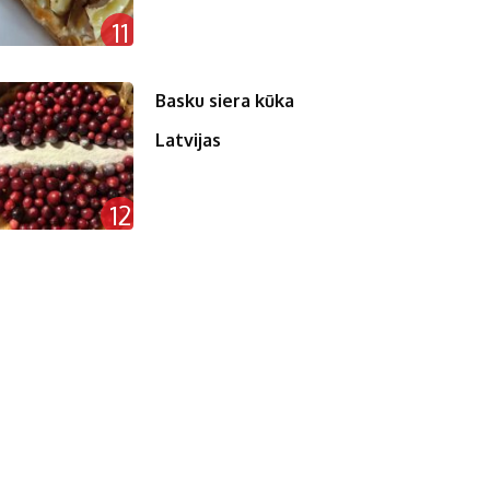
11
Basku siera kūka
Latvijas
12