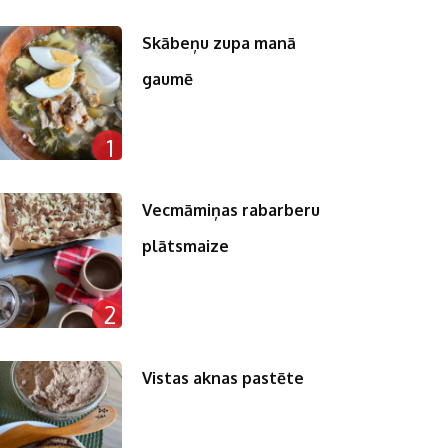
Skābeņu zupa manā
gaumē
1
Vecmāmiņas rabarberu
plātsmaize
2
Vistas aknas pastēte