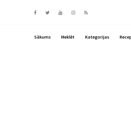
Skip
to
content
Sākums
Meklēt
Kategorijas
Rece