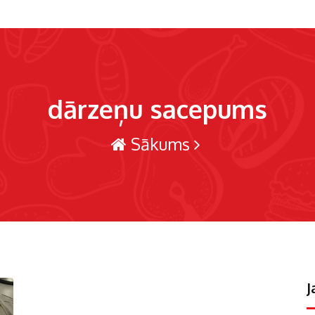
dārzeņu sacepums
Sākums
J