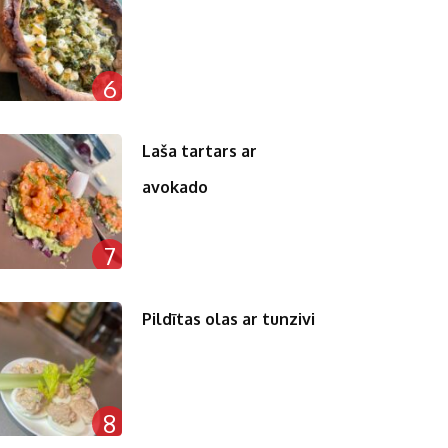
6
Laša tartars ar
avokado
7
Pildītas olas ar tunzivi
8