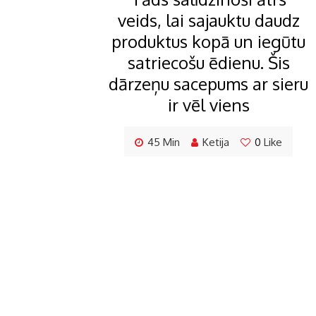
veids, lai sajauktu daudz
produktus kopā un iegūtu
satriecošu ēdienu. Šis
dārzeņu sacepums ar sieru
ir vēl viens
45 Min
Ketija
0
Like