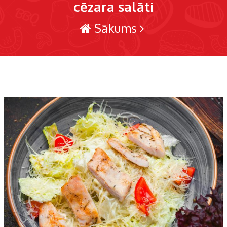
cēzara salāti
Sākums