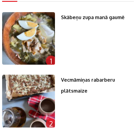
Skābeņu zupa manā gaumē
1
Vecmāmiņas rabarberu
plātsmaize
2