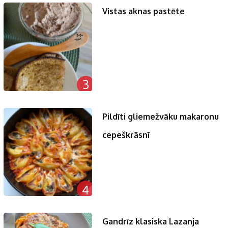
Vistas aknas pastēte
3
Pildīti gliemežvāku makaronu
cepeškrāsnī
4
Gandrīz klasiska Lazanja