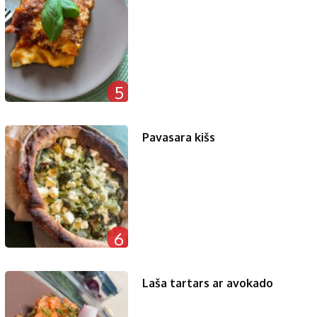
5
Pavasara kišs
6
Laša tartars ar avokado