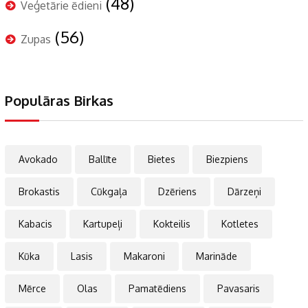
(48)
Veģetārie ēdieni
(56)
Zupas
Populāras Birkas
Avokado
Ballīte
Bietes
Biezpiens
Brokastis
Cūkgaļa
Dzēriens
Dārzeņi
Kabacis
Kartupeļi
Kokteilis
Kotletes
Kūka
Lasis
Makaroni
Marināde
Mērce
Olas
Pamatēdiens
Pavasaris