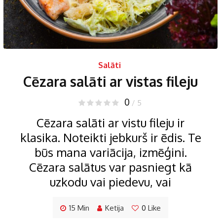
Salāti
Cēzara salāti ar vistas fileju
0
/ 5
Cēzara salāti ar vistu fileju ir
klasika. Noteikti jebkurš ir ēdis. Te
būs mana variācija, izmēģini.
Cēzara salātus var pasniegt kā
uzkodu vai piedevu, vai
15 Min
Ketija
0
Like