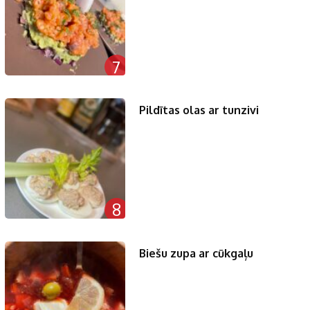
7
Pildītas olas ar tunzivi
8
Biešu zupa ar cūkgaļu