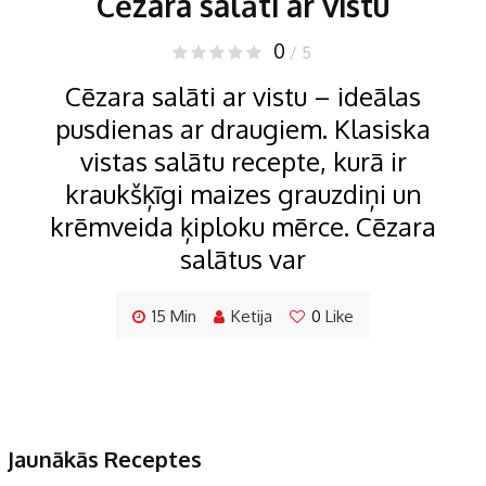
Cēzara salāti ar vistu
0
/ 5
Cēzara salāti ar vistu – ideālas
pusdienas ar draugiem. Klasiska
vistas salātu recepte, kurā ir
kraukšķīgi maizes grauzdiņi un
krēmveida ķiploku mērce. Cēzara
salātus var
15 Min
Ketija
0
Like
Jaunākās Receptes