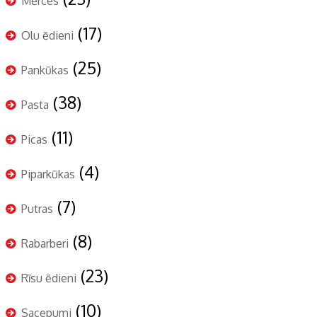
Mērces
(17)
Olu ēdieni
(25)
Pankūkas
(38)
Pasta
(11)
Picas
(4)
Piparkūkas
(7)
Putras
(8)
Rabarberi
(23)
Rīsu ēdieni
(10)
Sacepumi