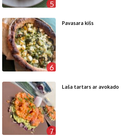
5
Pavasara kišs
6
Laša tartars ar avokado
7