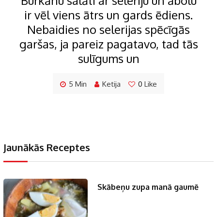
Burkānu salāti ar seleriju un ābolu
ir vēl viens ātrs un gards ēdiens.
Nebaidies no selerijas spēcīgās
garšas, ja pareiz pagatavo, tad tās
sulīgums un
5 Min
Ketija
0
Like
Jaunākās Receptes
Skābeņu zupa manā gaumē