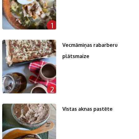
1
Vecmāmiņas rabarberu
plātsmaize
2
Vistas aknas pastēte