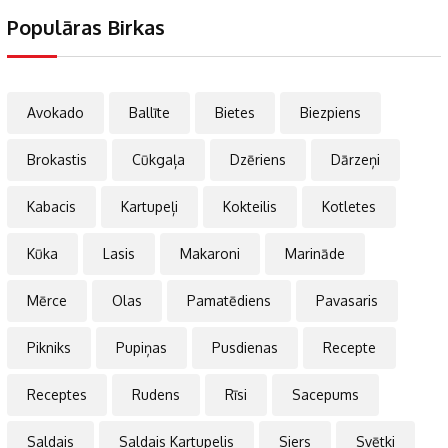
Populāras Birkas
Avokado
Ballīte
Bietes
Biezpiens
Brokastis
Cūkgaļa
Dzēriens
Dārzeņi
Kabacis
Kartupeļi
Kokteilis
Kotletes
Kūka
Lasis
Makaroni
Marināde
Mērce
Olas
Pamatēdiens
Pavasaris
Pikniks
Pupiņas
Pusdienas
Recepte
Receptes
Rudens
Rīsi
Sacepums
Saldais
Saldais Kartupelis
Siers
Svētki