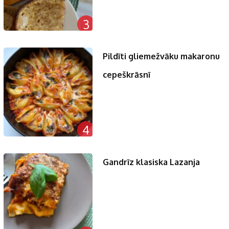
3
Pildīti gliemežvāku makaronu
cepeškrāsnī
4
Gandrīz klasiska Lazanja