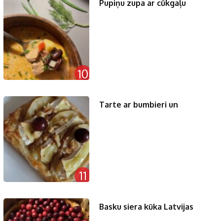
Pupiņu zupa ar cūkgaļu
10
Tarte ar bumbieri un
11
Basku siera kūka Latvijas