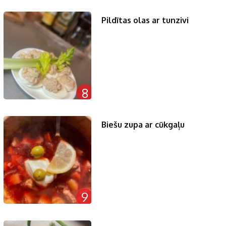
Pildītas olas ar tunzivi
8
Biešu zupa ar cūkgaļu
9