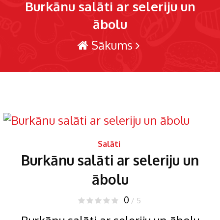
Burkānu salāti ar seleriju un
ābolu
Sākums
Salāti
Burkānu salāti ar seleriju un
ābolu
0
/ 5