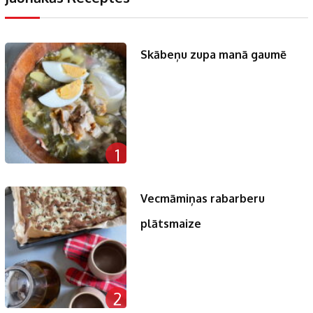
Skābeņu zupa manā gaumē
1
Vecmāmiņas rabarberu
plātsmaize
2