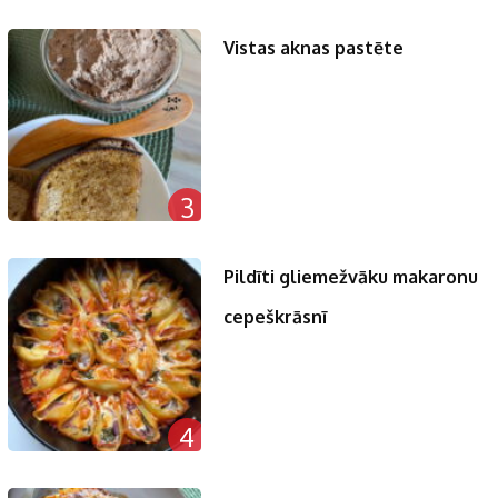
Vistas aknas pastēte
3
Pildīti gliemežvāku makaronu
cepeškrāsnī
4