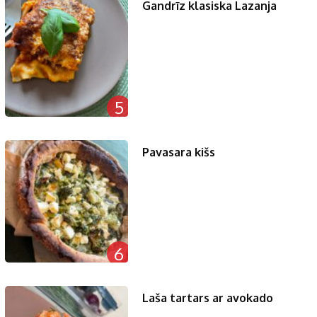
Gandrīz klasiska Lazanja
5
Pavasara kišs
6
Laša tartars ar avokado