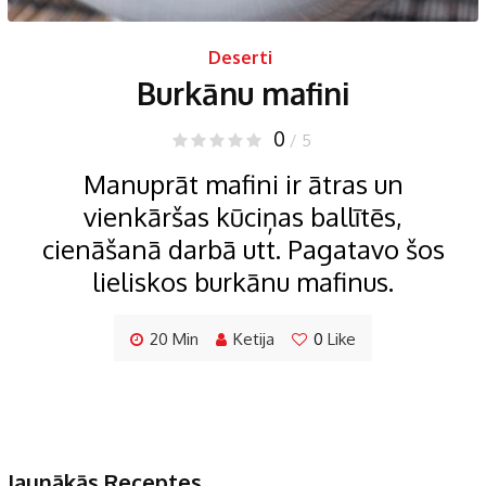
Deserti
Burkānu mafini
0
/ 5
Manuprāt mafini ir ātras un
vienkāršas kūciņas ballītēs,
cienāšanā darbā utt. Pagatavo šos
lieliskos burkānu mafinus.
20 Min
Ketija
0
Like
Jaunākās Receptes