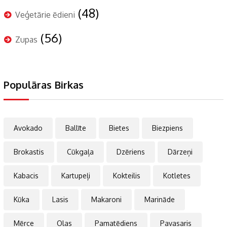
(48)
Veģetārie ēdieni
(56)
Zupas
Populāras Birkas
Avokado
Ballīte
Bietes
Biezpiens
Brokastis
Cūkgaļa
Dzēriens
Dārzeņi
Kabacis
Kartupeļi
Kokteilis
Kotletes
Kūka
Lasis
Makaroni
Marināde
Mērce
Olas
Pamatēdiens
Pavasaris