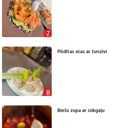
7
Pildītas olas ar tunzivi
8
Biešu zupa ar cūkgaļu