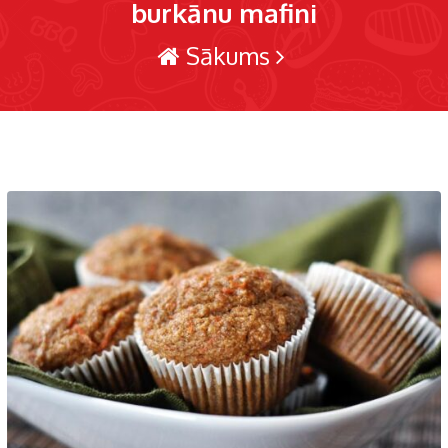
burkānu mafini
Sākums