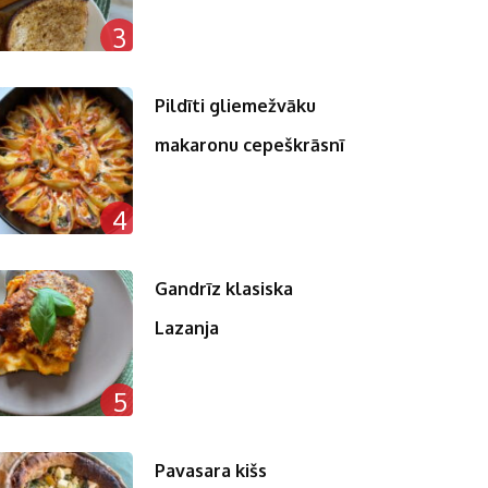
3
Pildīti gliemežvāku
makaronu cepeškrāsnī
4
Gandrīz klasiska
Lazanja
5
Pavasara kišs