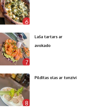
6
Laša tartars ar
avokado
7
Pildītas olas ar tunzivi
8