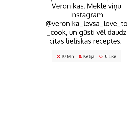
Veronikas. Meklē viņu
Instagram
@veronika_levsa_love_to
_cook, un gūsti vēl daudz
citas lieliskas receptes.
10 Min
Ketija
0
Like