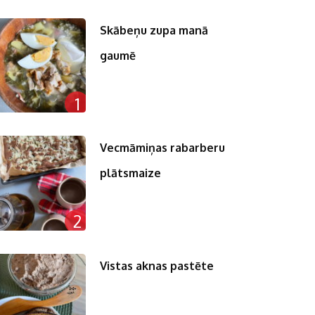
Skābeņu zupa manā
gaumē
1
Vecmāmiņas rabarberu
plātsmaize
2
Vistas aknas pastēte