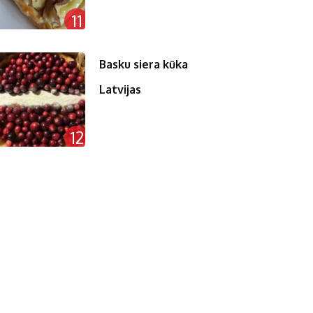
11
Basku siera kūka
Latvijas
12