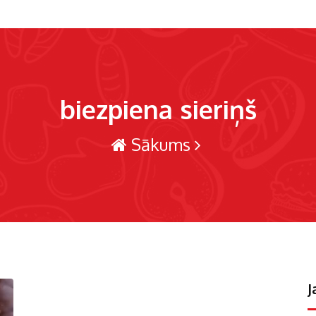
biezpiena sieriņš
Sākums
J