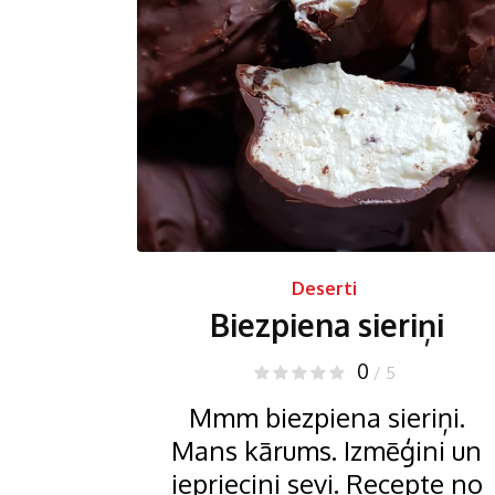
Deserti
Biezpiena sieriņi
0
/ 5
Mmm biezpiena sieriņi.
Mans kārums. Izmēģini un
iepriecini sevi. Recepte no