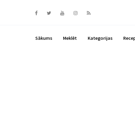
Skip
to
content
Sākums
Meklēt
Kategorijas
Rece