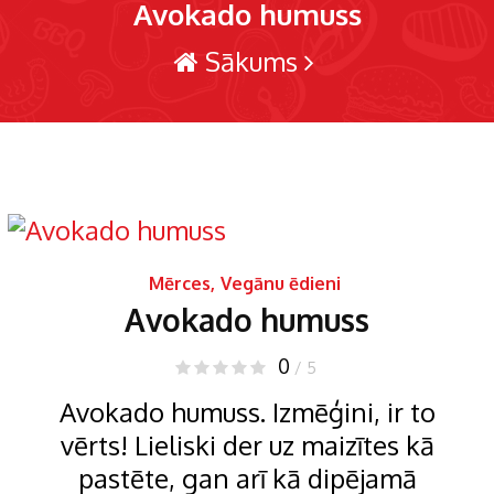
Avokado humuss
Sākums
Mērces
,
Vegānu ēdieni
Avokado humuss
0
/ 5
Avokado humuss. Izmēģini, ir to
vērts! Lieliski der uz maizītes kā
pastēte, gan arī kā dipējamā