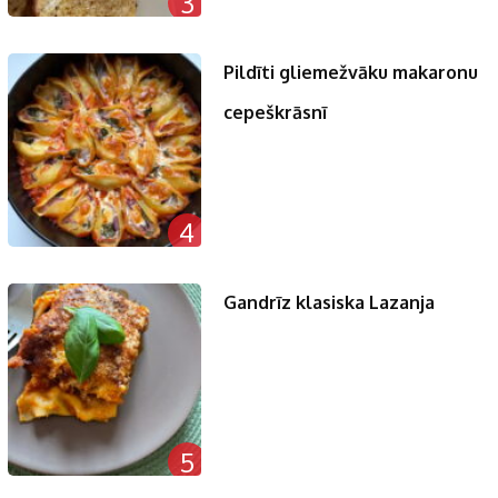
3
Pildīti gliemežvāku makaronu
cepeškrāsnī
4
Gandrīz klasiska Lazanja
5