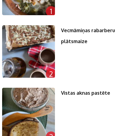
1
Vecmāmiņas rabarberu
plātsmaize
2
Vistas aknas pastēte