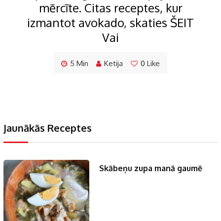
mērcīte. Citas receptes, kur
izmantot avokado, skaties ŠEIT
Vai
5 Min
Ketija
0
Like
Jaunākās Receptes
Skābeņu zupa manā gaumē