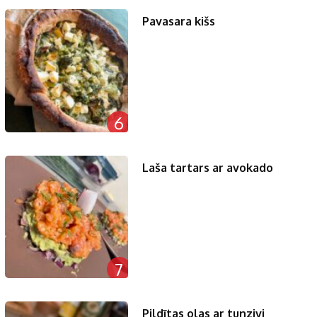
Pavasara kišs
6
Laša tartars ar avokado
7
Pildītas olas ar tunzivi