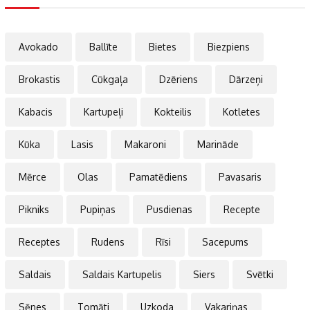
Avokado
Ballīte
Bietes
Biezpiens
Brokastis
Cūkgaļa
Dzēriens
Dārzeņi
Kabacis
Kartupeļi
Kokteilis
Kotletes
Kūka
Lasis
Makaroni
Marināde
Mērce
Olas
Pamatēdiens
Pavasaris
Pikniks
Pupiņas
Pusdienas
Recepte
Receptes
Rudens
Rīsi
Sacepums
Saldais
Saldais Kartupelis
Siers
Svētki
Sēnes
Tomāti
Uzkoda
Vakariņas