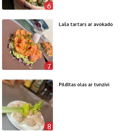
6
Laša tartars ar avokado
7
Pildītas olas ar tunzivi
8