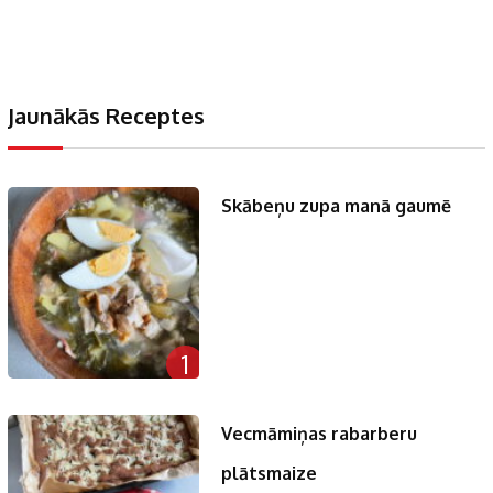
Jaunākās Receptes
Skābeņu zupa manā gaumē
1
Vecmāmiņas rabarberu
plātsmaize