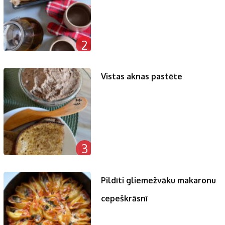
2
Vistas aknas pastēte
3
Pildīti gliemežvāku makaronu
cepeškrāsnī