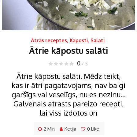
Ātrās receptes
,
Kāposti
,
Salāti
Ātrie kāpostu salāti
0
/ 5
Ātrie kāpostu salāti. Mēdz teikt,
kas ir ātri pagatavojams, nav baigi
garšīgs vai veselīgs, nu es nezinu…
Galvenais atrasts pareizo recepti,
lai viss izdotos un
2 Min
Ketija
0
Like