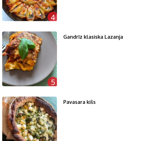
4
Gandrīz klasiska Lazanja
5
Pavasara kišs