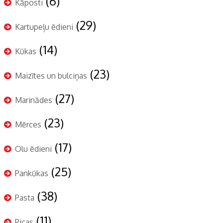
(6)
Kāposti
(29)
Kartupeļu ēdieni
(14)
Kūkas
(23)
Maizītes un bulciņas
(27)
Marinādes
(23)
Mērces
(17)
Olu ēdieni
(25)
Pankūkas
(38)
Pasta
(11)
Picas