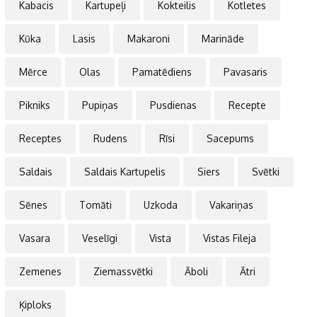
Kabacis
Kartupeļi
Kokteilis
Kotletes
Kūka
Lasis
Makaroni
Marināde
Mērce
Olas
Pamatēdiens
Pavasaris
Pikniks
Pupiņas
Pusdienas
Recepte
Receptes
Rudens
Rīsi
Sacepums
Saldais
Saldais Kartupelis
Siers
Svētki
Sēnes
Tomāti
Uzkoda
Vakariņas
Vasara
Veselīgi
Vista
Vistas Fileja
Zemenes
Ziemassvētki
Āboli
Ātri
Ķiploks