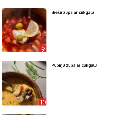
Biešu zupa ar cūkgaļu
9
Pupiņu zupa ar cūkgaļu
10