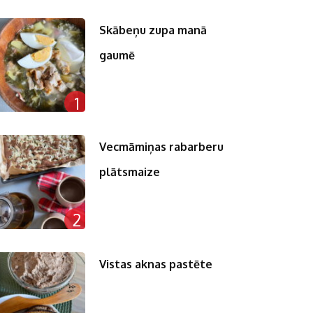
Skābeņu zupa manā
gaumē
1
Vecmāmiņas rabarberu
plātsmaize
2
Vistas aknas pastēte