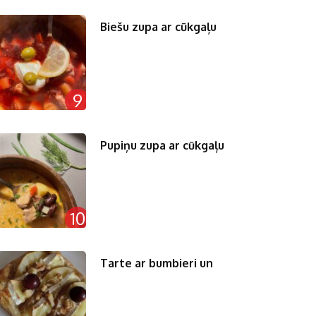
Biešu zupa ar cūkgaļu
9
Pupiņu zupa ar cūkgaļu
10
Tarte ar bumbieri un