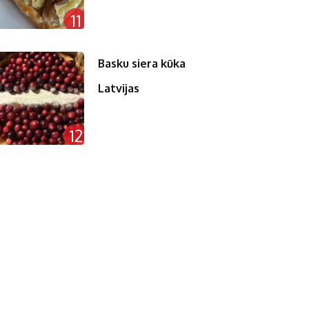
11
Basku siera kūka
Latvijas
12