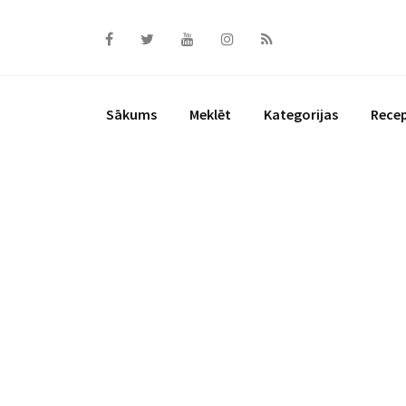
Skip
to
content
Sākums
Meklēt
Kategorijas
Rece