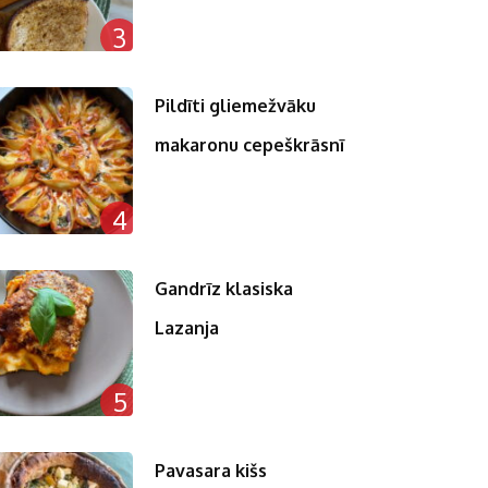
3
Pildīti gliemežvāku
makaronu cepeškrāsnī
4
Gandrīz klasiska
Lazanja
5
Pavasara kišs