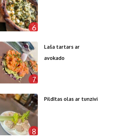
6
Laša tartars ar
avokado
7
Pildītas olas ar tunzivi
8