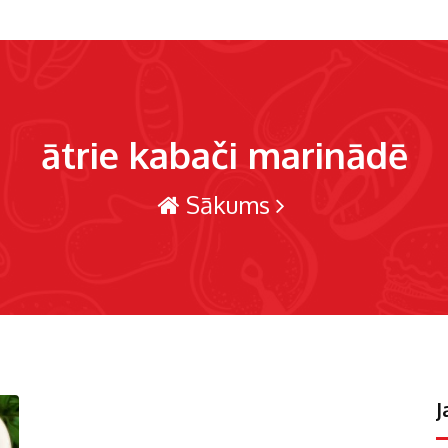
ātrie kabači marinādē
Sākums
J