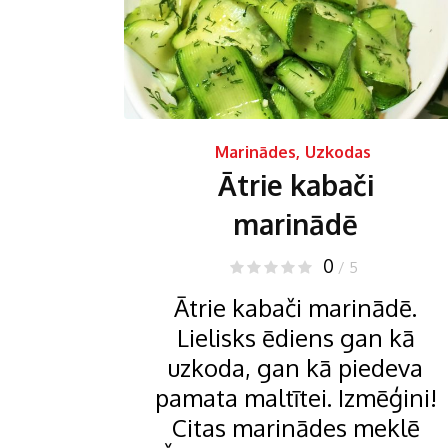
Marinādes
,
Uzkodas
Ātrie kabači
marinādē
0
/ 5
Ātrie kabači marinādē.
Lielisks ēdiens gan kā
uzkoda, gan kā piedeva
pamata maltītei. Izmēģini!
Citas marinādes meklē