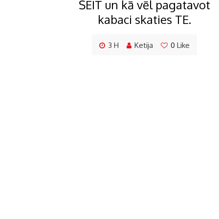
ŠEIT un kā vēl pagatavot
kabaci skaties TE.
3 H
Ketija
0
Like