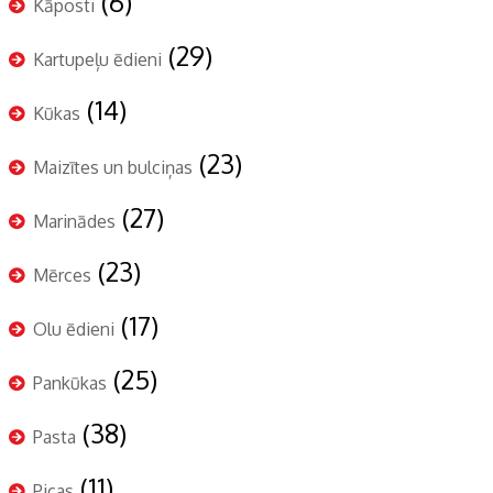
(6)
Kāposti
(29)
Kartupeļu ēdieni
(14)
Kūkas
(23)
Maizītes un bulciņas
(27)
Marinādes
(23)
Mērces
(17)
Olu ēdieni
(25)
Pankūkas
(38)
Pasta
(11)
Picas