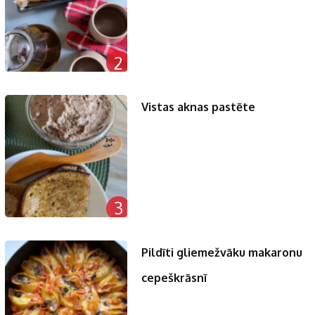
2
Vistas aknas pastēte
3
Pildīti gliemežvāku makaronu
cepeškrāsnī