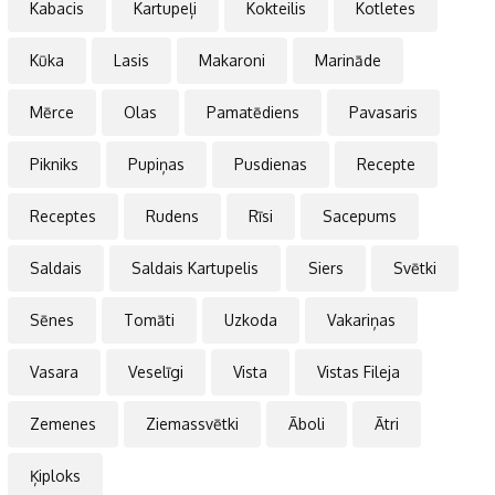
Kabacis
Kartupeļi
Kokteilis
Kotletes
Kūka
Lasis
Makaroni
Marināde
Mērce
Olas
Pamatēdiens
Pavasaris
Pikniks
Pupiņas
Pusdienas
Recepte
Receptes
Rudens
Rīsi
Sacepums
Saldais
Saldais Kartupelis
Siers
Svētki
Sēnes
Tomāti
Uzkoda
Vakariņas
Vasara
Veselīgi
Vista
Vistas Fileja
Zemenes
Ziemassvētki
Āboli
Ātri
Ķiploks