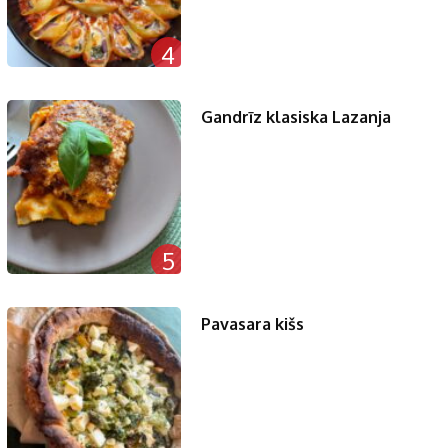
4
Gandrīz klasiska Lazanja
5
Pavasara kišs