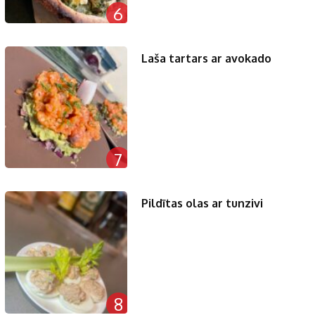
6
Laša tartars ar avokado
7
Pildītas olas ar tunzivi
8