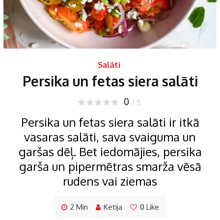
Salāti
Persika un fetas siera salāti
0
/ 5
Persika un fetas siera salāti ir itkā
vasaras salāti, sava svaiguma un
garšas dēļ. Bet iedomājies, persika
garša un pipermētras smarža vēsā
rudens vai ziemas
2 Min
Ketija
0
Like