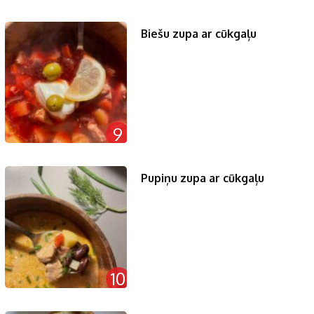
Biešu zupa ar cūkgaļu
9
Pupiņu zupa ar cūkgaļu
10