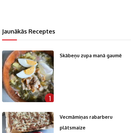
Jaunākās Receptes
Skābeņu zupa manā gaumē
1
Vecmāmiņas rabarberu
plātsmaize