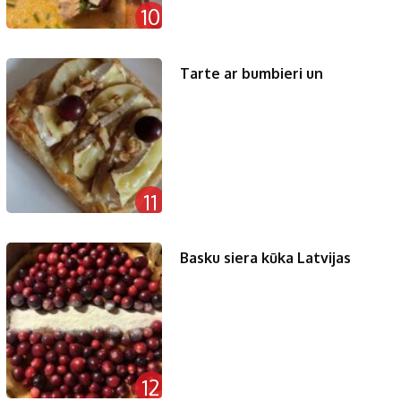
10
Tarte ar bumbieri un
11
Basku siera kūka Latvijas
12