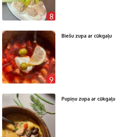
8
Biešu zupa ar cūkgaļu
9
Pupiņu zupa ar cūkgaļu