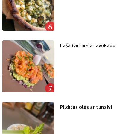
6
Laša tartars ar avokado
7
Pildītas olas ar tunzivi