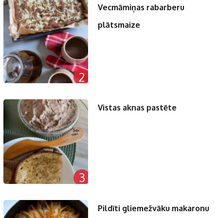
Vecmāmiņas rabarberu
plātsmaize
2
Vistas aknas pastēte
3
Pildīti gliemežvāku makaronu