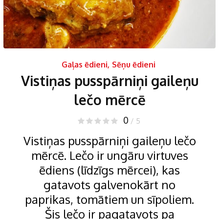
Gaļas ēdieni
,
Sēņu ēdieni
Vistiņas pusspārniņi gaileņu
lečo mērcē
0
/ 5
Vistiņas pusspārniņi gaileņu lečo
mērcē. Lečo ir ungāru virtuves
ēdiens (līdzīgs mērcei), kas
gatavots galvenokārt no
paprikas, tomātiem un sīpoliem.
Šis lečo ir pagatavots pa