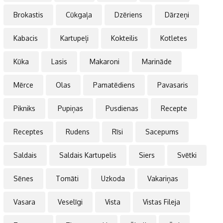
Brokastis
Cūkgaļa
Dzēriens
Dārzeņi
Kabacis
Kartupeļi
Kokteilis
Kotletes
Kūka
Lasis
Makaroni
Marināde
Mērce
Olas
Pamatēdiens
Pavasaris
Pikniks
Pupiņas
Pusdienas
Recepte
Receptes
Rudens
Rīsi
Sacepums
Saldais
Saldais Kartupelis
Siers
Svētki
Sēnes
Tomāti
Uzkoda
Vakariņas
Vasara
Veselīgi
Vista
Vistas Fileja