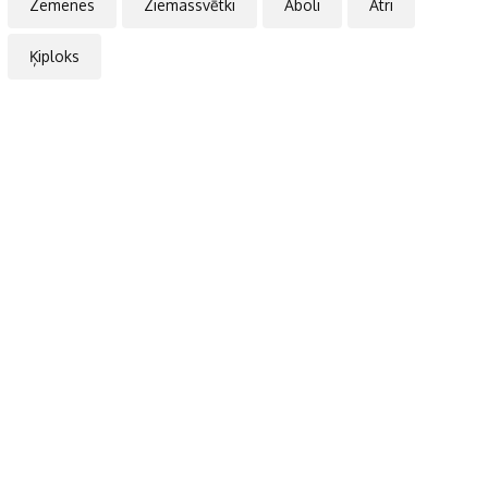
Zemenes
Ziemassvētki
Āboli
Ātri
Ķiploks