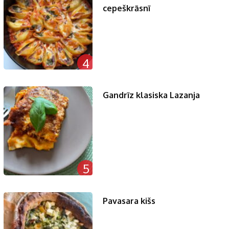
cepeškrāsnī
4
Gandrīz klasiska Lazanja
5
Pavasara kišs