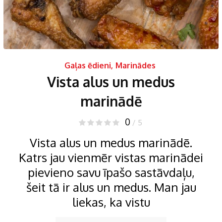
Gaļas ēdieni
,
Marinādes
Vista alus un medus
marinādē
0
/ 5
Vista alus un medus marinādē.
Katrs jau vienmēr vistas marinādei
pievieno savu īpašo sastāvdaļu,
šeit tā ir alus un medus. Man jau
liekas, ka vistu