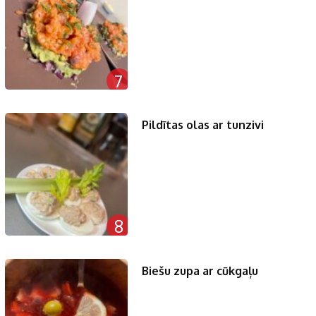
7
Pildītas olas ar tunzivi
8
Biešu zupa ar cūkgaļu