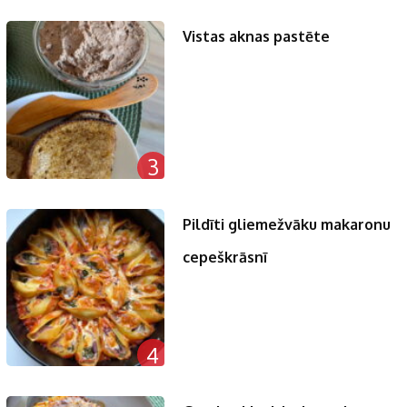
Vistas aknas pastēte
3
Pildīti gliemežvāku makaronu
cepeškrāsnī
4