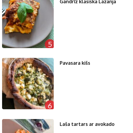
Gandrīz klasiska Lazanja
5
Pavasara kišs
6
Laša tartars ar avokado