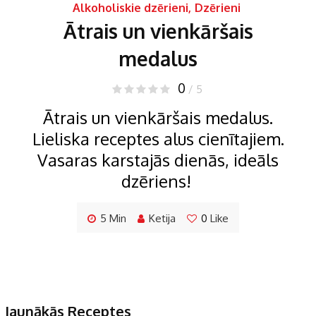
Alkoholiskie dzērieni
,
Dzērieni
Ātrais un vienkāršais
medalus
0
/ 5
Ātrais un vienkāršais medalus.
Lieliska receptes alus cienītajiem.
Vasaras karstajās dienās, ideāls
dzēriens!
5 Min
Ketija
0
Like
Jaunākās Receptes