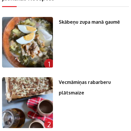
Skābeņu zupa manā gaumē
1
Vecmāmiņas rabarberu
plātsmaize
2