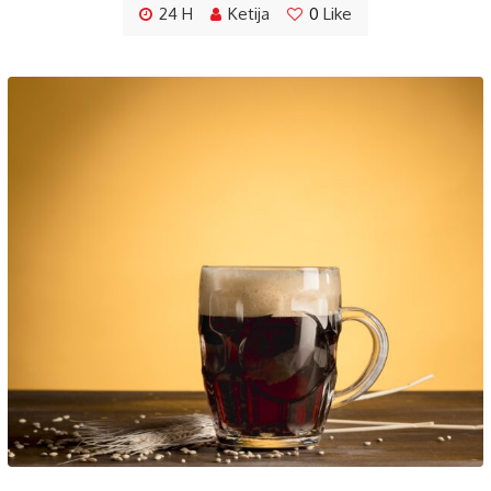
24 H
Ketija
0
Like