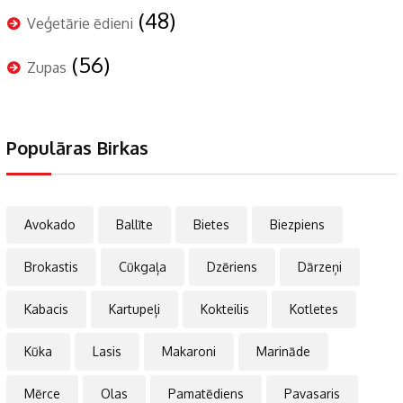
(48)
Veģetārie ēdieni
(56)
Zupas
Populāras Birkas
Avokado
Ballīte
Bietes
Biezpiens
Brokastis
Cūkgaļa
Dzēriens
Dārzeņi
Kabacis
Kartupeļi
Kokteilis
Kotletes
Kūka
Lasis
Makaroni
Marināde
Mērce
Olas
Pamatēdiens
Pavasaris