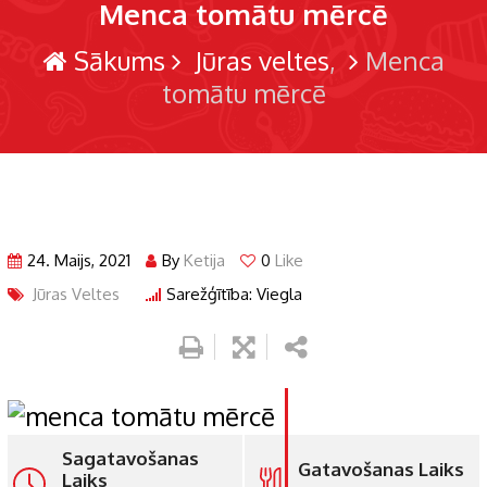
Menca tomātu mērcē
Sākums
Jūras veltes
Menca
tomātu mērcē
24. Maijs, 2021
By
Ketija
0
Like
Jūras Veltes
Sarežģītība: Viegla
Sagatavošanas
Gatavošanas Laiks
Laiks