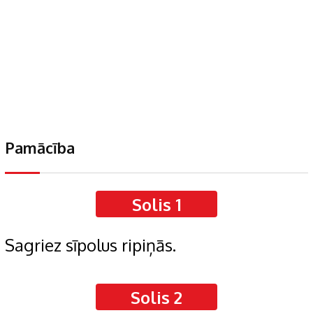
Pamācība
Solis 1
Sagriez sīpolus ripiņās.
Solis 2