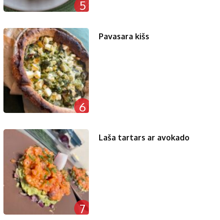
5
Pavasara kišs
6
Laša tartars ar avokado
7