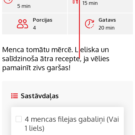
15 min
5 min
LinkedIn
Porcijas
Gatavs
Whatsapp
4
20 min
Pinterest
Print
Menca tomātu mērcē. Lieliska un
salīdzinoša ātra recepte, ja vēlies
pamainīt zivs garšas!
Sastāvdaļas
4 mencas filejas gabaliņi (Vai
1 liels)