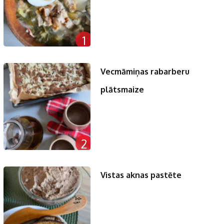
1
Vecmāmiņas rabarberu
plātsmaize
2
Vistas aknas pastēte