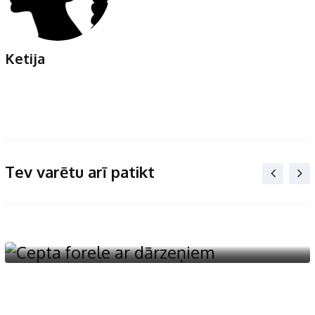
Ketija
Tev varētu arī patikt
Jūras veltes
Cepta forele ar