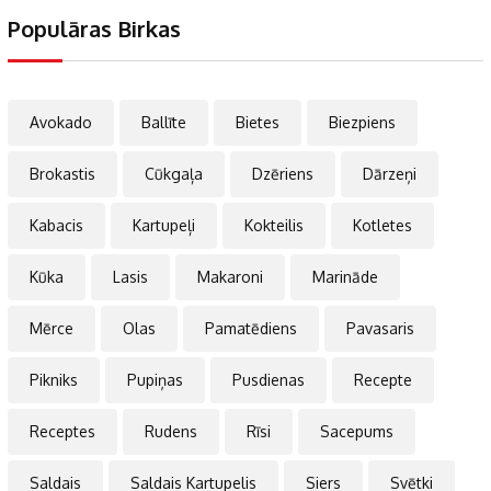
Populāras Birkas
Avokado
Ballīte
Bietes
Biezpiens
Brokastis
Cūkgaļa
Dzēriens
Dārzeņi
Kabacis
Kartupeļi
Kokteilis
Kotletes
Kūka
Lasis
Makaroni
Marināde
Mērce
Olas
Pamatēdiens
Pavasaris
Pikniks
Pupiņas
Pusdienas
Recepte
Receptes
Rudens
Rīsi
Sacepums
Saldais
Saldais Kartupelis
Siers
Svētki