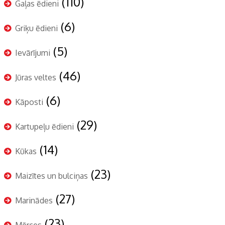
(110)
Gaļas ēdieni
(6)
Griķu ēdieni
(5)
Ievārījumi
(46)
Jūras veltes
(6)
Kāposti
(29)
Kartupeļu ēdieni
(14)
Kūkas
(23)
Maizītes un bulciņas
(27)
Marinādes
(23)