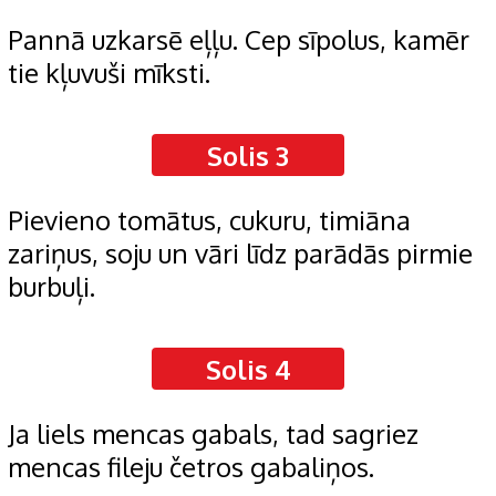
Pannā uzkarsē eļļu. Cep sīpolus, kamēr
tie kļuvuši mīksti.
Solis 3
Pievieno tomātus, cukuru, timiāna
zariņus, soju un vāri līdz parādās pirmie
burbuļi.
Solis 4
Ja liels mencas gabals, tad sagriez
mencas fileju četros gabaliņos.