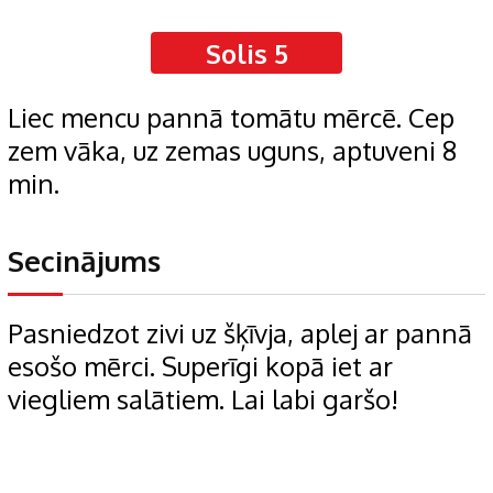
Solis 5
Liec mencu pannā tomātu mērcē. Cep
zem vāka, uz zemas uguns, aptuveni 8
min.
Secinājums
Pasniedzot zivi uz šķīvja, aplej ar pannā
esošo mērci. Superīgi kopā iet ar
viegliem salātiem. Lai labi garšo!