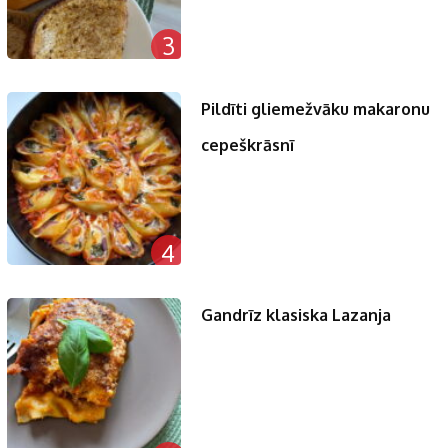
3
Pildīti gliemežvāku makaronu
cepeškrāsnī
4
Gandrīz klasiska Lazanja