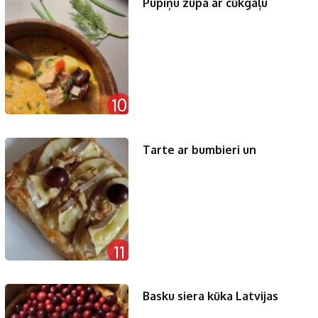
Pupiņu zupa ar cūkgaļu
10
Tarte ar bumbieri un
11
Basku siera kūka Latvijas