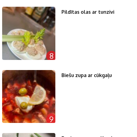
Pildītas olas ar tunzivi
8
Biešu zupa ar cūkgaļu
9