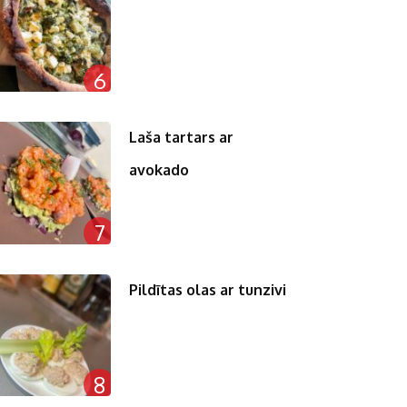
6
Laša tartars ar
avokado
7
Pildītas olas ar tunzivi
8