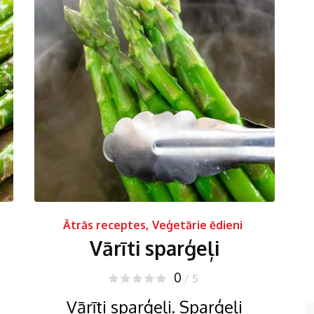
Ātrās receptes
,
Veģetārie ēdieni
Vārīti sparģeļi
0
/ 5
Vārīti sparģeļi. Sparģeļi