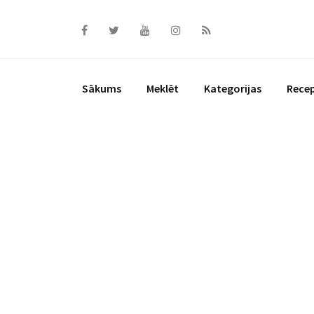
Skip
to
content
Sākums
Meklēt
Kategorijas
Rece