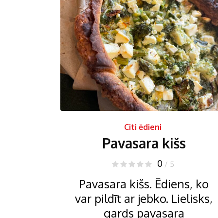
Citi ēdieni
Pavasara kišs
0
/ 5
Pavasara kišs. Ēdiens, ko
var pildīt ar jebko. Lielisks,
gards pavasara