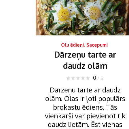
Olu ēdieni
,
Sacepumi
Dārzeņu tarte ar
daudz olām
0
/ 5
Dārzeņu tarte ar daudz
olām. Olas ir ļoti populārs
brokastu ēdiens. Tās
vienkārši var pievienot tik
daudz lietām. Ēst vienas