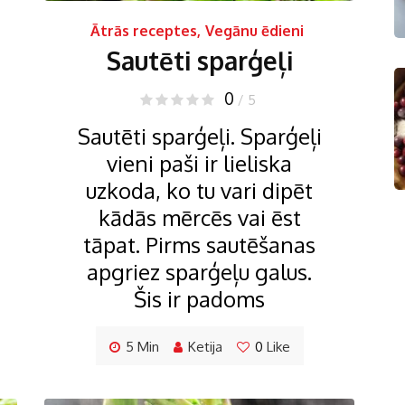
Ātrās receptes
,
Vegānu ēdieni
Sautēti sparģeļi
0
/ 5
Sautēti sparģeļi. Sparģeļi
vieni paši ir lieliska
uzkoda, ko tu vari dipēt
kādās mērcēs vai ēst
tāpat. Pirms sautēšanas
apgriez sparģeļu galus.
Šis ir padoms
5 Min
Ketija
0
Like