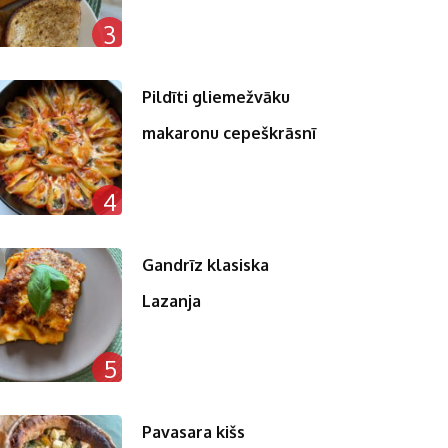
3
Pildīti gliemežvāku
makaronu cepeškrāsnī
4
Gandrīz klasiska
Lazanja
5
Pavasara kišs