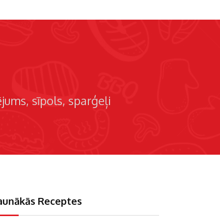
ējums
sīpols
sparģeļi
aunākās Receptes