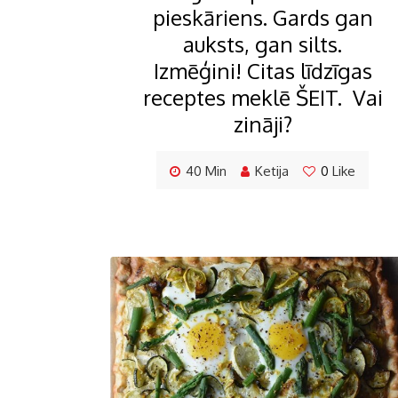
pieskāriens. Gards gan
auksts, gan silts.
Izmēģini! Citas līdzīgas
receptes meklē ŠEIT. Vai
zināji?
40 Min
Ketija
0
Like