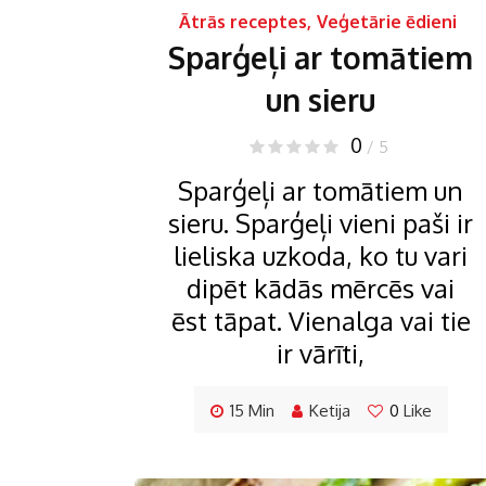
Ātrās receptes
,
Veģetārie ēdieni
Sparģeļi ar tomātiem
un sieru
0
/ 5
Sparģeļi ar tomātiem un
sieru. Sparģeļi vieni paši ir
lieliska uzkoda, ko tu vari
dipēt kādās mērcēs vai
ēst tāpat. Vienalga vai tie
ir vārīti,
15 Min
Ketija
0
Like