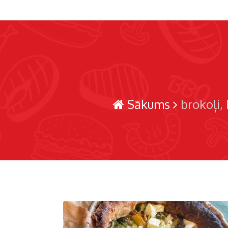
Sākums
brokoļi