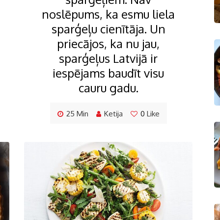
noslēpums, ka esmu liela
sparģeļu cienītāja. Un
priecājos, ka nu jau,
sparģeļus Latvijā ir
iespējams baudīt visu
cauru gadu.
25 Min
Ketija
0
Like