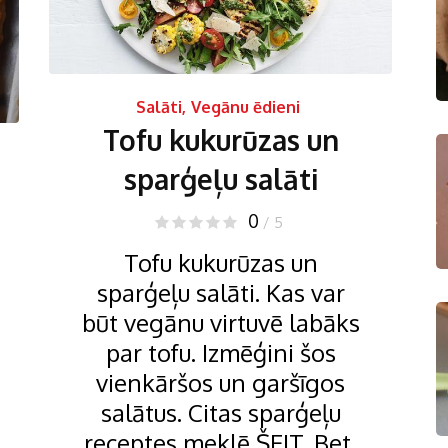
Salāti
,
Vegānu ēdieni
Tofu kukurūzas un
sparģeļu salāti
0
/ 5
Tofu kukurūzas un
sparģeļu salāti. Kas var
būt vegānu virtuvē labāks
par tofu. Izmēģini šos
vienkāršos un garšīgos
salātus. Citas sparģeļu
receptes meklē ŠEIT. Bet,