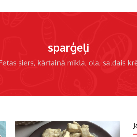
sparģeļi
Fetas siers
kārtainā mīkla
ola
saldais kr
J