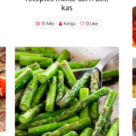
kas
15 Min
Ketija
0
Like