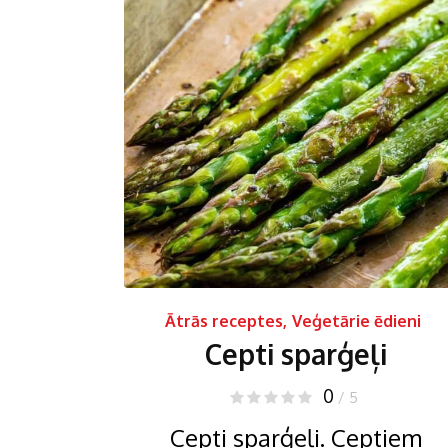
Ātrās receptes
,
Veģetārie ēdieni
Cepti sparģeļi
0
/ 5
Cepti sparģeļi. Ceptiem