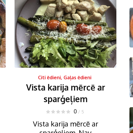
Citi ēdieni
,
Gaļas ēdieni
Vista karija mērcē ar
sparģeļiem
0
/ 5
Vista karija mērcē ar
sparģeļiem. Nav