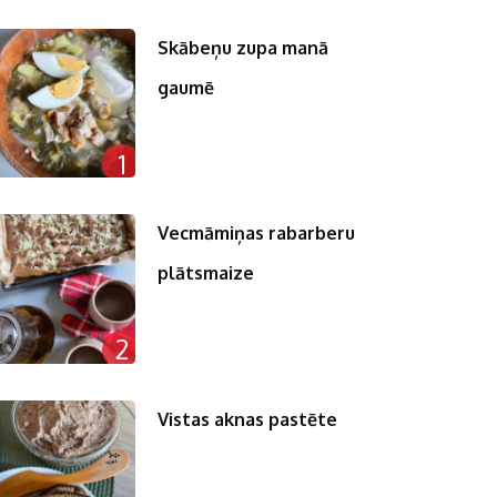
Skābeņu zupa manā
gaumē
1
Vecmāmiņas rabarberu
plātsmaize
2
Vistas aknas pastēte