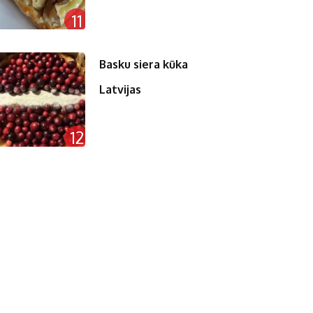
11
Basku siera kūka
Latvijas
12