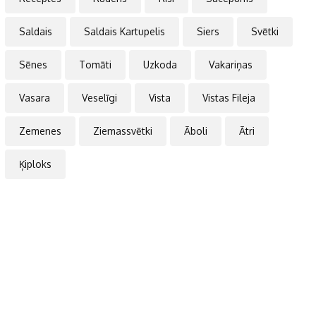
Saldais
Saldais Kartupelis
Siers
Svētki
Sēnes
Tomāti
Uzkoda
Vakariņas
Vasara
Veselīgi
Vista
Vistas Fileja
Zemenes
Ziemassvētki
Āboli
Ātri
Ķiploks