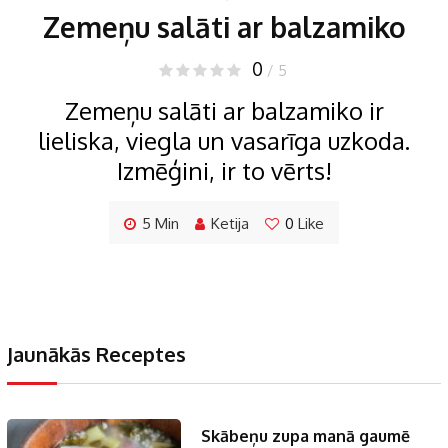
Zemeņu salāti ar balzamiko
0
/ 5
Zemeņu salāti ar balzamiko ir
lieliska, viegla un vasarīga uzkoda.
Izmēģini, ir to vērts!
5 Min
Ketija
0
Like
Jaunākās Receptes
Skābeņu zupa manā gaumē