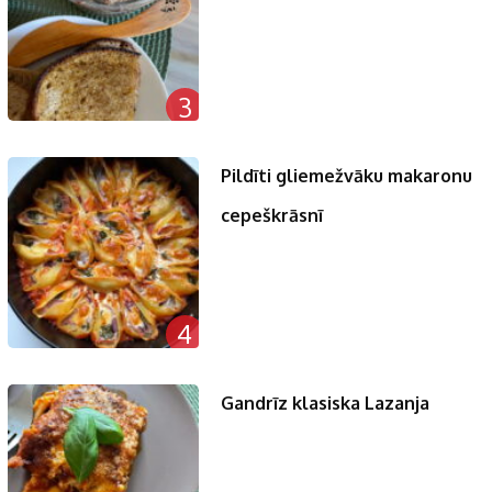
3
Pildīti gliemežvāku makaronu
cepeškrāsnī
4
Gandrīz klasiska Lazanja