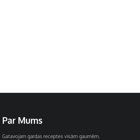
Par Mums
Gatavojam gardas receptes visām gaumēm.