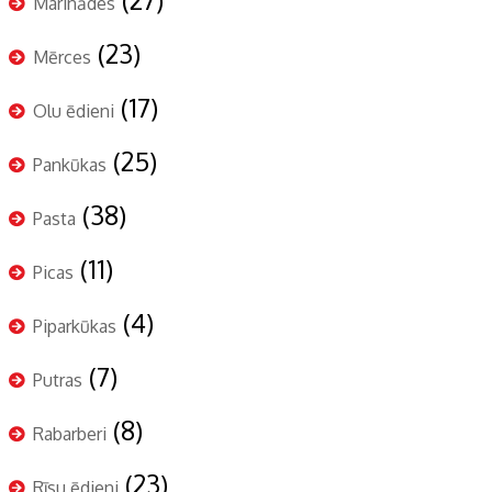
Marinādes
(23)
Mērces
(17)
Olu ēdieni
(25)
Pankūkas
(38)
Pasta
(11)
Picas
(4)
Piparkūkas
(7)
Putras
(8)
Rabarberi
(23)
Rīsu ēdieni