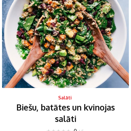
Salāti
Biešu, batātes un kvinojas
salāti
0