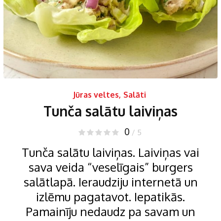
Jūras veltes
,
Salāti
Tunča salātu laiviņas
0
/ 5
Tunča salātu laiviņas. Laiviņas vai
sava veida “veselīgais” burgers
salātlapā. Ieraudziju internetā un
izlēmu pagatavot. Iepatikās.
Pamainīju nedaudz pa savam un