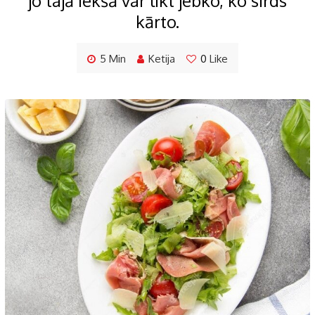
jo tajā iekšā var likt jebko, ko sirds
kārto.
5 Min
Ketija
0
Like