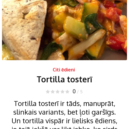
Citi ēdieni
Tortilla tosterī
0
/ 5
Tortilla tosterī ir tāds, manuprāt,
slinkais variants, bet ļoti garšīgs.
Un tortilla vispār ir lielisks ēdiens,