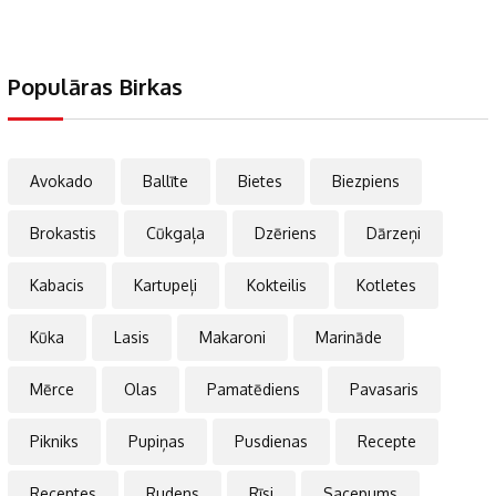
Populāras Birkas
Avokado
Ballīte
Bietes
Biezpiens
Brokastis
Cūkgaļa
Dzēriens
Dārzeņi
Kabacis
Kartupeļi
Kokteilis
Kotletes
Kūka
Lasis
Makaroni
Marināde
Mērce
Olas
Pamatēdiens
Pavasaris
Pikniks
Pupiņas
Pusdienas
Recepte
Receptes
Rudens
Rīsi
Sacepums