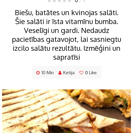
/ 5
Biešu, batātes un kvinojas salāti.
Šie salāti ir īsta vitamīnu bumba.
Veselīgi un gardi. Nedaudz
pacietības gatavojot, lai sasniegtu
izcilo salātu rezultātu. Izmēģini un
sapratīsi
10 Min
Ketija
0
Like