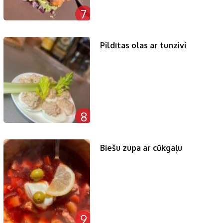
7
Pildītas olas ar tunzivi
8
Biešu zupa ar cūkgaļu
9