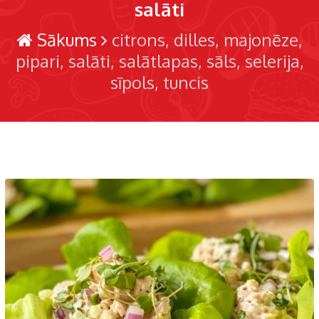
salāti
Sākums
citrons
dilles
majonēze
pipari
salāti
salātlapas
sāls
selerija
sīpols
tuncis