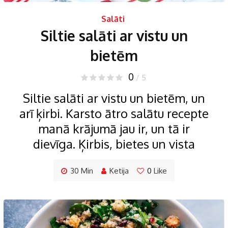
Salāti
Siltie salāti ar vistu un
bietēm
0
/ 5
Siltie salāti ar vistu un bietēm, un
arī ķirbi. Karsto ātro salātu recepte
manā krājumā jau ir, un tā ir
dievīga. Ķirbis, bietes un vista
30 Min
Ketija
0
Like