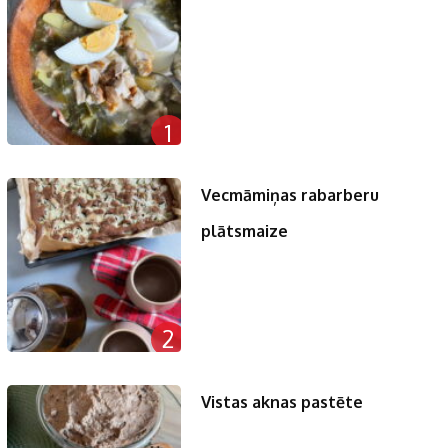
1
Vecmāmiņas rabarberu
plātsmaize
2
Vistas aknas pastēte