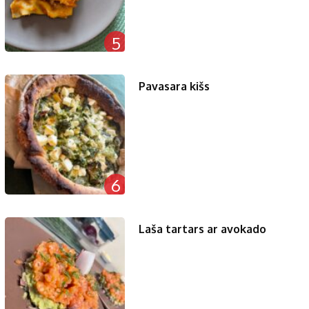
5
Pavasara kišs
6
Laša tartars ar avokado