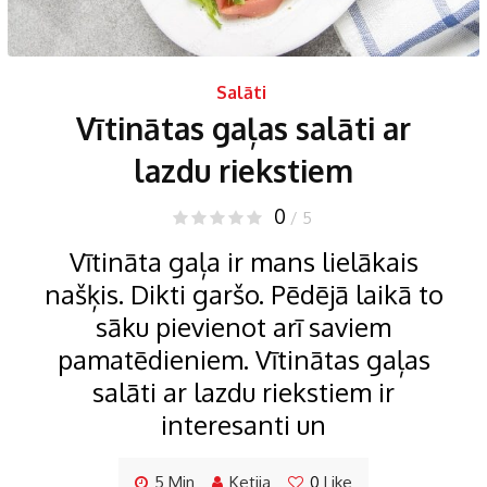
Salāti
Vītinātas gaļas salāti ar
lazdu riekstiem
0
/ 5
Vītināta gaļa ir mans lielākais
našķis. Dikti garšo. Pēdējā laikā to
sāku pievienot arī saviem
pamatēdieniem. Vītinātas gaļas
salāti ar lazdu riekstiem ir
interesanti un
5 Min
Ketija
0
Like