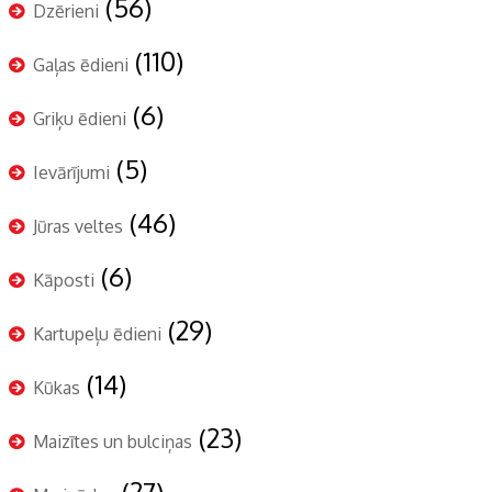
(56)
Dzērieni
(110)
Gaļas ēdieni
(6)
Griķu ēdieni
(5)
Ievārījumi
(46)
Jūras veltes
(6)
Kāposti
(29)
Kartupeļu ēdieni
(14)
Kūkas
(23)
Maizītes un bulciņas
(27)