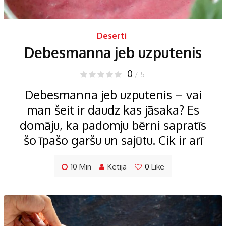
Deserti
Debesmanna jeb uzputenis
0
/ 5
Debesmanna jeb uzputenis – vai
man šeit ir daudz kas jāsaka? Es
domāju, ka padomju bērni sapratīs
šo īpašo garšu un sajūtu. Cik ir arī
10 Min
Ketija
0
Like