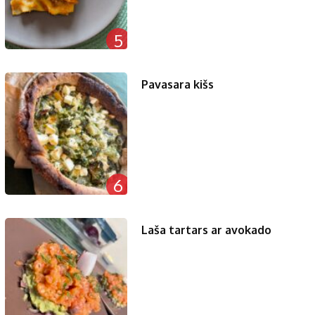
5
Pavasara kišs
6
Laša tartars ar avokado