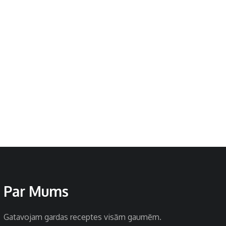
Par Mums
Gatavojam gardas receptes visām gaumēm.