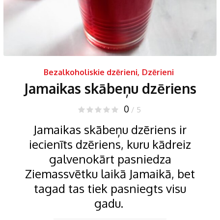
Bezalkoholiskie dzērieni
,
Dzērieni
Jamaikas skābeņu dzēriens
0
/ 5
Jamaikas skābeņu dzēriens ir
iecienīts dzēriens, kuru kādreiz
galvenokārt pasniedza
Ziemassvētku laikā Jamaikā, bet
tagad tas tiek pasniegts visu
gadu.