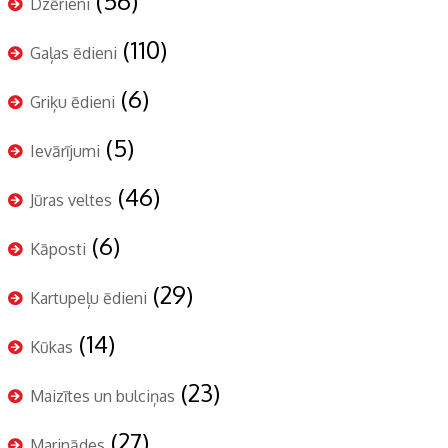
(56)
Dzērieni
(110)
Gaļas ēdieni
(6)
Griķu ēdieni
(5)
Ievārījumi
(46)
Jūras veltes
(6)
Kāposti
(29)
Kartupeļu ēdieni
(14)
Kūkas
(23)
Maizītes un bulciņas
(27)
Marinādes