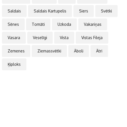
Saldais
Saldais Kartupelis
Siers
Svētki
Sēnes
Tomāti
Uzkoda
Vakariņas
Vasara
Veselīgi
Vista
Vistas Fileja
Zemenes
Ziemassvētki
Āboli
Ātri
Ķiploks