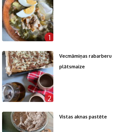
1
Vecmāmiņas rabarberu
plātsmaize
2
Vistas aknas pastēte