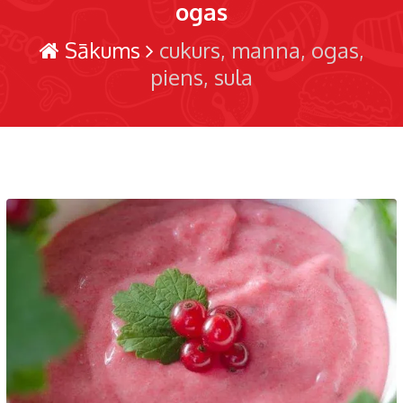
ogas
Sākums
cukurs
manna
ogas
piens
sula