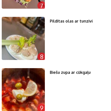
7
Pildītas olas ar tunzivi
8
Biešu zupa ar cūkgaļu
9