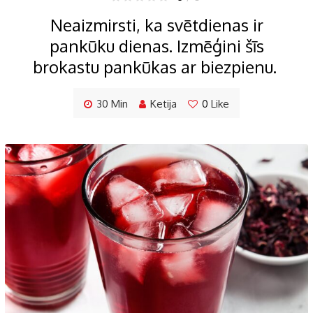
Neaizmirsti, ka svētdienas ir
pankūku dienas. Izmēģini šīs
brokastu pankūkas ar biezpienu.
30 Min
Ketija
0
Like