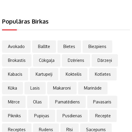
Populāras Birkas
Avokado
Ballīte
Bietes
Biezpiens
Brokastis
Cūkgaļa
Dzēriens
Dārzeņi
Kabacis
Kartupeļi
Kokteilis
Kotletes
Kūka
Lasis
Makaroni
Marināde
Mērce
Olas
Pamatēdiens
Pavasaris
Pikniks
Pupiņas
Pusdienas
Recepte
Receptes
Rudens
Rīsi
Sacepums