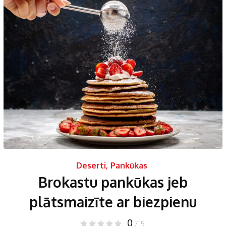
Deserti
,
Pankūkas
Brokastu pankūkas jeb
plātsmaizīte ar biezpienu
0
/ 5