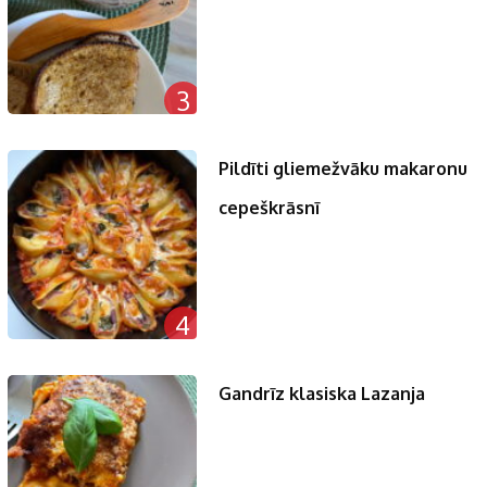
3
Pildīti gliemežvāku makaronu
cepeškrāsnī
4
Gandrīz klasiska Lazanja