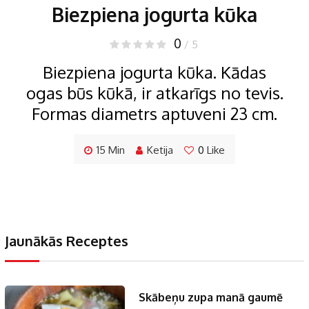
Biezpiena jogurta kūka
0
/ 5
Biezpiena jogurta kūka. Kādas
ogas būs kūkā, ir atkarīgs no tevis.
Formas diametrs aptuveni 23 cm.
15 Min
Ketija
0
Like
Jaunākās Receptes
Skābeņu zupa manā gaumē