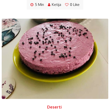
5 Min
Ketija
0
Like
Deserti