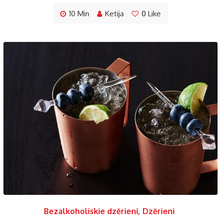
10 Min
Ketija
0
Like
Bezalkoholiskie dzērieni
,
Dzērieni