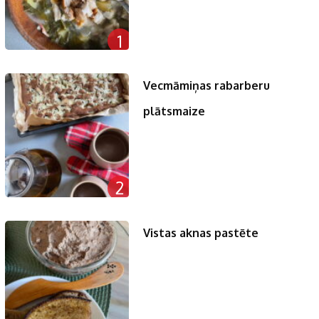
1
Vecmāmiņas rabarberu
plātsmaize
2
Vistas aknas pastēte