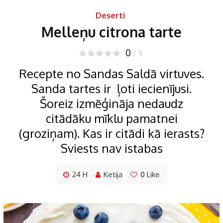
Deserti
Melleņu citrona tarte
0
/ 5
Recepte no Sandas Saldā virtuves.
Sanda tartes ir ļoti iecienījusi.
Šoreiz izmēģināja nedaudz
citādāku mīklu pamatnei
(groziņam). Kas ir citādi kā ierasts?
Sviests nav istabas
24 H
Ketija
0
Like