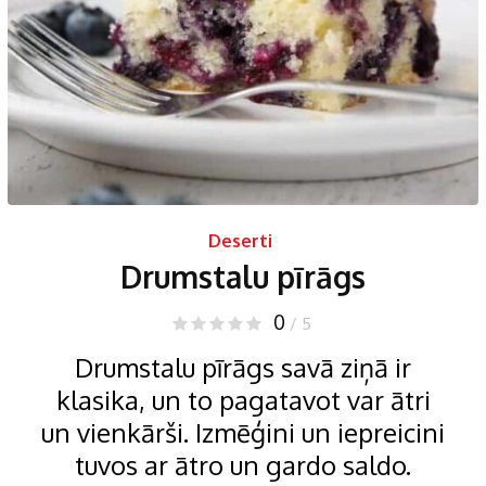
Deserti
Drumstalu pīrāgs
0
/ 5
Drumstalu pīrāgs savā ziņā ir
klasika, un to pagatavot var ātri
un vienkārši. Izmēģini un iepreicini
tuvos ar ātro un gardo saldo.