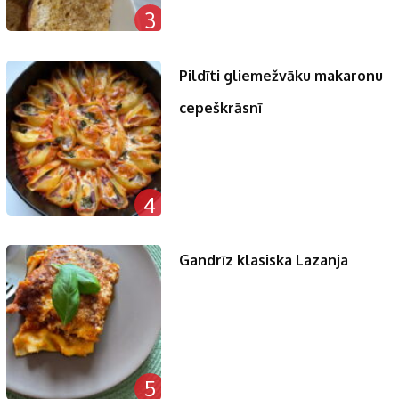
3
Pildīti gliemežvāku makaronu
cepeškrāsnī
4
Gandrīz klasiska Lazanja
5