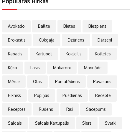
Populāras Birkas
Avokado
Ballīte
Bietes
Biezpiens
Brokastis
Cūkgaļa
Dzēriens
Dārzeņi
Kabacis
Kartupeļi
Kokteilis
Kotletes
Kūka
Lasis
Makaroni
Marināde
Mērce
Olas
Pamatēdiens
Pavasaris
Pikniks
Pupiņas
Pusdienas
Recepte
Receptes
Rudens
Rīsi
Sacepums
Saldais
Saldais Kartupelis
Siers
Svētki