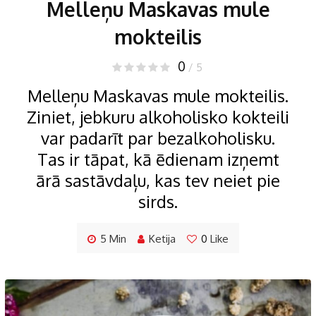
Melleņu Maskavas mule
mokteilis
0
/ 5
Melleņu Maskavas mule mokteilis.
Ziniet, jebkuru alkoholisko kokteili
var padarīt par bezalkoholisku.
Tas ir tāpat, kā ēdienam izņemt
ārā sastāvdaļu, kas tev neiet pie
sirds.
5 Min
Ketija
0
Like