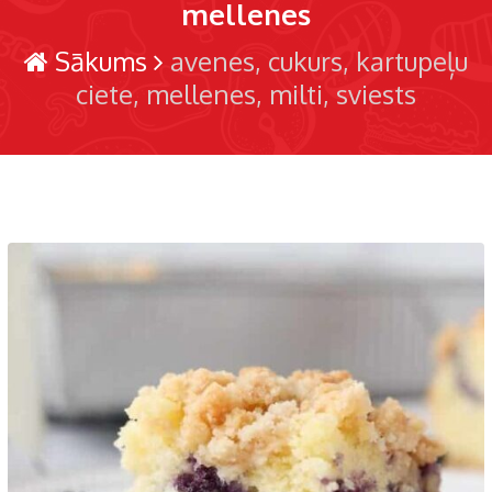
mellenes
Sākums
avenes
cukurs
kartupeļu
ciete
mellenes
milti
sviests