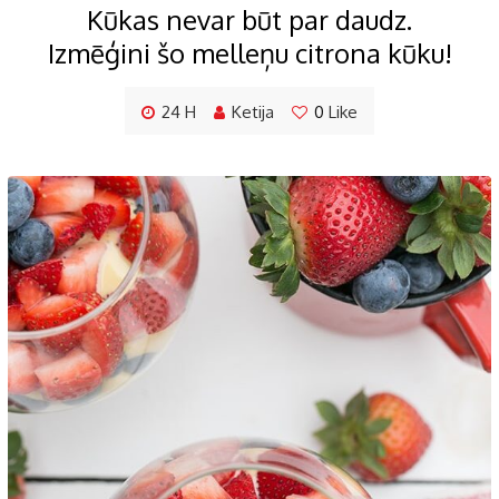
Kūkas nevar būt par daudz.
Izmēģini šo melleņu citrona kūku!
24 H
Ketija
0
Like