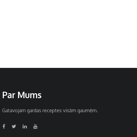
Par Mums
Gatavojam gardas receptes visām gaumēm.