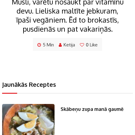
Musli, varētu nosaukt par vitamīnu
devu. Lieliska maltīte jebkuram,
īpaši vegāniem. Ēd to brokastīs,
pusdienās un pat vakariņās.
5 Min
Ketija
0
Like
Jaunākās Receptes
Skābeņu zupa manā gaumē