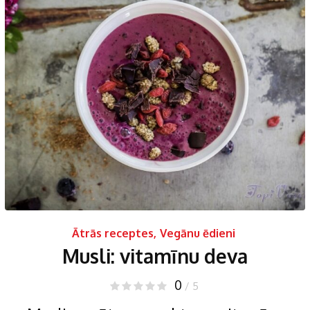
Ātrās receptes
,
Vegānu ēdieni
Musli: vitamīnu deva
0
/ 5