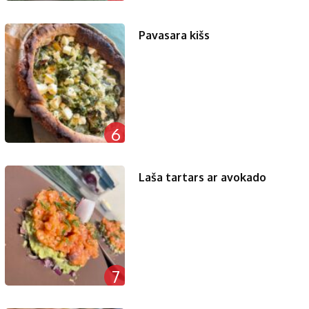
Pavasara kišs
6
Laša tartars ar avokado
7