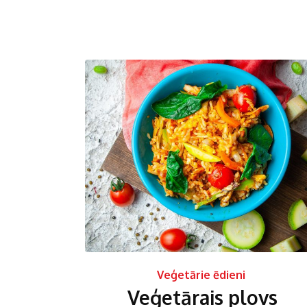
Veģetārie ēdieni
Veģetārais plovs