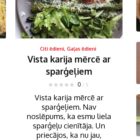
Citi ēdieni
,
Gaļas ēdieni
Vista karija mērcē ar
sparģeļiem
0
/ 5
Vista karija mērcē ar
sparģeļiem. Nav
noslēpums, ka esmu liela
sparģeļu cienītāja. Un
priecājos, ka nu jau,