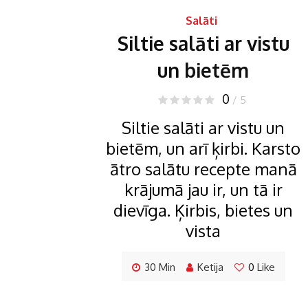
Salāti
Siltie salāti ar vistu
un bietēm
0
/ 5
Siltie salāti ar vistu un
bietēm, un arī ķirbi. Karsto
ātro salātu recepte manā
krājumā jau ir, un tā ir
dievīga. Ķirbis, bietes un
vista
30 Min
Ketija
0
Like