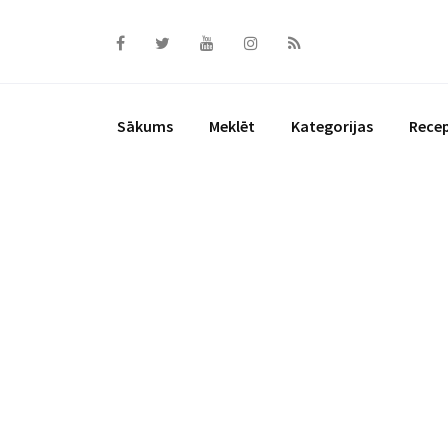
Skip
to
content
Sākums
Meklēt
Kategorijas
Rece