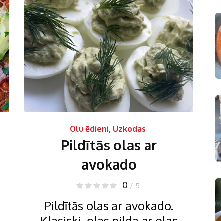
Olu ēdieni
,
Uzkodas
Pildītās olas ar
avokado
0
/ 5
Pildītās olas ar avokado.
Klasiski, olas pilda ar olas