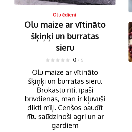
Olu ēdieni
Olu maize ar vītināto
šķiņķi un burratas
sieru
0
/ 5
Olu maize ar vītināto
šķiņķi un burratas sieru.
Brokastu rīti, īpaši
brīvdienās, man ir kļuvuši
dikti mīļi. Cenšos baudīt
rītu salīdzinoši agri un ar
gardiem