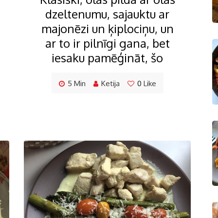
dzeltenumu, sajauktu ar
majonēzi un ķiplociņu, un
ar to ir pilnīgi gana, bet
iesaku pamēģināt, šo
5 Min
Ketija
0
Like