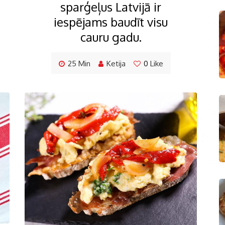
sparģeļus Latvijā ir
iespējams baudīt visu
cauru gadu.
25 Min
Ketija
0
Like