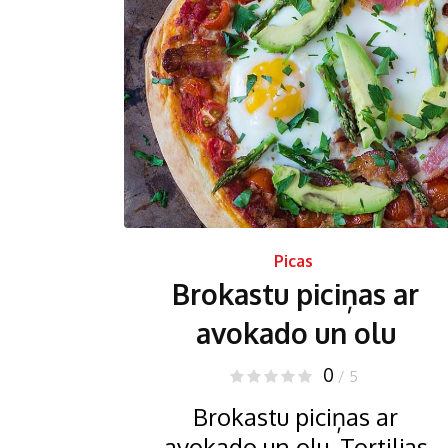
Picas
Brokastu piciņas ar
avokado un olu
0
/ 5
Brokastu piciņas ar
avokado un olu. Tortiljas