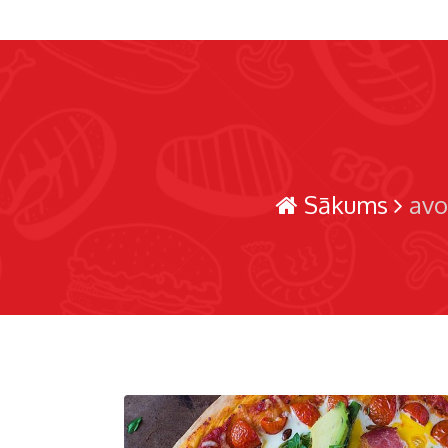
Sākums
avo