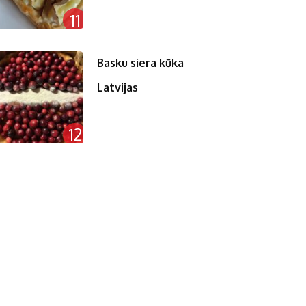
11
Basku siera kūka
Latvijas
12