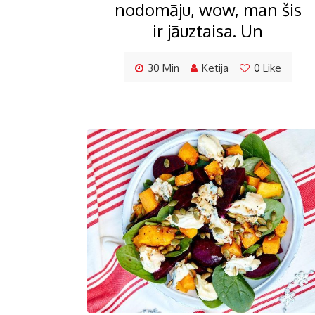
nodomāju, wow, man šis
ir jāuztaisa. Un
30 Min
Ketija
0
Like