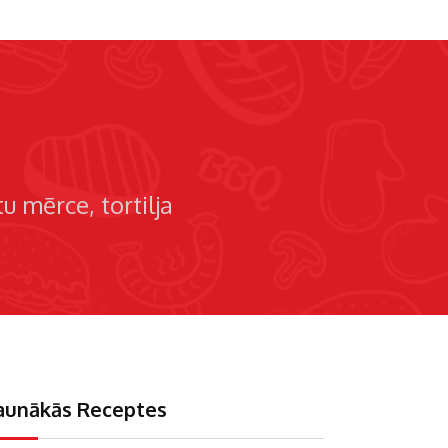
tu mērce
tortilja
aunākās Receptes