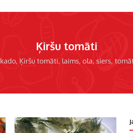
Ķiršu tomāti
kado
Ķiršu tomāti
laims
ola
siers
tomā
J