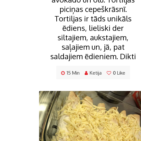
piciņas cepeškrāsnī.
Tortiljas ir tāds unikāls
ēdiens, lieliski der
siltajiem, aukstajiem,
saļajiem un, jā, pat
saldajiem ēdieniem. Dikti
15 Min
Ketija
0
Like