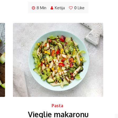
8 Min
Ketija
0
Like
Pasta
Vieglie makaronu