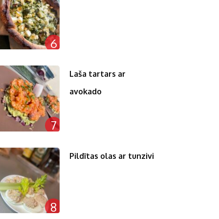
6
Laša tartars ar
avokado
7
Pildītas olas ar tunzivi
8