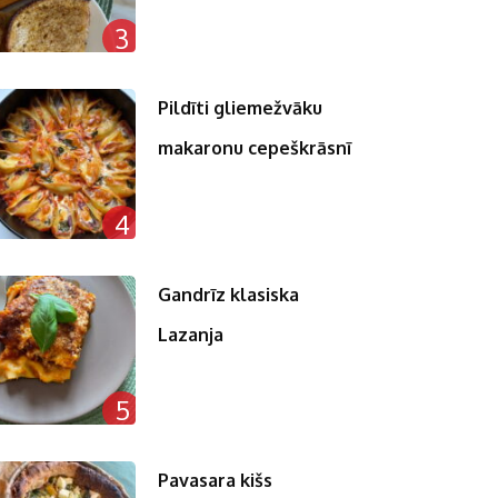
3
Pildīti gliemežvāku
makaronu cepeškrāsnī
4
Gandrīz klasiska
Lazanja
5
Pavasara kišs