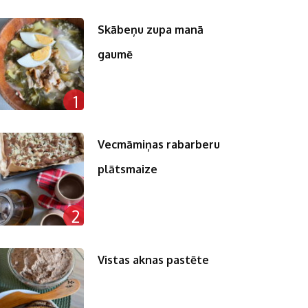
Skābeņu zupa manā
gaumē
1
Vecmāmiņas rabarberu
plātsmaize
2
Vistas aknas pastēte