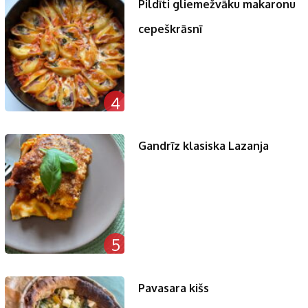
Pildīti gliemežvāku makaronu
cepeškrāsnī
4
Gandrīz klasiska Lazanja
5
Pavasara kišs