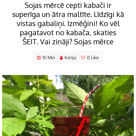
Sojas mērcē cepti kabači ir
superīga un ātra maltīte. Līdzīgi kā
vistas gabaliņi. Izmēģini! Ko vēl
pagatavot no kabača, skaties
ŠEIT. Vai zināji? Sojas mērce
10 Min
Ketija
0
Like