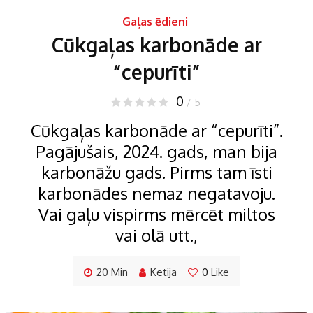
Gaļas ēdieni
Cūkgaļas karbonāde ar
“cepurīti”
0
/ 5
Cūkgaļas karbonāde ar “cepurīti”.
Pagājušais, 2024. gads, man bija
karbonāžu gads. Pirms tam īsti
karbonādes nemaz negatavoju.
Vai gaļu vispirms mērcēt miltos
vai olā utt.,
20 Min
Ketija
0
Like