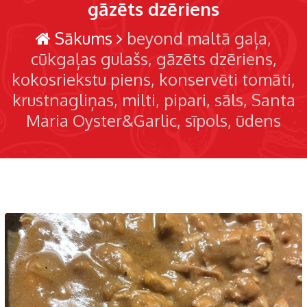
gāzēts dzēriens
Sākums
beyond maltā gaļa
cūkgaļas gulašs
gāzēts dzēriens
kokosriekstu piens
konservēti tomāti
krustnagliņas
milti
pipari
sāls
Santa
Maria Oyster&Garlic
sīpols
ūdens