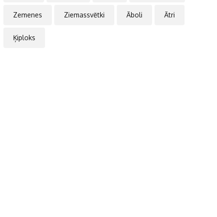
Zemenes
Ziemassvētki
Āboli
Ātri
Ķiploks