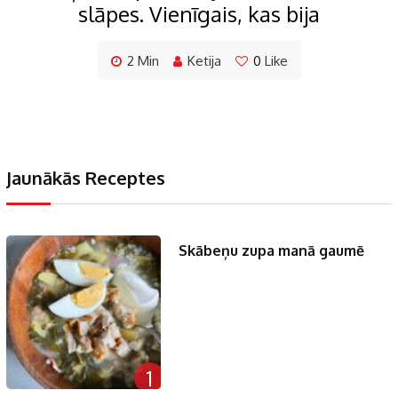
slāpes. Vienīgais, kas bija
2 Min
Ketija
0
Like
Jaunākās Receptes
Skābeņu zupa manā gaumē
1