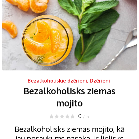
Bezalkoholiskie dzērieni
,
Dzērieni
Bezalkoholisks ziemas
mojito
0
/ 5
Bezalkoholisks ziemas mojito, kā
jau nosaukums pasaka, ir lielisks