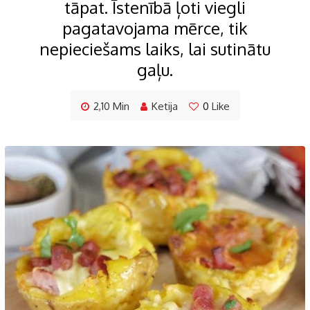
tāpat. Īstenībā ļoti viegli
pagatavojama mērce, tik
nepieciešams laiks, lai sutinātu
gaļu.
2,10 Min
Ketija
0
Like