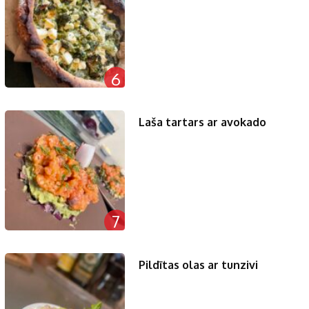
6
Laša tartars ar avokado
7
Pildītas olas ar tunzivi