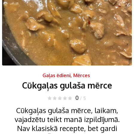
Gaļas ēdieni
,
Mērces
Cūkgaļas gulaša mērce
0
/ 5
Cūkgaļas gulaša mērce, laikam,
vajadzētu teikt manā izpildījumā.
Nav klasiskā recepte, bet gardi