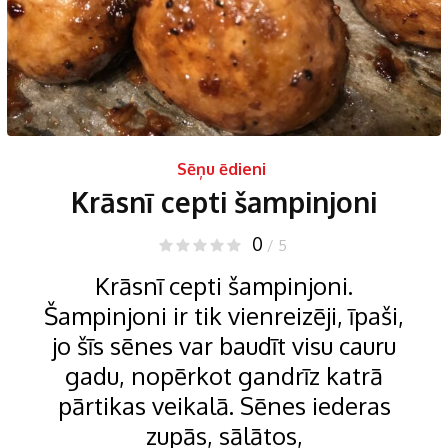
Sēņu ēdieni
Krāsnī cepti šampinjoni
0
/ 5
Krāsnī cepti šampinjoni.
Šampinjoni ir tik vienreizēji, īpaši,
jo šīs sēnes var baudīt visu cauru
gadu, nopērkot gandrīz katrā
pārtikas veikalā. Sēnes iederas
zupās, sālātos,