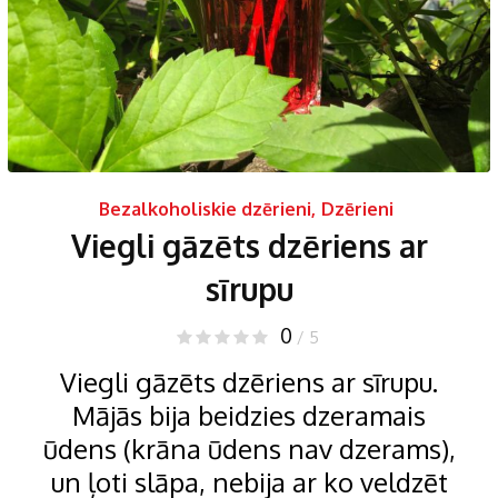
Bezalkoholiskie dzērieni
,
Dzērieni
Viegli gāzēts dzēriens ar
sīrupu
0
/ 5
Viegli gāzēts dzēriens ar sīrupu.
Mājās bija beidzies dzeramais
ūdens (krāna ūdens nav dzerams),
un ļoti slāpa, nebija ar ko veldzēt