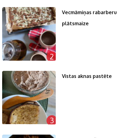
Vecmāmiņas rabarberu
plātsmaize
2
Vistas aknas pastēte
3