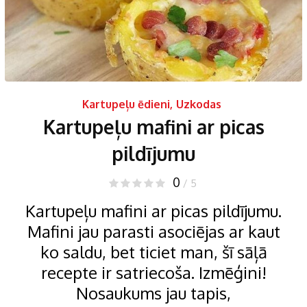
Kartupeļu ēdieni
,
Uzkodas
Kartupeļu mafini ar picas
pildījumu
0
/ 5
Kartupeļu mafini ar picas pildījumu.
Mafini jau parasti asociējas ar kaut
ko saldu, bet ticiet man, šī sāļā
recepte ir satriecoša. Izmēģini!
Nosaukums jau tapis,