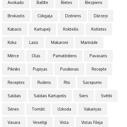
Avokado
Ballīte
Bietes
Biezpiens
Brokastis
Cūkgaļa
Dzēriens
Dārzeņi
Kabacis
Kartupeļi
Kokteilis
Kotletes
Kūka
Lasis
Makaroni
Marināde
Mērce
Olas
Pamatēdiens
Pavasaris
Pikniks
Pupiņas
Pusdienas
Recepte
Receptes
Rudens
Rīsi
Sacepums
Saldais
Saldais Kartupelis
Siers
Svētki
Sēnes
Tomāti
Uzkoda
Vakariņas
Vasara
Veselīgi
Vista
Vistas Fileja