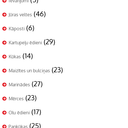
Ievārījumi
(46)
Jūras veltes
(6)
Kāposti
(29)
Kartupeļu ēdieni
(14)
Kūkas
(23)
Maizītes un bulciņas
(27)
Marinādes
(23)
Mērces
(17)
Olu ēdieni
(25)
Pankūkas