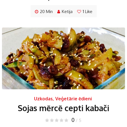
20 Min
Ketija
1
Like
Uzkodas
,
Veģetārie ēdieni
Sojas mērcē cepti kabači
0
/ 5