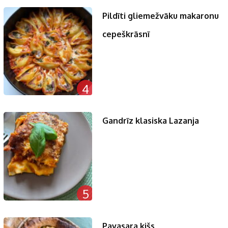
Pildīti gliemežvāku makaronu
cepeškrāsnī
4
Gandrīz klasiska Lazanja
5
Pavasara kišs