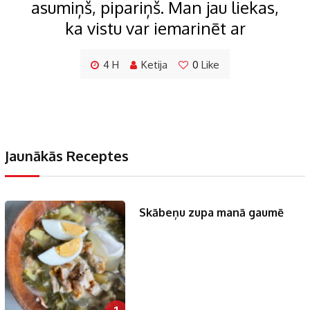
asumiņš, pipariņš. Man jau liekas,
ka vistu var iemarinēt ar
4 H
Ketija
0
Like
Jaunākās Receptes
Skābeņu zupa manā gaumē