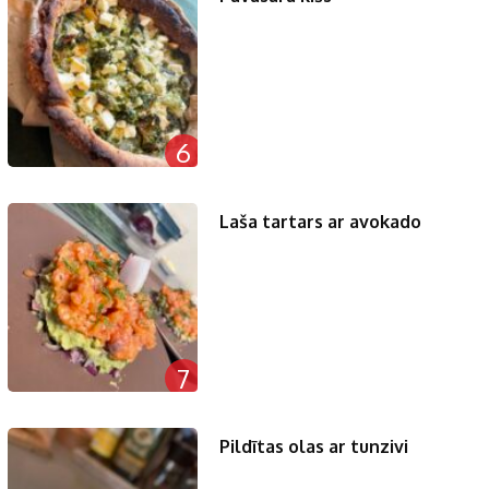
6
Laša tartars ar avokado
7
Pildītas olas ar tunzivi