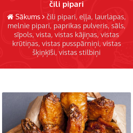
čili pipari
Sākums
čili pipari
eļļa
laurlapas
melnie pipari
paprikas pulveris
sāls
sīpols
vista
vistas kājiņas
vistas
krūtiņas
vistas pusspārniņi
vistas
šķiņķīši
vistas stilbiņi