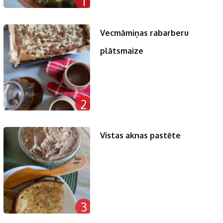
1
Vecmāmiņas rabarberu
plātsmaize
2
Vistas aknas pastēte
3