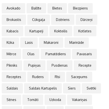
Avokado
Ballīte
Bietes
Biezpiens
Brokastis
Cūkgaļa
Dzēriens
Dārzeņi
Kabacis
Kartupeļi
Kokteilis
Kotletes
Kūka
Lasis
Makaroni
Marināde
Mērce
Olas
Pamatēdiens
Pavasaris
Pikniks
Pupiņas
Pusdienas
Recepte
Receptes
Rudens
Rīsi
Sacepums
Saldais
Saldais Kartupelis
Siers
Svētki
Sēnes
Tomāti
Uzkoda
Vakariņas