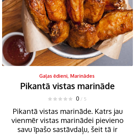
Gaļas ēdieni
,
Marinādes
Pikantā vistas marināde
0
/ 5
Pikantā vistas marināde. Katrs jau
vienmēr vistas marinādei pievieno
savu īpašo sastāvdaļu, šeit tā ir