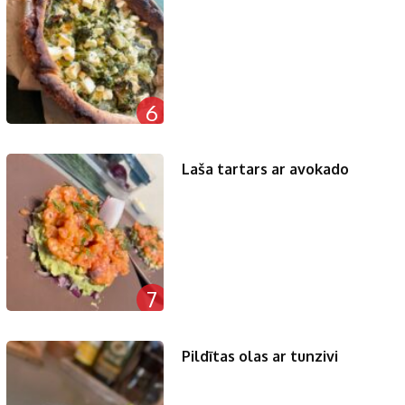
6
Laša tartars ar avokado
7
Pildītas olas ar tunzivi