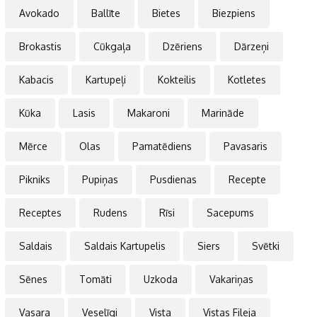
Avokado
Ballīte
Bietes
Biezpiens
Brokastis
Cūkgaļa
Dzēriens
Dārzeņi
Kabacis
Kartupeļi
Kokteilis
Kotletes
Kūka
Lasis
Makaroni
Marināde
Mērce
Olas
Pamatēdiens
Pavasaris
Pikniks
Pupiņas
Pusdienas
Recepte
Receptes
Rudens
Rīsi
Sacepums
Saldais
Saldais Kartupelis
Siers
Svētki
Sēnes
Tomāti
Uzkoda
Vakariņas
Vasara
Veselīgi
Vista
Vistas Fileja