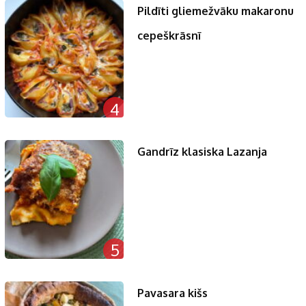
Pildīti gliemežvāku makaronu
cepeškrāsnī
4
Gandrīz klasiska Lazanja
5
Pavasara kišs