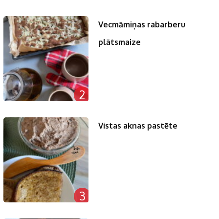
Vecmāmiņas rabarberu
plātsmaize
2
Vistas aknas pastēte
3