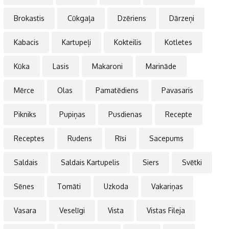
Brokastis
Cūkgaļa
Dzēriens
Dārzeņi
Kabacis
Kartupeļi
Kokteilis
Kotletes
Kūka
Lasis
Makaroni
Marināde
Mērce
Olas
Pamatēdiens
Pavasaris
Pikniks
Pupiņas
Pusdienas
Recepte
Receptes
Rudens
Rīsi
Sacepums
Saldais
Saldais Kartupelis
Siers
Svētki
Sēnes
Tomāti
Uzkoda
Vakariņas
Vasara
Veselīgi
Vista
Vistas Fileja