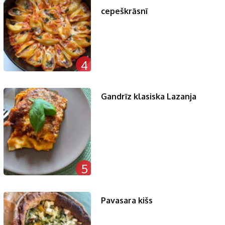
cepeškrāsnī
4
Gandrīz klasiska Lazanja
5
Pavasara kišs