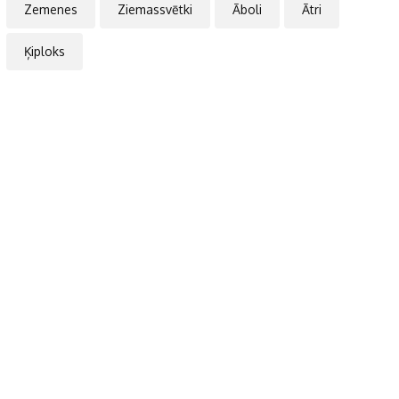
Zemenes
Ziemassvētki
Āboli
Ātri
Ķiploks