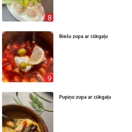
8
Biešu zupa ar cūkgaļu
9
Pupiņu zupa ar cūkgaļu