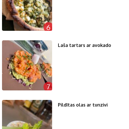
6
Laša tartars ar avokado
7
Pildītas olas ar tunzivi