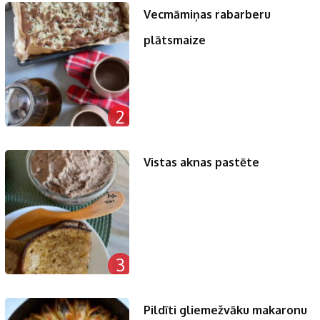
Vecmāmiņas rabarberu
plātsmaize
2
Vistas aknas pastēte
3
Pildīti gliemežvāku makaronu