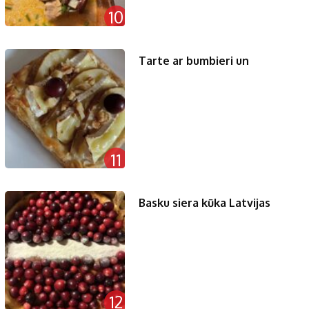
10
Tarte ar bumbieri un
11
Basku siera kūka Latvijas
12