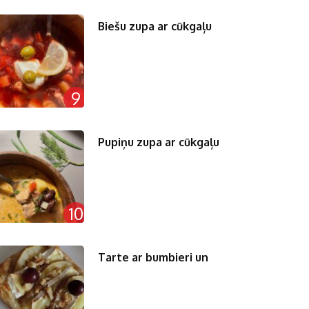
Biešu zupa ar cūkgaļu
9
Pupiņu zupa ar cūkgaļu
10
Tarte ar bumbieri un