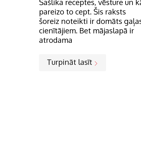
Šašlika receptes, vēsture un k
pareizo to cept. Šis raksts
šoreiz noteikti ir domāts gaļa
cienītājiem. Bet mājaslapā ir
atrodama
Turpināt lasīt