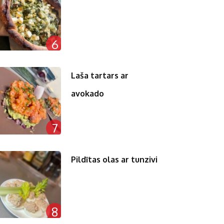
6
Laša tartars ar
avokado
7
Pildītas olas ar tunzivi
8