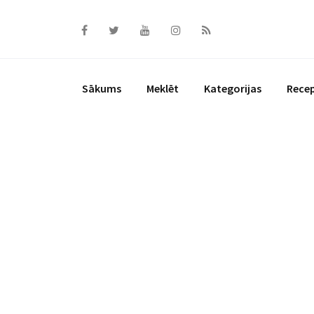
Skip
to
content
Sākums
Meklēt
Kategorijas
Rece