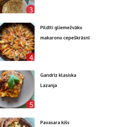
3
Pildīti gliemežvāku
makaronu cepeškrāsnī
4
Gandrīz klasiska
Lazanja
5
Pavasara kišs