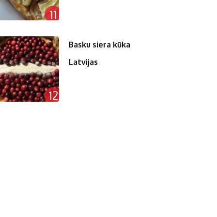
11
Basku siera kūka
Latvijas
12