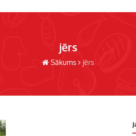
jērs
Sākums
jērs
J