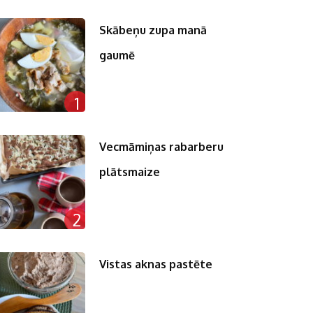
Skābeņu zupa manā
gaumē
1
Vecmāmiņas rabarberu
plātsmaize
2
Vistas aknas pastēte