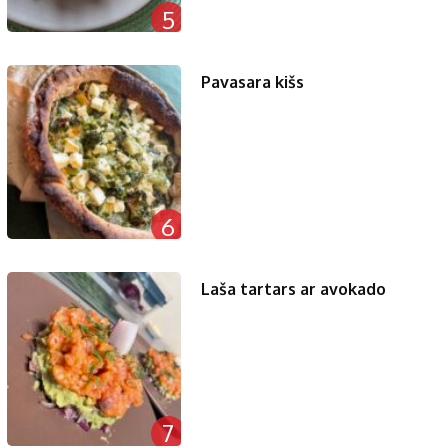
5
Pavasara kišs
6
Laša tartars ar avokado
7