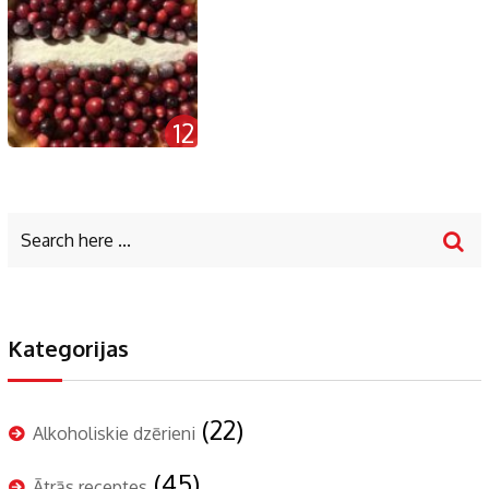
12
Kategorijas
(22)
Alkoholiskie dzērieni
(45)
Ātrās receptes