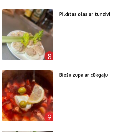
Pildītas olas ar tunzivi
8
Biešu zupa ar cūkgaļu
9