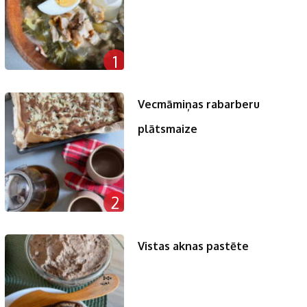
1
Vecmāmiņas rabarberu
plātsmaize
2
Vistas aknas pastēte