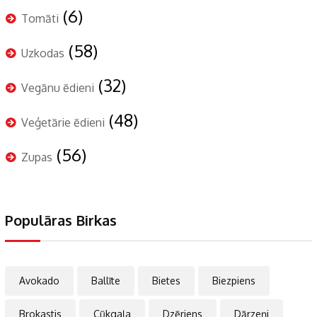
(6)
Tomāti
(58)
Uzkodas
(32)
Vegānu ēdieni
(48)
Veģetārie ēdieni
(56)
Zupas
Populāras Birkas
Avokado
Ballīte
Bietes
Biezpiens
Brokastis
Cūkgaļa
Dzēriens
Dārzeņi