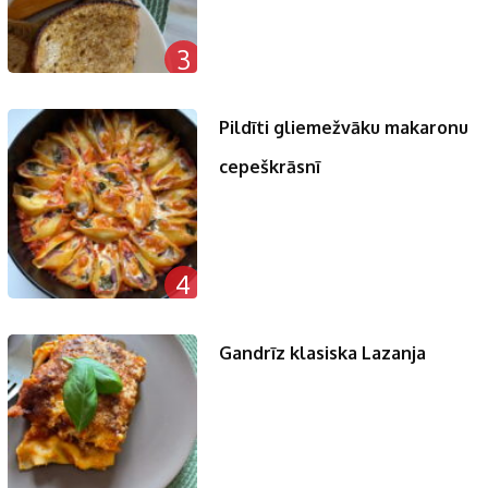
3
Pildīti gliemežvāku makaronu
cepeškrāsnī
4
Gandrīz klasiska Lazanja