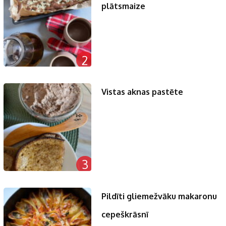
plātsmaize
2
Vistas aknas pastēte
3
Pildīti gliemežvāku makaronu
cepeškrāsnī