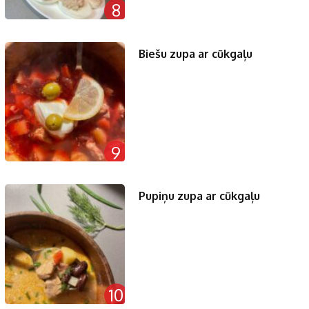
8
Biešu zupa ar cūkgaļu
9
Pupiņu zupa ar cūkgaļu
10