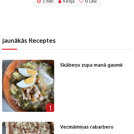
5 Min
Ketija
0
Like
Jaunākās Receptes
Skābeņu zupa manā gaumē
1
Vecmāmiņas rabarberu