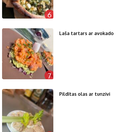
6
Laša tartars ar avokado
7
Pildītas olas ar tunzivi