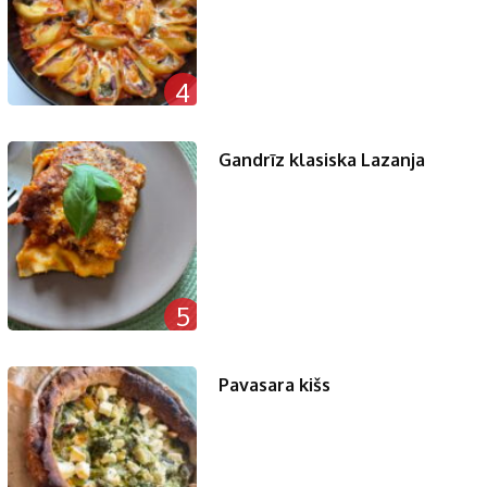
4
Gandrīz klasiska Lazanja
5
Pavasara kišs