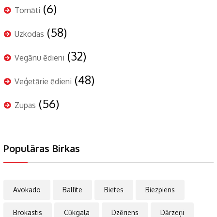
(6)
Tomāti
(58)
Uzkodas
(32)
Vegānu ēdieni
(48)
Veģetārie ēdieni
(56)
Zupas
Populāras Birkas
Avokado
Ballīte
Bietes
Biezpiens
Brokastis
Cūkgaļa
Dzēriens
Dārzeņi