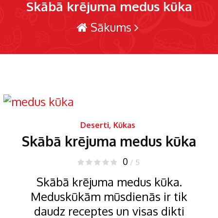
Skābā krējuma medus kūka
Sākums
Deserti
,
Kūkas
Skābā krējuma medus kūka
0
/ 5
Skābā krējuma medus kūka.
Meduskūkām mūsdienās ir tik
daudz receptes un visas dikti