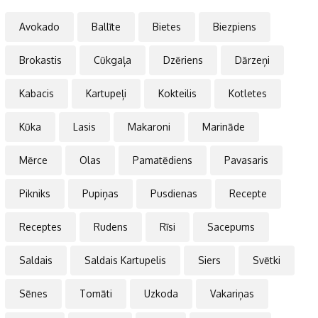
Avokado
Ballīte
Bietes
Biezpiens
Brokastis
Cūkgaļa
Dzēriens
Dārzeņi
Kabacis
Kartupeļi
Kokteilis
Kotletes
Kūka
Lasis
Makaroni
Marināde
Mērce
Olas
Pamatēdiens
Pavasaris
Pikniks
Pupiņas
Pusdienas
Recepte
Receptes
Rudens
Rīsi
Sacepums
Saldais
Saldais Kartupelis
Siers
Svētki
Sēnes
Tomāti
Uzkoda
Vakariņas