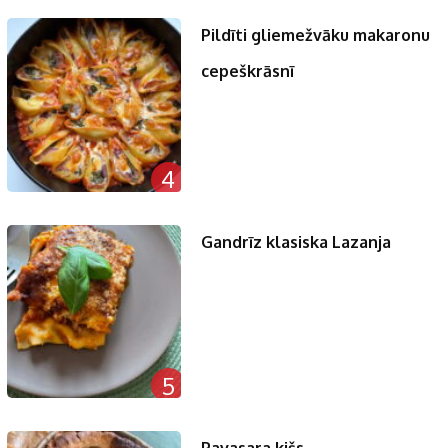
Pildīti gliemežvāku makaronu
cepeškrāsnī
4
Gandrīz klasiska Lazanja
5