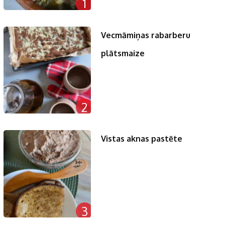
1
Vecmāmiņas rabarberu
plātsmaize
2
Vistas aknas pastēte
3