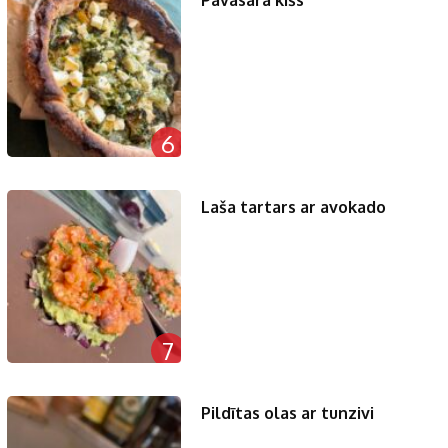
Pavasara kišs
6
Laša tartars ar avokado
7
Pildītas olas ar tunzivi