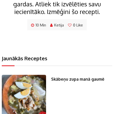
gardas. Atliek tik izvēlēties savu
iecienītāko. Izmēģini šo recepti.
10 Min
Ketija
0
Like
Jaunākās Receptes
Skābeņu zupa manā gaumē