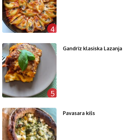
4
Gandrīz klasiska Lazanja
5
Pavasara kišs