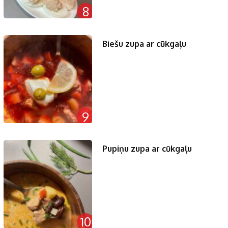
8
Biešu zupa ar cūkgaļu
9
Pupiņu zupa ar cūkgaļu
10