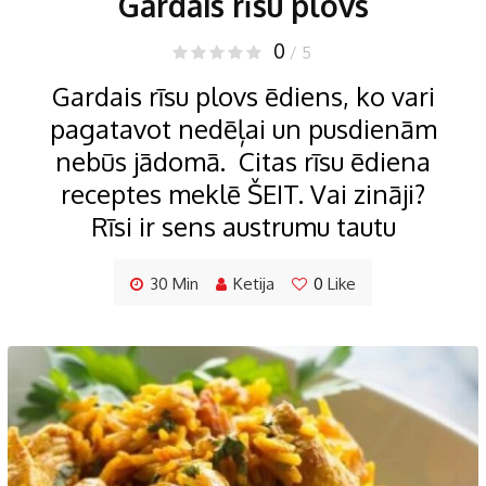
Gardais rīsu plovs
0
/ 5
Gardais rīsu plovs ēdiens, ko vari
pagatavot nedēļai un pusdienām
nebūs jādomā. Citas rīsu ēdiena
receptes meklē ŠEIT. Vai zināji?
Rīsi ir sens austrumu tautu
30 Min
Ketija
0
Like