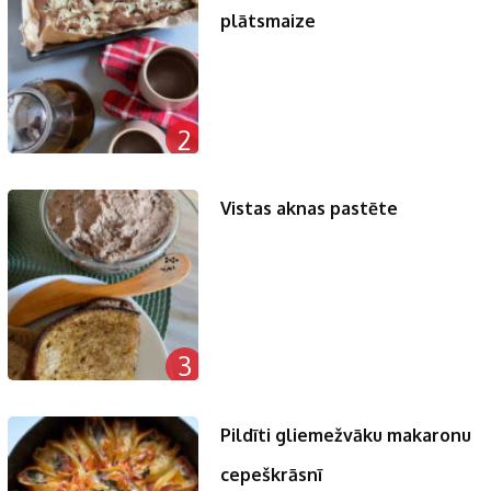
plātsmaize
2
Vistas aknas pastēte
3
Pildīti gliemežvāku makaronu
cepeškrāsnī