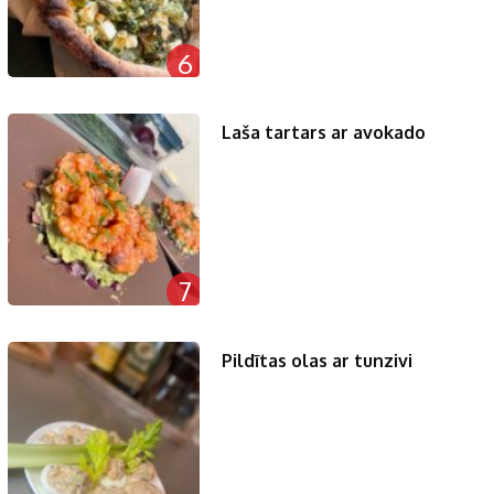
6
Laša tartars ar avokado
7
Pildītas olas ar tunzivi