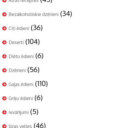
Ātrās receptes
(34)
Bezalkoholiskie dzērieni
(36)
Citi ēdieni
(104)
Deserti
(6)
Diētu ēdieni
(56)
Dzērieni
(110)
Gaļas ēdieni
(6)
Griķu ēdieni
(5)
Ievārījumi
(46)
Jūras veltes