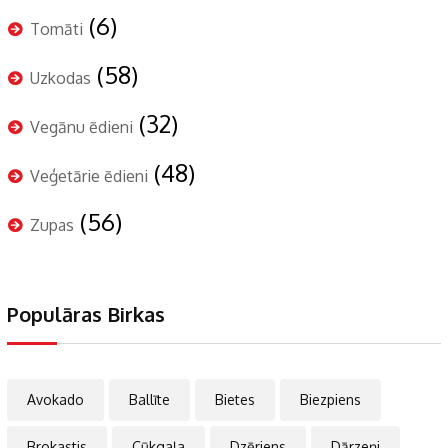
(6)
Tomāti
(58)
Uzkodas
(32)
Vegānu ēdieni
(48)
Veģetārie ēdieni
(56)
Zupas
Populāras Birkas
Avokado
Ballīte
Bietes
Biezpiens
Brokastis
Cūkgaļa
Dzēriens
Dārzeņi