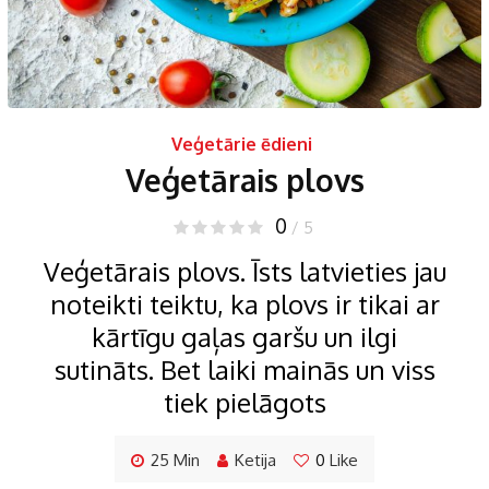
Veģetārie ēdieni
Veģetārais plovs
0
/ 5
Veģetārais plovs. Īsts latvieties jau
noteikti teiktu, ka plovs ir tikai ar
kārtīgu gaļas garšu un ilgi
sutināts. Bet laiki mainās un viss
tiek pielāgots
25 Min
Ketija
0
Like