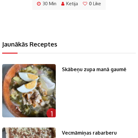
30 Min
Ketija
0
Like
Jaunākās Receptes
Skābeņu zupa manā gaumē
1
Vecmāmiņas rabarberu