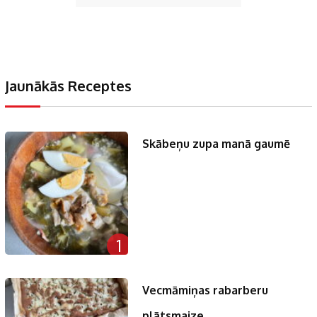
Jaunākās Receptes
Skābeņu zupa manā gaumē
1
Vecmāmiņas rabarberu
plātsmaize