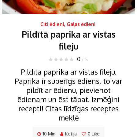
Citi ēdieni
,
Gaļas ēdieni
Pildītā paprika ar vistas
fileju
0
/ 5
Pildīta paprika ar vistas fileju.
Paprika ir superīgs ēdiens, to var
pildīt ar ēdienu, pievienot
ēdienam un ēst tāpat. Izmēģini
recepti! Citas līdzīgas receptes
meklē
10 Min
Ketija
0
Like