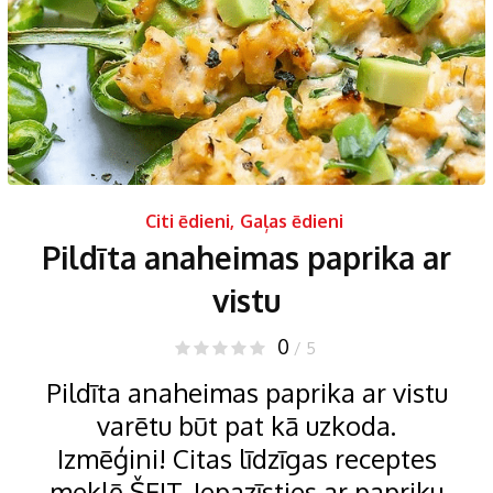
Citi ēdieni
,
Gaļas ēdieni
Pildīta anaheimas paprika ar
vistu
0
/ 5
Pildīta anaheimas paprika ar vistu
varētu būt pat kā uzkoda.
Izmēģini! Citas līdzīgas receptes
meklē ŠEIT. Iepazīsties ar papriku