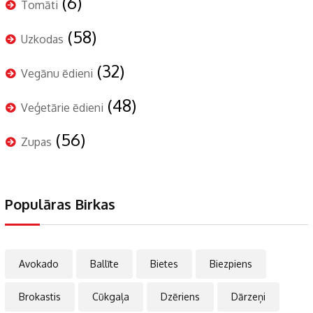
(6)
Tomāti
(58)
Uzkodas
(32)
Vegānu ēdieni
(48)
Veģetārie ēdieni
(56)
Zupas
Populāras Birkas
Avokado
Ballīte
Bietes
Biezpiens
Brokastis
Cūkgaļa
Dzēriens
Dārzeņi