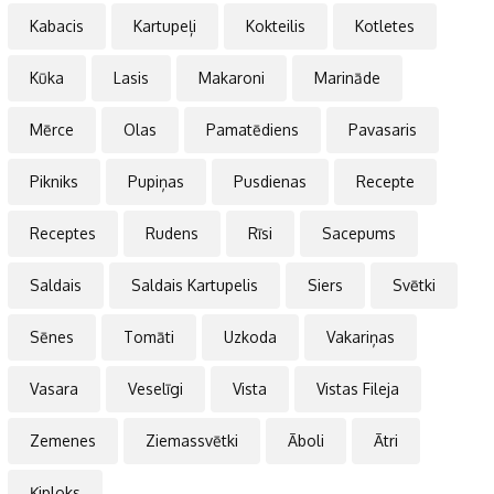
Kabacis
Kartupeļi
Kokteilis
Kotletes
Kūka
Lasis
Makaroni
Marināde
Mērce
Olas
Pamatēdiens
Pavasaris
Pikniks
Pupiņas
Pusdienas
Recepte
Receptes
Rudens
Rīsi
Sacepums
Saldais
Saldais Kartupelis
Siers
Svētki
Sēnes
Tomāti
Uzkoda
Vakariņas
Vasara
Veselīgi
Vista
Vistas Fileja
Zemenes
Ziemassvētki
Āboli
Ātri
Ķiploks