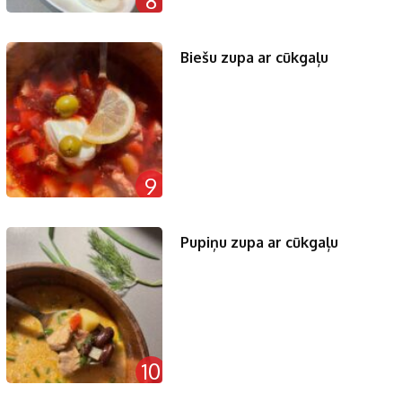
8
Biešu zupa ar cūkgaļu
9
Pupiņu zupa ar cūkgaļu
10