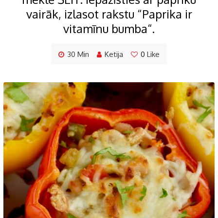
vairāk, izlasot rakstu “Paprika ir
vitamīnu bumba“.
30 Min
Ketija
0
Like