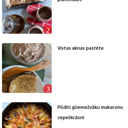
2
Vistas aknas pastēte
3
Pildīti gliemežvāku makaronu
cepeškrāsnī