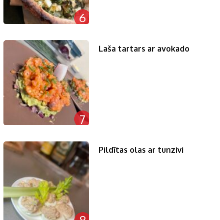
6
Laša tartars ar avokado
7
Pildītas olas ar tunzivi