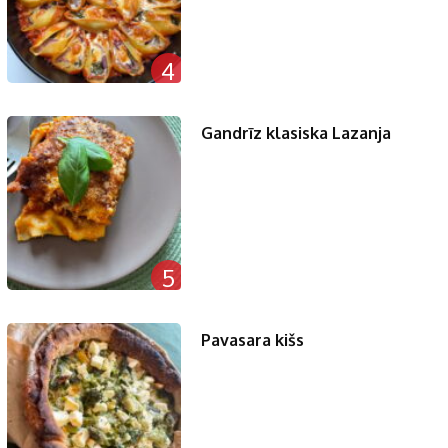
4
Gandrīz klasiska Lazanja
5
Pavasara kišs