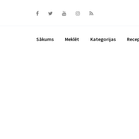
Skip
to
content
Sākums
Meklēt
Kategorijas
Rece