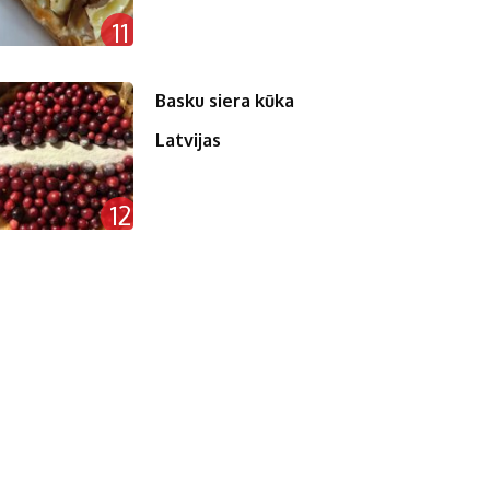
11
Basku siera kūka
Latvijas
12