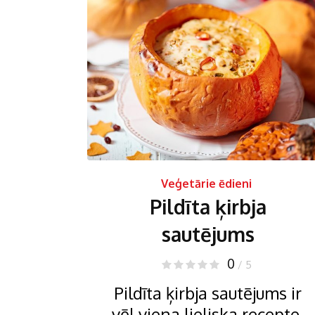
Veģetārie ēdieni
Pildīta ķirbja
sautējums
0
/ 5
Pildīta ķirbja sautējums ir
vēl viena lieliska recepte,