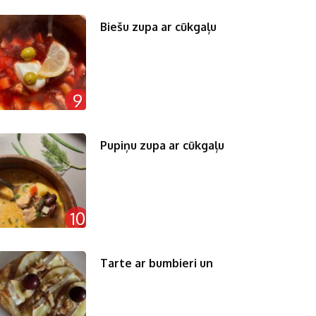
Biešu zupa ar cūkgaļu
9
Pupiņu zupa ar cūkgaļu
10
Tarte ar bumbieri un