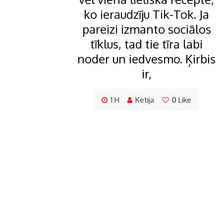
ko ieraudzīju Tik-Tok. Ja
pareizi izmanto sociālos
tīklus, tad tie tīra labi
noder un iedvesmo. Ķirbis
ir,
1 H
Ketija
0
Like