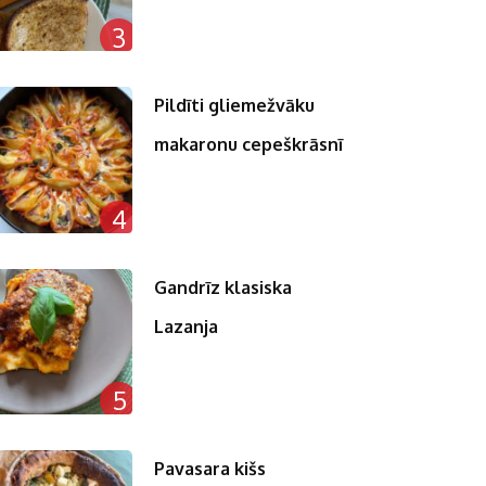
3
Pildīti gliemežvāku
makaronu cepeškrāsnī
4
Gandrīz klasiska
Lazanja
5
Pavasara kišs