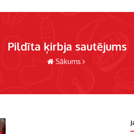
Pildīta ķirbja sautējums
Sākums
J