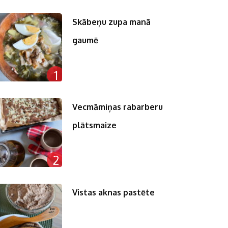
Skābeņu zupa manā
gaumē
1
Vecmāmiņas rabarberu
plātsmaize
2
Vistas aknas pastēte