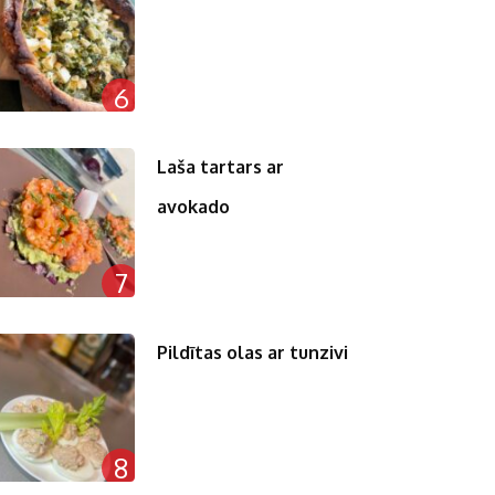
6
Laša tartars ar
avokado
7
Pildītas olas ar tunzivi
8