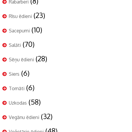
(8)
Rabarberi
(23)
Rīsu ēdieni
(10)
Sacepumi
(70)
Salāti
(28)
Sēņu ēdieni
(6)
Siers
(6)
Tomāti
(58)
Uzkodas
(32)
Vegānu ēdieni
(48)
Veģetārie ēdieni