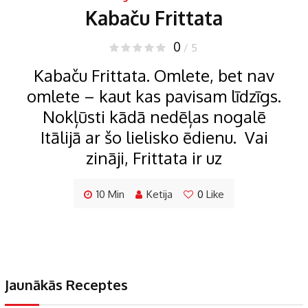
Kabaču Frittata
0
/ 5
Kabaču Frittata. Omlete, bet nav
omlete – kaut kas pavisam līdzīgs.
Nokļūsti kādā nedēļas nogalē
Itālijā ar šo lielisko ēdienu. Vai
zināji, Frittata ir uz
10 Min
Ketija
0
Like
Jaunākās Receptes