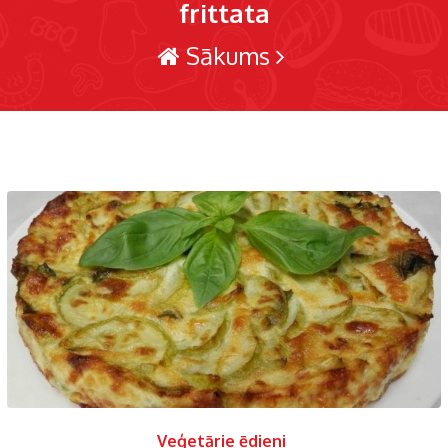
frittata
Sākums
Veģetārie ēdieni