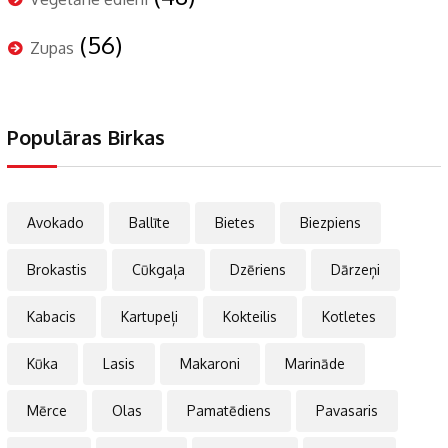
(56)
Zupas
Populāras Birkas
Avokado
Ballīte
Bietes
Biezpiens
Brokastis
Cūkgaļa
Dzēriens
Dārzeņi
Kabacis
Kartupeļi
Kokteilis
Kotletes
Kūka
Lasis
Makaroni
Marināde
Mērce
Olas
Pamatēdiens
Pavasaris