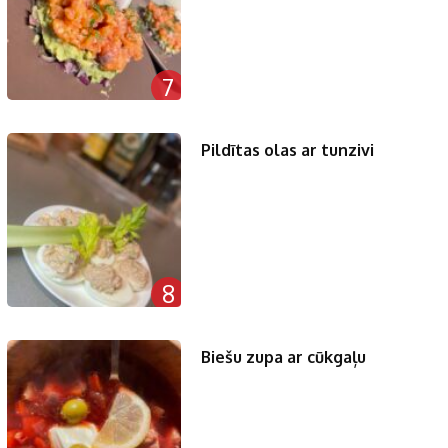
7
Pildītas olas ar tunzivi
8
Biešu zupa ar cūkgaļu