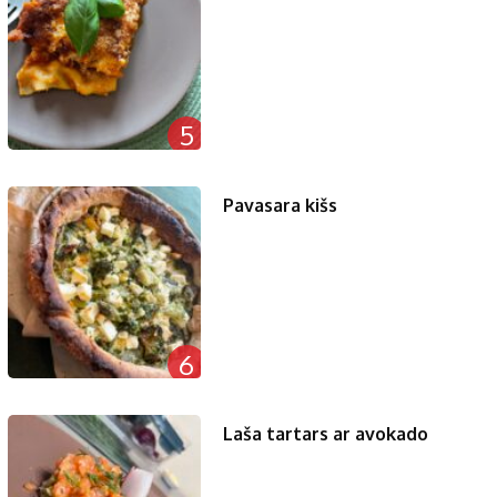
5
Pavasara kišs
6
Laša tartars ar avokado