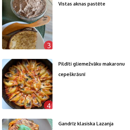
Vistas aknas pastēte
3
Pildīti gliemežvāku makaronu
cepeškrāsnī
4
Gandrīz klasiska Lazanja