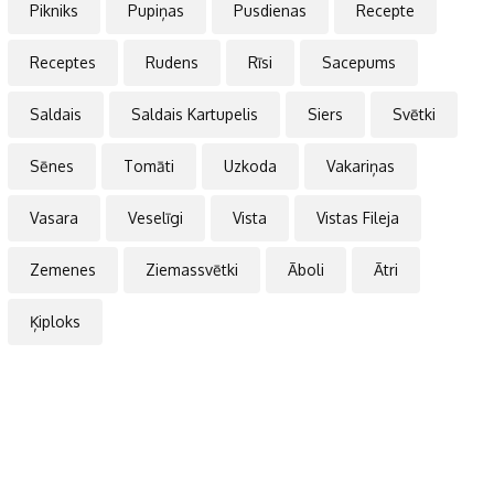
Pikniks
Pupiņas
Pusdienas
Recepte
Receptes
Rudens
Rīsi
Sacepums
Saldais
Saldais Kartupelis
Siers
Svētki
Sēnes
Tomāti
Uzkoda
Vakariņas
Vasara
Veselīgi
Vista
Vistas Fileja
Zemenes
Ziemassvētki
Āboli
Ātri
Ķiploks