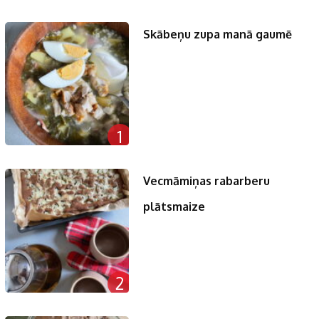
Skābeņu zupa manā gaumē
1
Vecmāmiņas rabarberu
plātsmaize
2