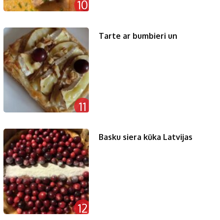
10
Tarte ar bumbieri un
11
Basku siera kūka Latvijas
12