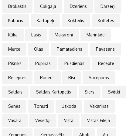
Brokastis
Cūkgaļa
Dzēriens
Dārzeņi
Kabacis
Kartupeļi
Kokteilis
Kotletes
Kūka
Lasis
Makaroni
Marināde
Mērce
Olas
Pamatēdiens
Pavasaris
Pikniks
Pupiņas
Pusdienas
Recepte
Receptes
Rudens
Rīsi
Sacepums
Saldais
Saldais Kartupelis
Siers
Svētki
Sēnes
Tomāti
Uzkoda
Vakariņas
Vasara
Veselīgi
Vista
Vistas Fileja
Zemenes
Ziemassvētki
Āboli
Ātri