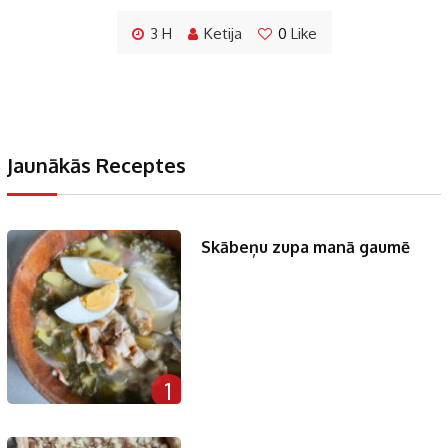
3 H
Ketija
0
Like
Jaunākās Receptes
Skābeņu zupa manā gaumē
1