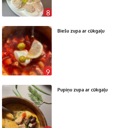
8
Biešu zupa ar cūkgaļu
9
Pupiņu zupa ar cūkgaļu