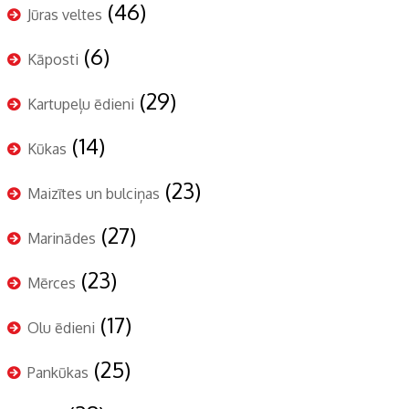
(46)
Jūras veltes
(6)
Kāposti
(29)
Kartupeļu ēdieni
(14)
Kūkas
(23)
Maizītes un bulciņas
(27)
Marinādes
(23)
Mērces
(17)
Olu ēdieni
(25)
Pankūkas