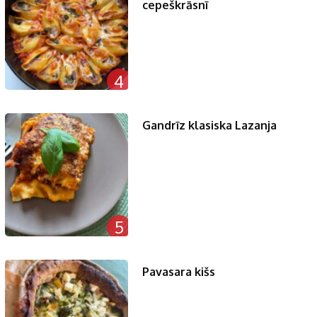
cepeškrāsnī
4
Gandrīz klasiska Lazanja
5
Pavasara kišs