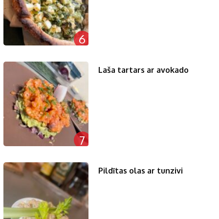
6
Laša tartars ar avokado
7
Pildītas olas ar tunzivi