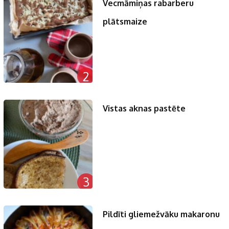
Vecmāmiņas rabarberu
plātsmaize
2
Vistas aknas pastēte
3
Pildīti gliemežvāku makaronu