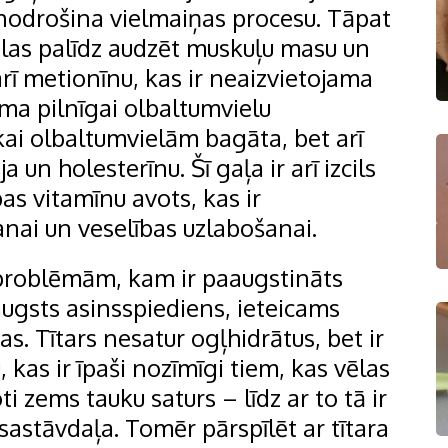
 nodrošina vielmaiņas procesu. Tāpat
elas palīdz audzēt muskuļu masu un
arī metionīnu, kas ir neaizvietojama
ma pilnīgai olbaltumvielu
ikai olbaltumvielām bagāta, bet arī
a un holesterīnu. Šī gaļa ir arī izcils
pas vitamīnu avots, kas ir
nai un veselības uzlabošanai.
 problēmām, kam ir paaugstināts
augsts asinsspiediens, ieteicams
as. Tītars nesatur ogļhidrātus, bet ir
 kas ir īpaši nozīmīgi tiem, kas vēlas
ti zems tauku saturs – līdz ar to tā ir
 sastāvdaļa. Tomēr pārspīlēt ar tītara