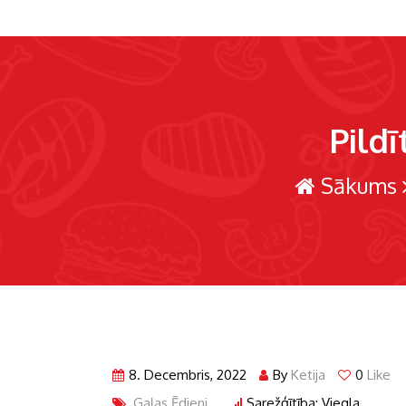
Pildī
Sākums
8. Decembris, 2022
By
Ketija
0
Like
Gaļas Ēdieni
Sarežģītība: Viegla