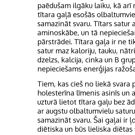
paēdušam ilgāku laiku, kā arī
tītara gaļā esošās olbaltumvi
samazināt svaru. Tītars satur 
aminoskābe, un tā nepiecieša
pārstrādei. Tītara gaļa ir ne t
satur maz kaloriju, tauku, nātrij
dzelzs, kalcija, cinka un B gru
nepieciešams enerģijas ražoša
Tiem, kas cieš no liekā svara
holesterīna līmenis asinīs un 
uzturā lietot tītara gaļu bez ād
ar augstu olbaltumvielu saturu,
samazināt svaru. Šai gaļai ir ļo
diētiska un būs lieliska diētas