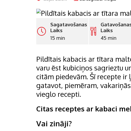
Sagatavošanas
Gatavošana
Laiks
Laiks
15 min
45 min
Pildītais
kabacis ar tītara malt
varu ēst kubiciņos sagrieztu
citām piedevām. Šī recepte ir 
gatavot, piemēram, vakariņā
vieglo recepti.
Citas receptes ar kabaci m
Vai zināji?