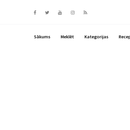
Skip
to
content
Sākums
Meklēt
Kategorijas
Rece