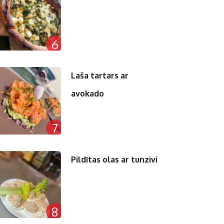
6
Laša tartars ar
avokado
7
Pildītas olas ar tunzivi
8