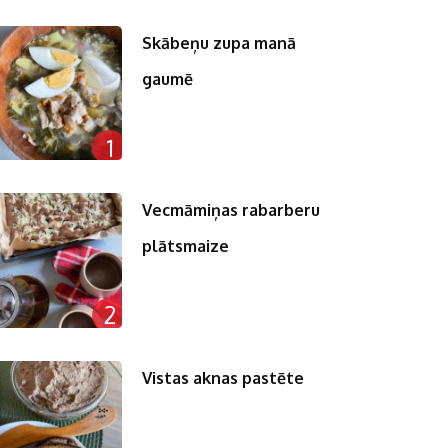
Skābeņu zupa manā
gaumē
n
1
pp
st
Vecmāmiņas rabarberu
plātsmaize
2
Vistas aknas pastēte