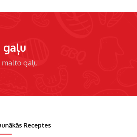
o gaļu
ra malto gaļu
aunākās Receptes