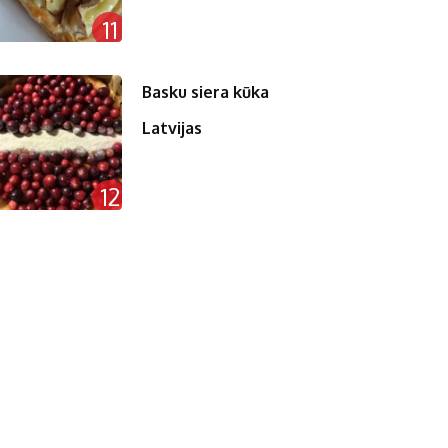
11
Basku siera kūka
Latvijas
12