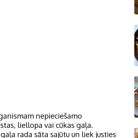
 organismam nepieciešamo
tas, liellopa vai cūkas gaļa.
aļa rada sāta sajūtu un liek justies