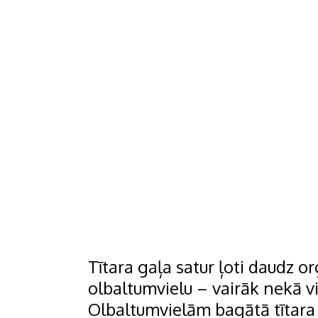
Tītara gaļa satur ļoti daudz
olbaltumvielu – vairāk nekā vis
Olbaltumvielām bagātā tītara g