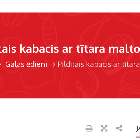
tais kabacis ar tītara malt
Gaļas ēdieni
Pildītais kabacis ar tīta
J