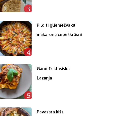
3
Pildīti gliemežvāku
makaronu cepeškrāsnī
4
Gandrīz klasiska
Lazanja
5
Pavasara kišs