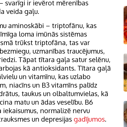
 svarīgi ir ievērot mērenības
da veida gaļu.
amu aminoskābi – triptofānu, kas
ozīmīga loma imūnās sistēmas
ismā trūkst triptofāna, tas var
u, bezmiegu, uzmanības traucējumus,
iedzi. Tāpat tītara gaļa satur selēnu,
arbojas kā antioksidants. Tītara gaļā
ālvielu un vitamīnu, kas uzlabo
m, niacīns un B3 vitamīns palīdz
rātus, taukus un olbaltumvielas, kā
eicina matu un ādas veselību. B6
a iekaisumus, normalizē nervu
, trauksmes un depresijas
gadījumos
.