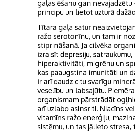
gaļas ēšanu gan nevajadzētu –
principu un lietot uzturā dažā
Tītara gaļa satur neaizvietoj
ražo serotonīnu, un tam ir n
stiprināšanā. Ja cilvēka organ
izraisīt depresiju, satraukum
hiperaktivitāti, migrēnu un spr
kas paaugstina imunitāti un d
ir arī daudz citu svarīgu miner
veselību un labsajūtu. Piemēra
organismam pārstrādāt ogļhid
arī uzlabo asinsriti. Niacīns v
vitamīns ražo enerģiju, mazin
sistēmu, un tas jālieto stresa