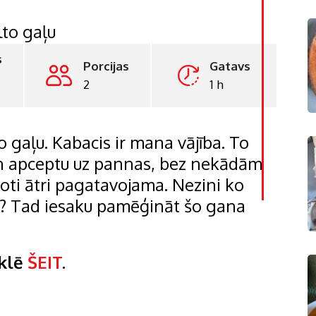
s
Porcijas
Gatavs
LinkedI
2
1 h
Whatsa
o gaļu. Kabacis ir mana vājība. To
Pintere
 un apceptu uz pannas, bez nekādām
Print
ļoti ātri pagatavojama. Nezini ko
s? Tad iesaku pamēģināt šo gana
eklē
ŠEIT
.