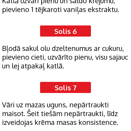
Katlā uzvāri pienu un saldo krējumu,
pievieno 1 tējkaroti vaniļas ekstraktu.
Solis 6
Bļodā sakul olu dzeltenumus ar cukuru,
pievieno cieti, uzvārīto pienu, visu sajauc
un lej atpakaļ katlā.
Solis 7
Vāri uz mazas uguns, nepārtraukti
maisot. Šeit tiešām nepārtraukti, līdz
izveidojas krēma masas konsistence.