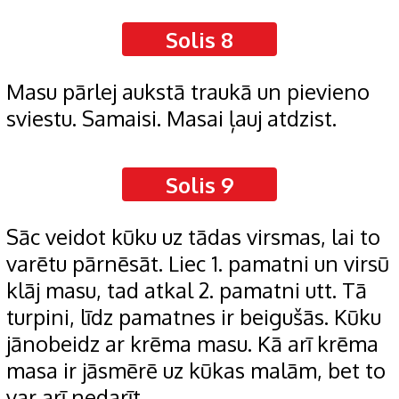
Solis 8
Masu pārlej aukstā traukā un pievieno
sviestu. Samaisi. Masai ļauj atdzist.
Solis 9
Sāc veidot kūku uz tādas virsmas, lai to
varētu pārnēsāt. Liec 1. pamatni un virsū
klāj masu, tad atkal 2. pamatni utt. Tā
turpini, līdz pamatnes ir beigušās. Kūku
jānobeidz ar krēma masu. Kā arī krēma
masa ir jāsmērē uz kūkas malām, bet to
var arī nedarīt.