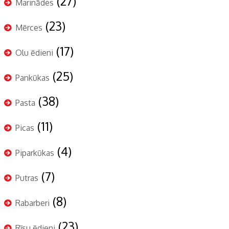
(27)
Marinādes
(23)
Mērces
(17)
Olu ēdieni
(25)
Pankūkas
(38)
Pasta
(11)
Picas
(4)
Piparkūkas
(7)
Putras
(8)
Rabarberi
(23)
Rīsu ēdieni