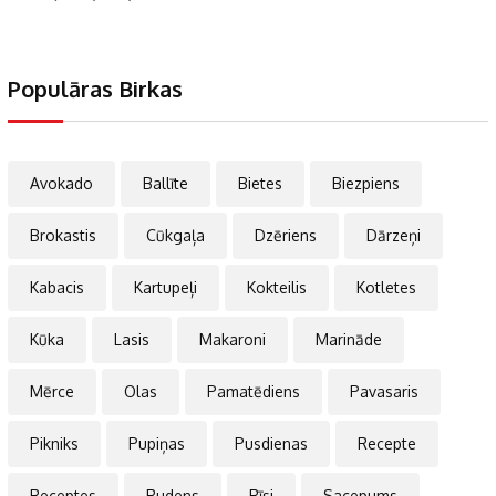
Populāras Birkas
Avokado
Ballīte
Bietes
Biezpiens
Brokastis
Cūkgaļa
Dzēriens
Dārzeņi
Kabacis
Kartupeļi
Kokteilis
Kotletes
Kūka
Lasis
Makaroni
Marināde
Mērce
Olas
Pamatēdiens
Pavasaris
Pikniks
Pupiņas
Pusdienas
Recepte
Receptes
Rudens
Rīsi
Sacepums