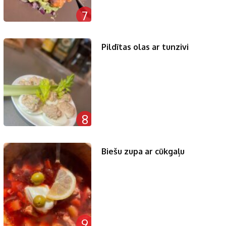
7
Pildītas olas ar tunzivi
8
Biešu zupa ar cūkgaļu
9