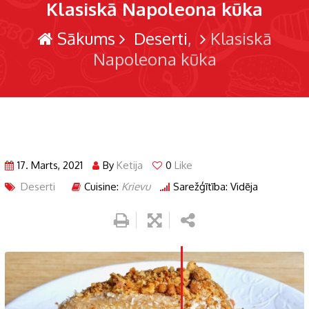
Klasiskā Napoleona kūka
Sākums
Deserti
Klasiskā
Napoleona kūka
17. Marts, 2021
By
Ketija
0
Like
Deserti
Cuisine:
Krievu
Sarežģītība: Vidēja