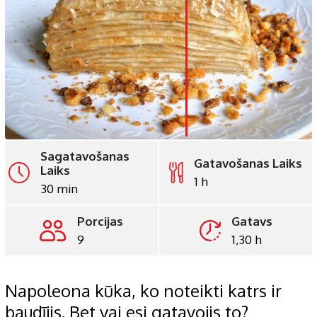
LinkedIn
Whatsapp
Pinterest
Print
Sagatavošanas
Gatavošanas Laiks
Laiks
1 h
30 min
Porcijas
Gatavs
9
1,30 h
Napoleona kūka, ko noteikti katrs ir
baudījis. Bet vai esi gatavojis to?