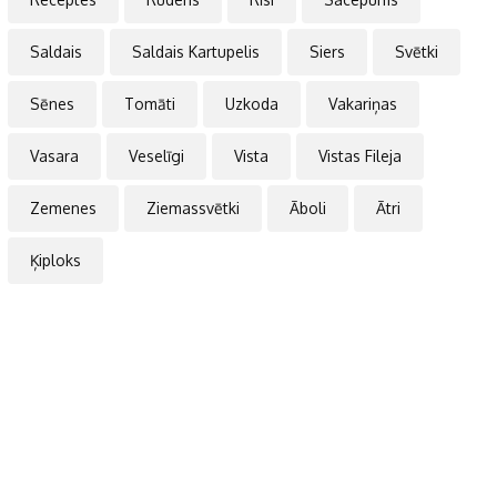
Saldais
Saldais Kartupelis
Siers
Svētki
Sēnes
Tomāti
Uzkoda
Vakariņas
Vasara
Veselīgi
Vista
Vistas Fileja
Zemenes
Ziemassvētki
Āboli
Ātri
Ķiploks