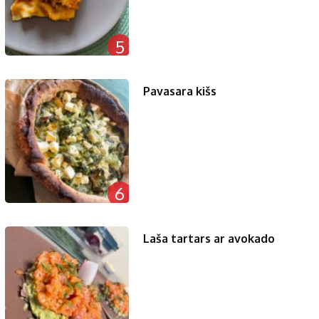
5
Pavasara kišs
6
Laša tartars ar avokado