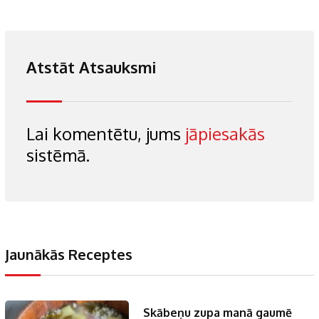
Atstāt Atsauksmi
Lai komentētu, jums
jāpiesakās
sistēmā.
Jaunākās Receptes
Skābeņu zupa manā gaumē