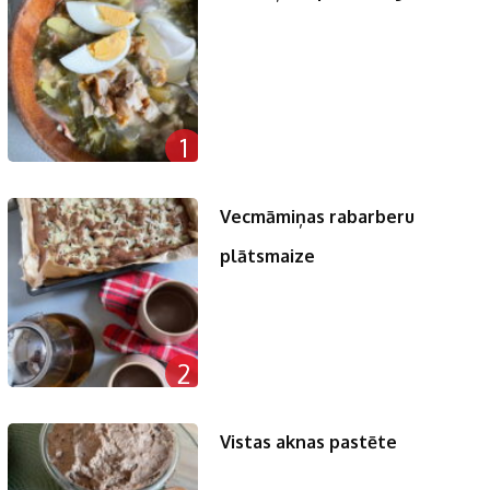
1
Vecmāmiņas rabarberu
plātsmaize
2
Vistas aknas pastēte