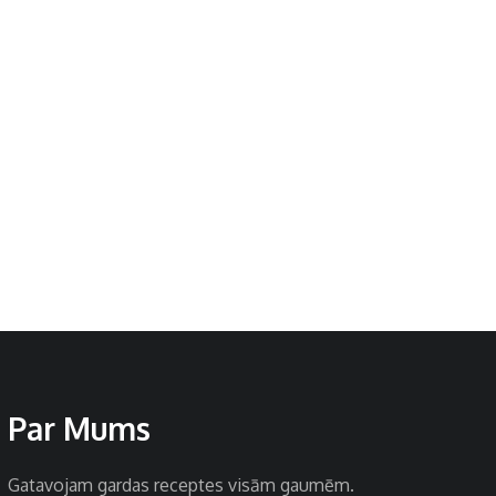
Par Mums
Gatavojam gardas receptes visām gaumēm.