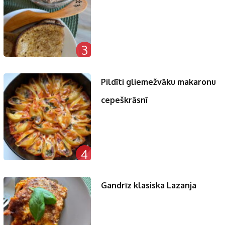
3
Pildīti gliemežvāku makaronu
cepeškrāsnī
4
Gandrīz klasiska Lazanja