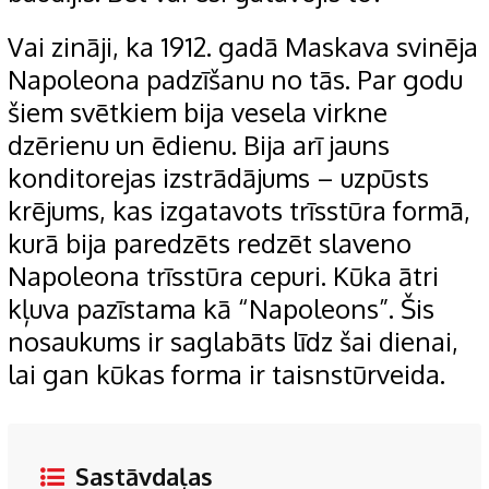
Vai zināji, ka 1912. gadā Maskava svinēja
Napoleona padzīšanu no tās. Par godu
šiem svētkiem bija vesela virkne
dzērienu un ēdienu. Bija arī jauns
konditorejas izstrādājums – uzpūsts
krējums, kas izgatavots trīsstūra formā,
kurā bija paredzēts redzēt slaveno
Napoleona trīsstūra cepuri. Kūka ātri
kļuva pazīstama kā “Napoleons”. Šis
nosaukums ir saglabāts līdz šai dienai,
lai gan kūkas forma ir taisnstūrveida.
Sastāvdaļas