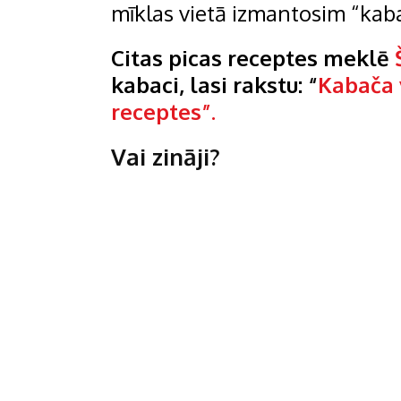
mīklas vietā izmantosim “kaba
Citas picas receptes meklē
kabaci, lasi rakstu: “
Kabača v
receptes”.
Vai zināji?