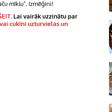
ču mīklu”. Izmēģini!
ŠEIT
. Lai vairāk uzzinātu par
ai cukīni uzturvielas un