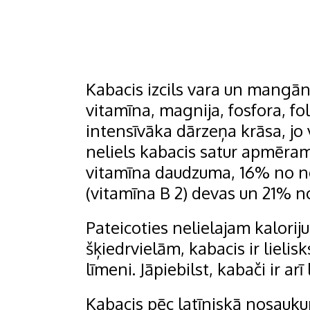
Kabacis izcils vara un mangāna
vitamīna, magnija, fosfora, fo
intensīvāka dārzeņa krāsa, jo 
neliels kabacis satur apmēra
vitamīna daudzuma, 16% no ne
(vitamīna B 2) devas un 21% n
Pateicoties nelielajam kalor
šķiedrvielām, kabacis ir lielisk
līmeni. Jāpiebilst, kabači ir ar
Kabacis pēc latīniskā nosaukum