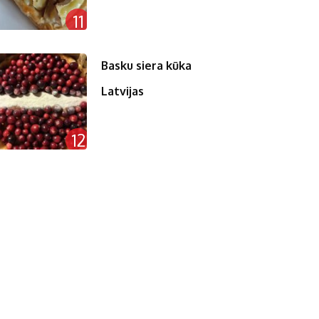
11
Basku siera kūka
Latvijas
12