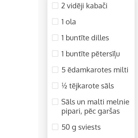
2 vidēji kabači
1 ola
1 buntīte dilles
1 buntīte pētersīļu
5 ēdamkarotes milti
½ tējkarote sāls
Sāls un malti melnie
pipari, pēc garšas
50 g sviests