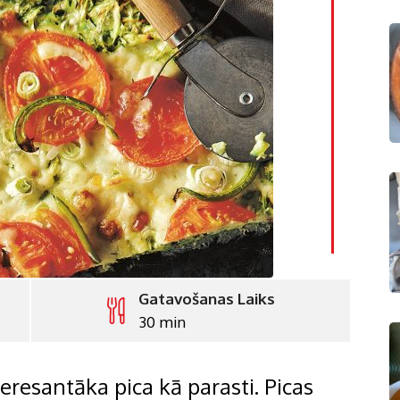
LinkedI
Whatsa
Pintere
Print
Gatavošanas Laiks
30 min
eresantāka pica kā parasti. Picas