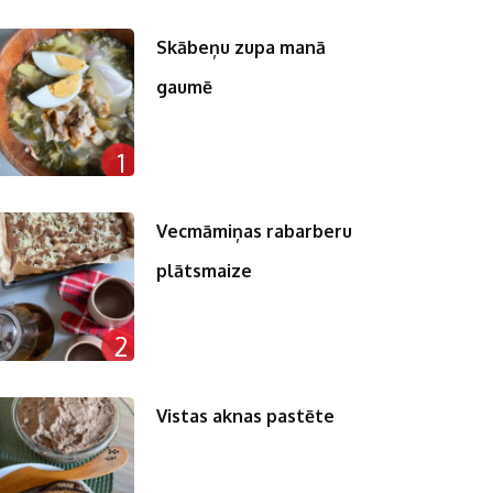
Skābeņu zupa manā
gaumē
n
1
pp
st
Vecmāmiņas rabarberu
plātsmaize
2
Vistas aknas pastēte