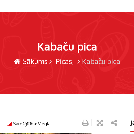
Kabaču pica
Sākums
Picas
Kabaču pica
J
s
Sarežģītība: Viegla