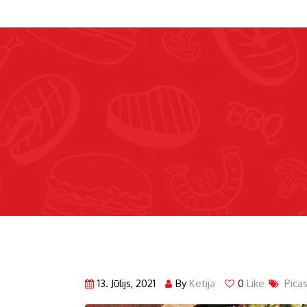
13. Jūlijs, 2021
By
Ketija
0
Like
Pica