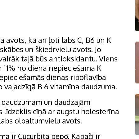
 avots, kā arī ļoti labs C, B6 un K
lskābes un šķiedrvielu avots. Jo
vairāk tajā būs antioksidantu. Viens
m 11% no dienā nepieciešamā K
pieciešamās dienas riboflavība
o vajadzīgā B 6 vitamīna daudzuma.
iju daudzumam un daudzajām
s līdzeklis cīņā ar augstu holesterīna
ī labs olbaltumvielu avots.
a ir Cucurbita pepo. Kabači ir