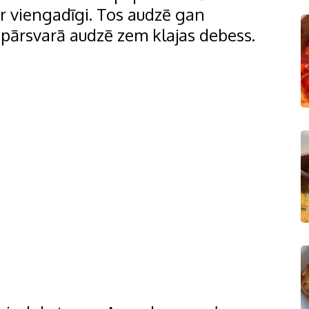
 ir viengadīgi. Tos audzē gan
t pārsvarā audzē zem klajas debess.