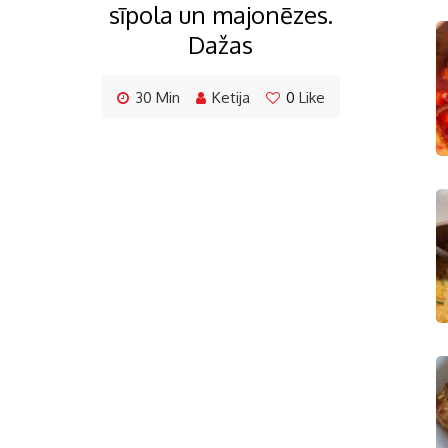
sīpola un majonēzes.
Dažas
30 Min
Ketija
0
Like