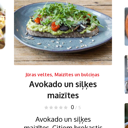
Jūras veltes
,
Maizītes un bulciņas
Avokado un siļķes
maizītes
0
/ 5
Avokado un siļķes
maizītes. Citiem brokastis