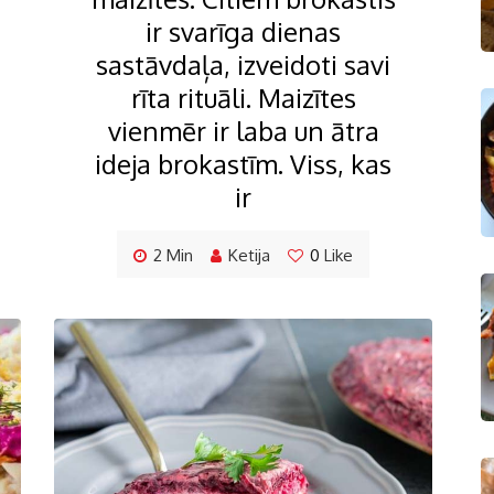
ir svarīga dienas
sastāvdaļa, izveidoti savi
rīta rituāli. Maizītes
vienmēr ir laba un ātra
ideja brokastīm. Viss, kas
ir
2 Min
Ketija
0
Like