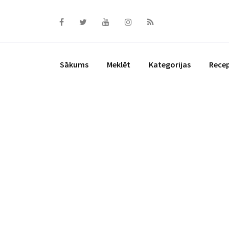
Skip
to
content
Sākums
Meklēt
Kategorijas
Rece