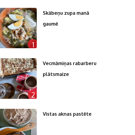
Skābeņu zupa manā
gaumē
1
Vecmāmiņas rabarberu
plātsmaize
2
Vistas aknas pastēte