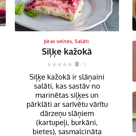
Jūras veltes
,
Salāti
Siļķe kažokā
0
/ 5
Siļķe kažokā ir slāņaini
salāti, kas sastāv no
marinētas siļķes un
pārklāti ar sarīvētu vārītu
dārzeņu slāņiem
(kartupeļi, burkāni,
bietes), sasmalcināta