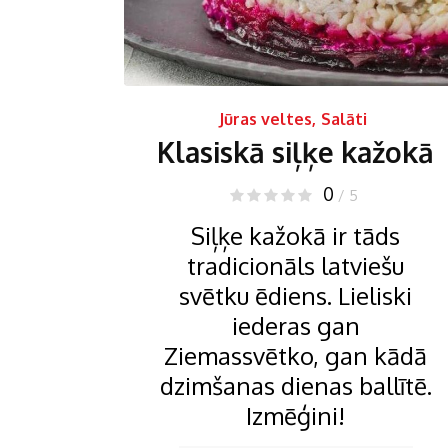
Jūras veltes
,
Salāti
Klasiskā siļķe kažokā
0
/ 5
Siļķe kažokā ir tāds
tradicionāls latviešu
svētku ēdiens. Lieliski
iederas gan
Ziemassvētko, gan kādā
dzimšanas dienas ballītē.
Izmēģini!