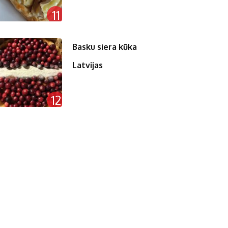
11
Basku siera kūka
Latvijas
12