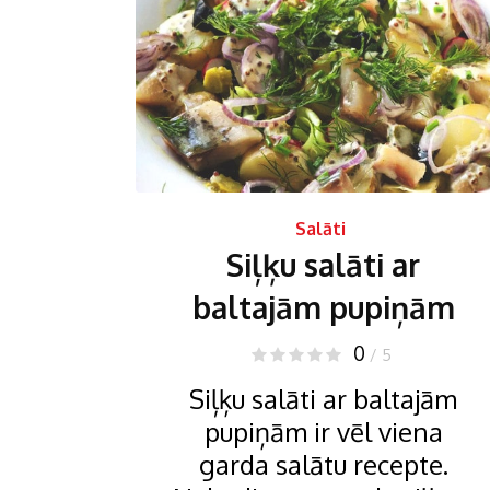
Salāti
Siļķu salāti ar
baltajām pupiņām
0
/ 5
Siļķu salāti ar baltajām
pupiņām ir vēl viena
garda salātu recepte.