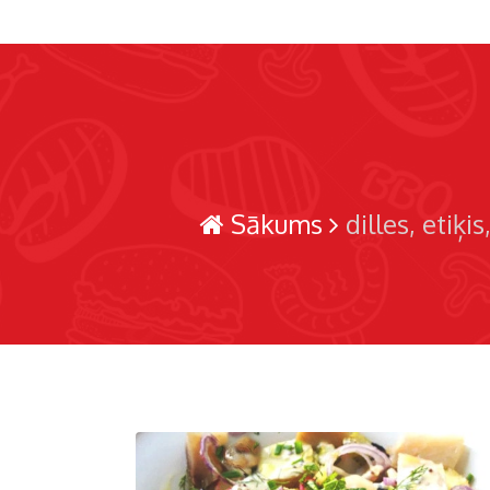
Sākums
dilles
etiķis