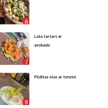
6
Laša tartars ar
avokado
7
Pildītas olas ar tunzivi
8