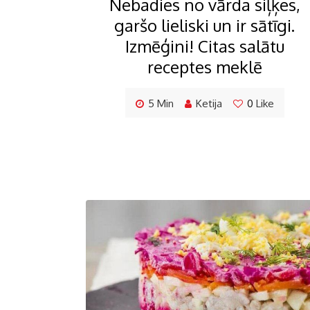
Nebadies no vārda siļķes,
garšo lieliski un ir sātīgi.
Izmēģini! Citas salātu
receptes meklē
5 Min
Ketija
0
Like