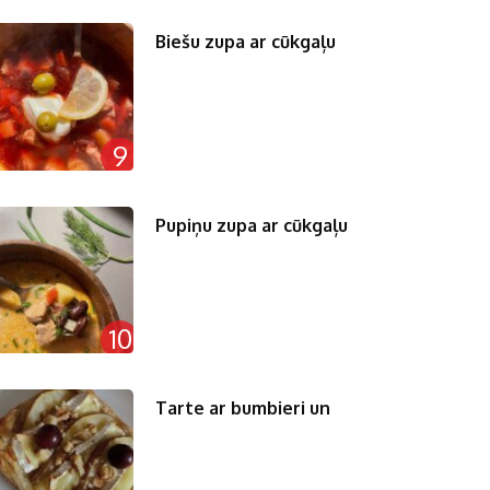
Biešu zupa ar cūkgaļu
9
Pupiņu zupa ar cūkgaļu
10
Tarte ar bumbieri un