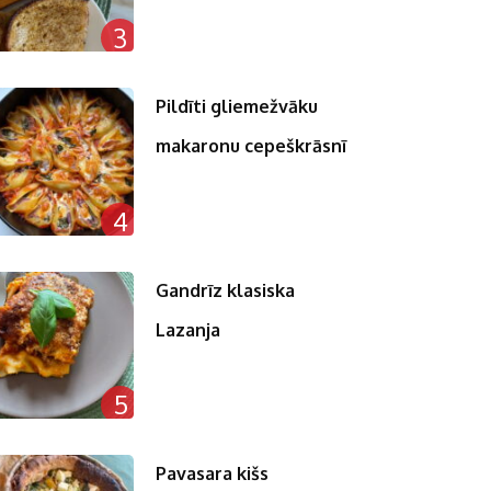
3
Pildīti gliemežvāku
makaronu cepeškrāsnī
4
Gandrīz klasiska
Lazanja
5
Pavasara kišs