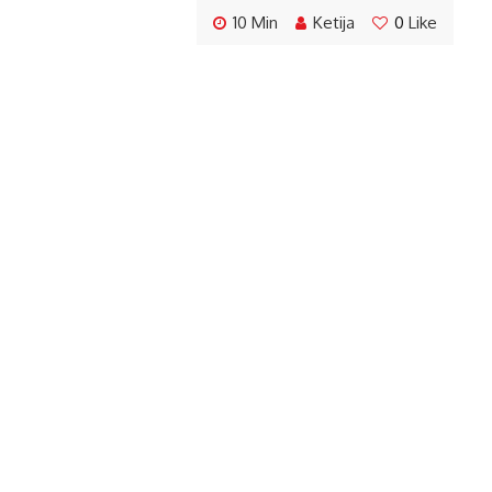
10 Min
Ketija
0
Like