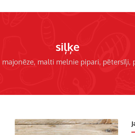
siļķe
majonēze
malti melnie pipari
pētersīļi
J