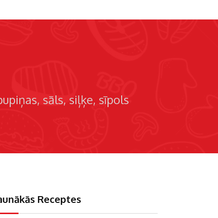
pupiņas
sāls
siļķe
sīpols
aunākās Receptes