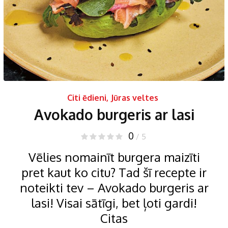
Citi ēdieni
,
Jūras veltes
Avokado burgeris ar lasi
0
/ 5
Vēlies nomainīt burgera maizīti
pret kaut ko citu? Tad šī recepte ir
noteikti tev – Avokado burgeris ar
lasi! Visai sātīgi, bet ļoti gardi!
Citas