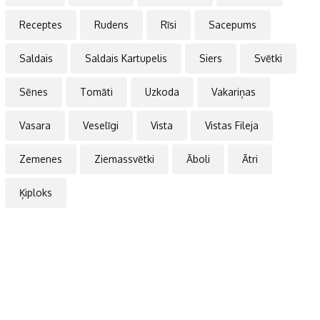
Receptes
Rudens
Rīsi
Sacepums
Saldais
Saldais Kartupelis
Siers
Svētki
Sēnes
Tomāti
Uzkoda
Vakariņas
Vasara
Veselīgi
Vista
Vistas Fileja
Zemenes
Ziemassvētki
Āboli
Ātri
Ķiploks