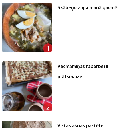
Skābeņu zupa manā gaumē
1
Vecmāmiņas rabarberu
plātsmaize
2
Vistas aknas pastēte