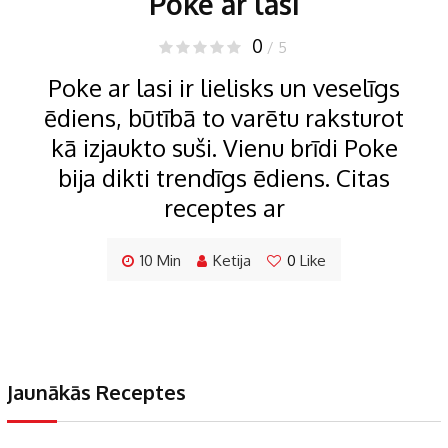
Poke ar lasi
0
/ 5
Poke ar lasi ir lielisks un veselīgs
ēdiens, būtībā to varētu raksturot
kā izjaukto suši. Vienu brīdi Poke
bija dikti trendīgs ēdiens. Citas
receptes ar
10 Min
Ketija
0
Like
Jaunākās Receptes