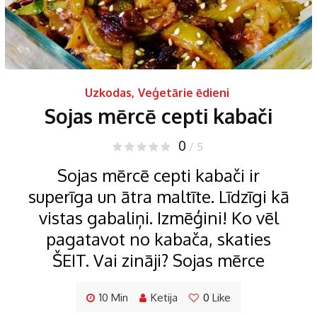
Uzkodas
,
Veģetārie ēdieni
Sojas mērcē cepti kabači
0
/ 5
Sojas mērcē cepti kabači ir
superīga un ātra maltīte. Līdzīgi kā
vistas gabaliņi. Izmēģini! Ko vēl
pagatavot no kabača, skaties
ŠEIT. Vai zināji? Sojas mērce
10 Min
Ketija
0
Like