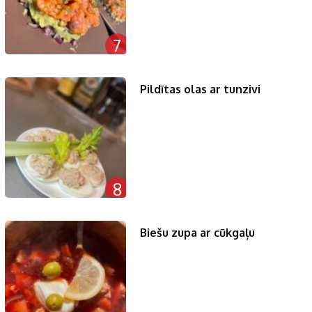
7
Pildītas olas ar tunzivi
8
Biešu zupa ar cūkgaļu