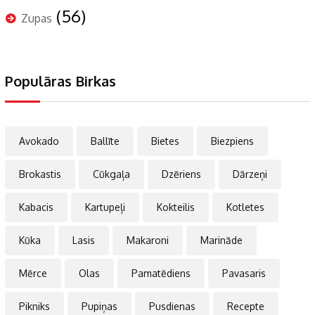
(56)
Zupas
Populāras Birkas
Avokado
Ballīte
Bietes
Biezpiens
Brokastis
Cūkgaļa
Dzēriens
Dārzeņi
Kabacis
Kartupeļi
Kokteilis
Kotletes
Kūka
Lasis
Makaroni
Marināde
Mērce
Olas
Pamatēdiens
Pavasaris
Pikniks
Pupiņas
Pusdienas
Recepte