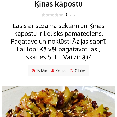
Ķīnas kāpostu
0
/ 5
Lasis ar sezama sēklām un Ķīnas
kāpostu ir lielisks pamatēdiens.
Pagatavo un nokļūsti Āzijas sapnī.
Lai top! Kā vēl pagatavot lasi,
skaties ŠEIT Vai zināji?
15 Min
Ketija
0
Like