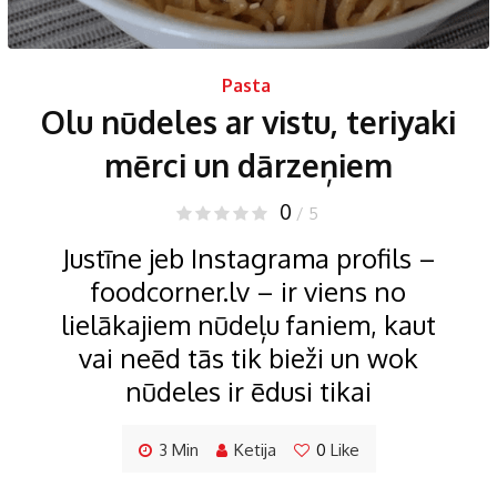
Pasta
Olu nūdeles ar vistu, teriyaki
mērci un dārzeņiem
0
/ 5
Justīne jeb Instagrama profils –
foodcorner.lv – ir viens no
lielākajiem nūdeļu faniem, kaut
vai neēd tās tik bieži un wok
nūdeles ir ēdusi tikai
3 Min
Ketija
0
Like