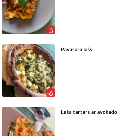
5
Pavasara kišs
6
Laša tartars ar avokado