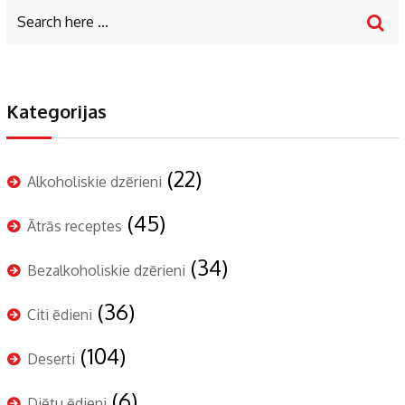
Kategorijas
(22)
Alkoholiskie dzērieni
(45)
Ātrās receptes
(34)
Bezalkoholiskie dzērieni
(36)
Citi ēdieni
(104)
Deserti
(6)
Diētu ēdieni