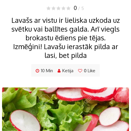
0
/ 5
Lavašs ar vistu ir lieliska uzkoda uz
svētku vai ballītes galda. Arī viegls
brokastu ēdiens pie tējas.
Izmēģini! Lavašu ierastāk pilda ar
lasi, bet pilda
10 Min
Ketija
0
Like