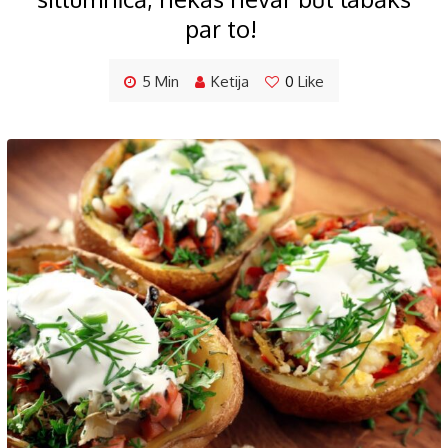
par to!
5 Min
Ketija
0
Like