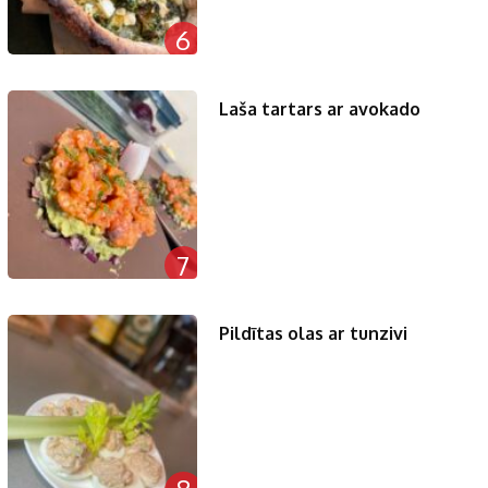
6
Laša tartars ar avokado
7
Pildītas olas ar tunzivi