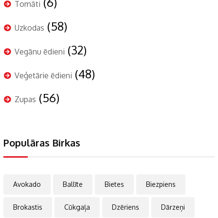
(6)
Tomāti
(58)
Uzkodas
(32)
Vegānu ēdieni
(48)
Veģetārie ēdieni
(56)
Zupas
Populāras Birkas
Avokado
Ballīte
Bietes
Biezpiens
Brokastis
Cūkgaļa
Dzēriens
Dārzeņi