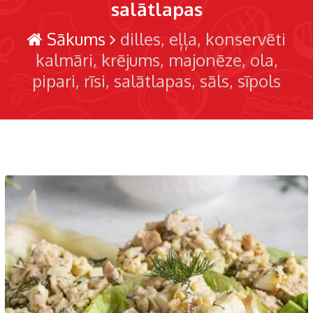
salātlapas
Sākums
dilles
eļļa
konservēti
kalmāri
krējums
majonēze
ola
pipari
rīsi
salātlapas
sāls
sīpols