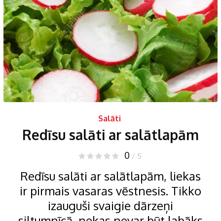
Salāti
Redīsu salāti ar salātlapām
0
/ 5
Redīsu salāti ar salātlapām, liekas
ir pirmais vasaras vēstnesis. Tikko
izauguši svaigie dārzeņi
siltumnīcā, nekas nevar būt labāks