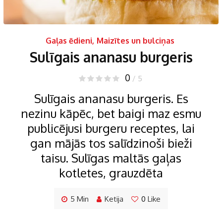
Gaļas ēdieni
,
Maizītes un bulciņas
Sulīgais ananasu burgeris
0
/ 5
Sulīgais ananasu burgeris. Es
nezinu kāpēc, bet baigi maz esmu
publicējusi burgeru receptes, lai
gan mājās tos salīdzinoši bieži
taisu. Sulīgas maltās gaļas
kotletes, grauzdēta
5 Min
Ketija
0
Like