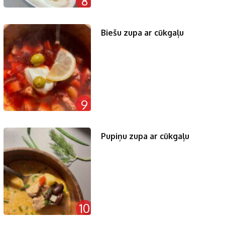
8
Biešu zupa ar cūkgaļu
9
Pupiņu zupa ar cūkgaļu
10