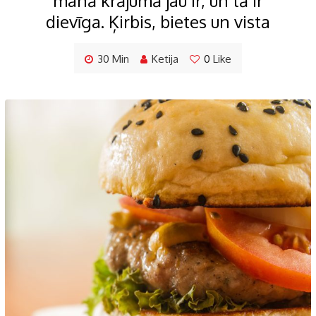
manā krājumā jau ir, un tā ir
dievīga. Ķirbis, bietes un vista
30 Min
Ketija
0
Like