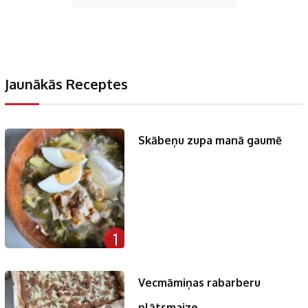
Jaunākās Receptes
Skābeņu zupa manā gaumē
1
Vecmāmiņas rabarberu
plātsmaize