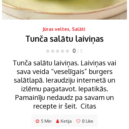
Jūras veltes
,
Salāti
Tunča salātu laiviņas
0
/ 5
Tunča salātu laiviņas. Laiviņas vai
sava veida “veselīgais” burgers
salātlapā. Ieraudziju internetā un
izlēmu pagatavot. Iepatikās.
Pamainīju nedaudz pa savam un
recepte ir šeit. Citas
5 Min
Ketija
0
Like