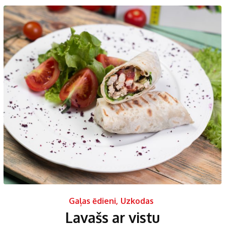
Gaļas ēdieni
,
Uzkodas
Lavašs ar vistu