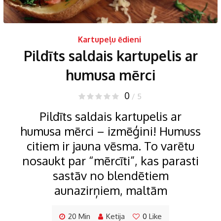
Kartupeļu ēdieni
Pildīts saldais kartupelis ar
humusa mērci
0
/ 5
Pildīts saldais kartupelis ar
humusa mērci – izmēģini! Humuss
citiem ir jauna vēsma. To varētu
nosaukt par “mērcīti”, kas parasti
sastāv no blendētiem
aunazirņiem, maltām
20 Min
Ketija
0
Like