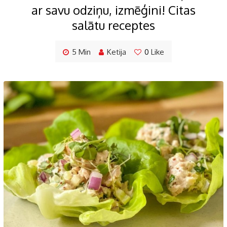
ar savu odziņu, izmēģini! Citas
salātu receptes
5 Min
Ketija
0
Like