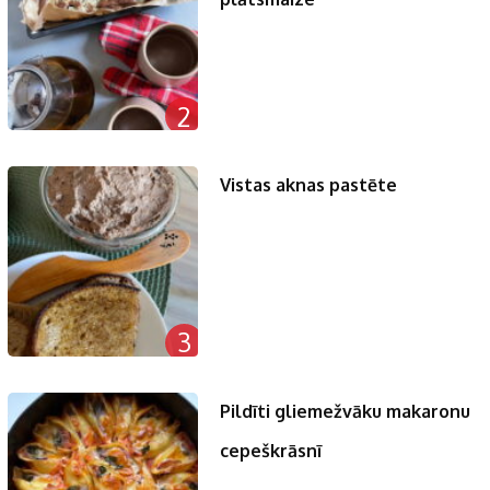
2
Vistas aknas pastēte
3
Pildīti gliemežvāku makaronu
cepeškrāsnī