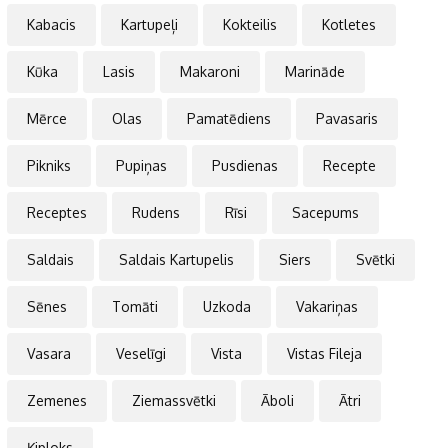
Kabacis
Kartupeļi
Kokteilis
Kotletes
Kūka
Lasis
Makaroni
Marināde
Mērce
Olas
Pamatēdiens
Pavasaris
Pikniks
Pupiņas
Pusdienas
Recepte
Receptes
Rudens
Rīsi
Sacepums
Saldais
Saldais Kartupelis
Siers
Svētki
Sēnes
Tomāti
Uzkoda
Vakariņas
Vasara
Veselīgi
Vista
Vistas Fileja
Zemenes
Ziemassvētki
Āboli
Ātri
Ķiploks