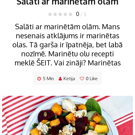
Salāti ar marinētām olām
0
/ 5
Salāti ar marinētām olām. Mans
nesenais atklājums ir marinētas
olas. Tā garša ir īpatnēja, bet labā
nozīmē. Marinētu olu recepti
meklē ŠEIT. Vai zināji? Marinētas
5 Min
Ketija
0
Like