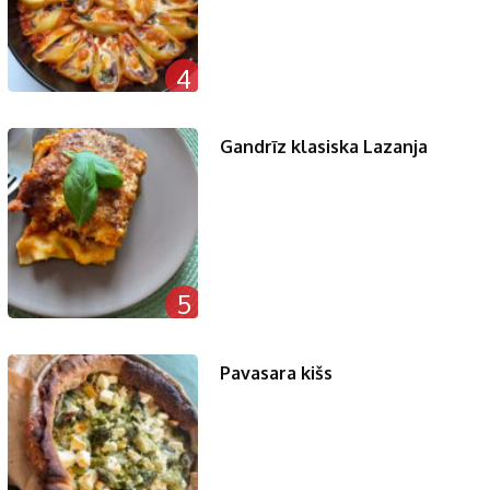
4
Gandrīz klasiska Lazanja
5
Pavasara kišs