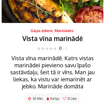
Gaļas ēdieni
,
Marinādes
Vista vīna marinādē
0
/ 5
Vista vīna marinādē. Katrs vistas
marinādei pievieno savu īpašo
sastāvdaļu, šeit tā ir vīns. Man jau
liekas, ka vistu var iemarinēt ar
jebko. Marināde domāta
30 Min
Ketija
0
Like