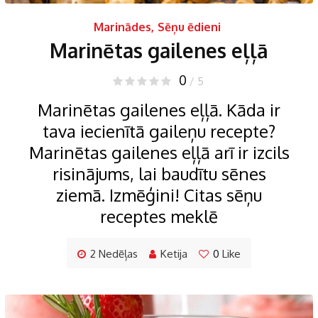
Marinādes
,
Sēņu ēdieni
Marinētas gailenes eļļā
0
/ 5
Marinētas gailenes eļļā. Kāda ir
tava iecienītā gaileņu recepte?
Marinētas gailenes eļļā arī ir izcils
risinājums, lai baudītu sēnes
ziemā. Izmēģini! Citas sēņu
receptes meklē
2 Nedēļas
Ketija
0
Like