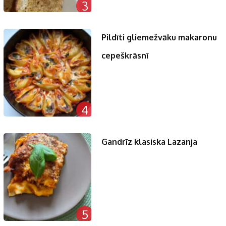
3
Pildīti gliemežvāku makaronu
cepeškrāsnī
4
Gandrīz klasiska Lazanja
5