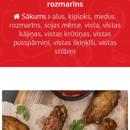
rozmarīns
Sākums
alus
ķiploks
medus
rozmarīns
sojas mērce
vista
vistas
kājiņas
vistas krūtiņas
vistas
pusspārniņi
vistas šķiņķīši
vistas
stilbiņi