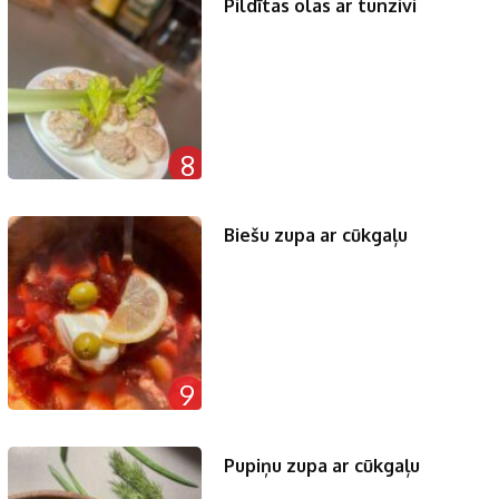
Pildītas olas ar tunzivi
8
Biešu zupa ar cūkgaļu
9
Pupiņu zupa ar cūkgaļu