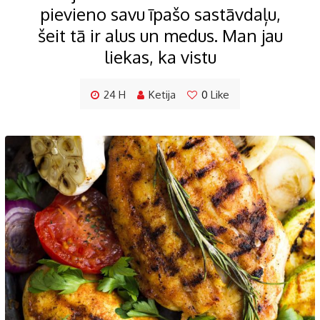
pievieno savu īpašo sastāvdaļu,
šeit tā ir alus un medus. Man jau
liekas, ka vistu
24 H
Ketija
0
Like