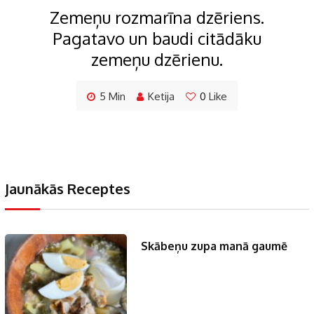
Zemeņu rozmarīna dzēriens.
Pagatavo un baudi citādāku
zemeņu dzērienu.
5 Min
Ketija
0
Like
Jaunākās Receptes
Skābeņu zupa manā gaumē