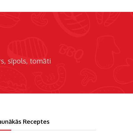
rs
sīpols
tomāti
aunākās Receptes