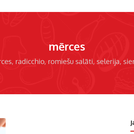
mērces
ces
radicchio
romiešu salāti
selerija
sie
J