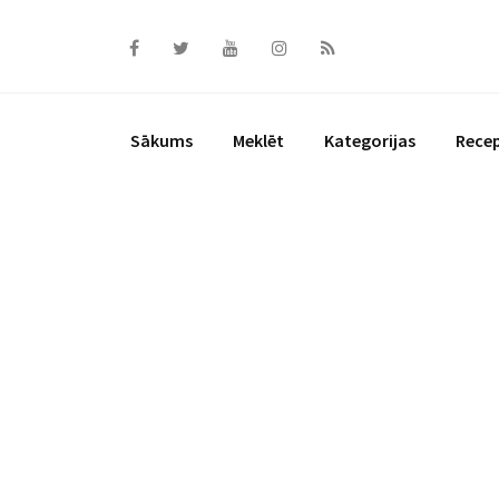
Skip
to
content
Sākums
Meklēt
Kategorijas
Rece