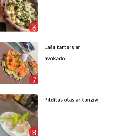
6
Laša tartars ar
avokado
7
Pildītas olas ar tunzivi
8