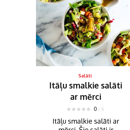
Salāti
Itāļu smalkie salāti
ar mērci
0
/ 5
Itāļu smalkie salāti ar
mērci. Šie salāti ir