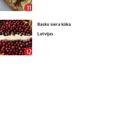
11
Basku siera kūka
Latvijas
12