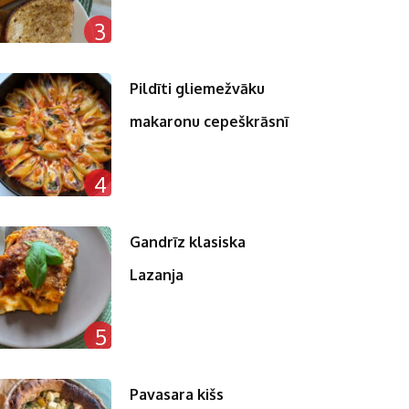
3
Pildīti gliemežvāku
makaronu cepeškrāsnī
4
Gandrīz klasiska
Lazanja
5
Pavasara kišs