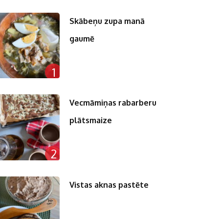
Skābeņu zupa manā
gaumē
1
Vecmāmiņas rabarberu
plātsmaize
2
Vistas aknas pastēte