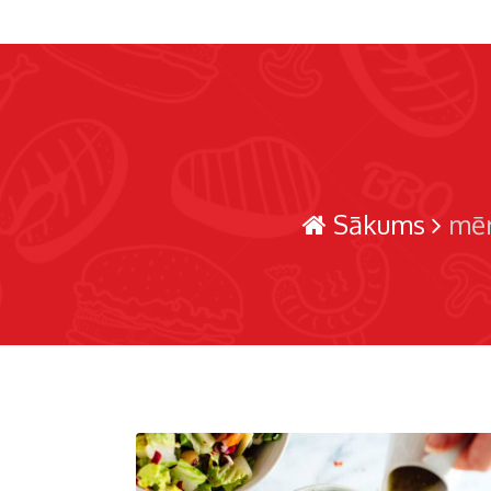
Sākums
mēr