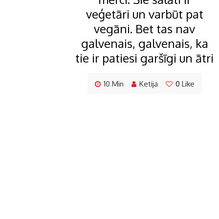
veģetāri un varbūt pat
vegāni. Bet tas nav
galvenais, galvenais, ka
tie ir patiesi garšīgi un ātri
10 Min
Ketija
0
Like