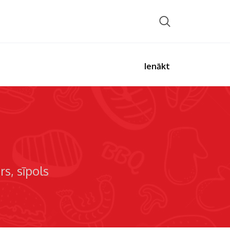
Ienākt
ers
sīpols