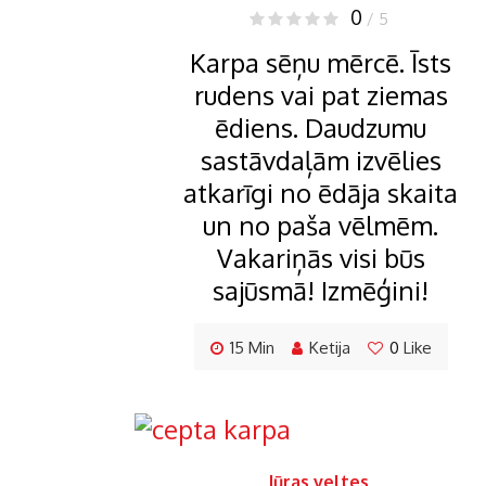
0
/ 5
Karpa sēņu mērcē. Īsts
rudens vai pat ziemas
ēdiens. Daudzumu
sastāvdaļām izvēlies
atkarīgi no ēdāja skaita
un no paša vēlmēm.
Vakariņās visi būs
sajūsmā! Izmēģini!
15 Min
Ketija
0
Like
Jūras veltes