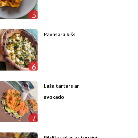
5
Pavasara kišs
6
Laša tartars ar
avokado
7
Pildītas olas ar tunzivi