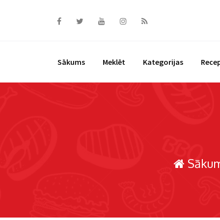
Skip
to
content
Sākums
Meklēt
Kategorijas
Rece
Sāku