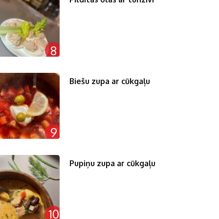
8
Biešu zupa ar cūkgaļu
9
Pupiņu zupa ar cūkgaļu
10