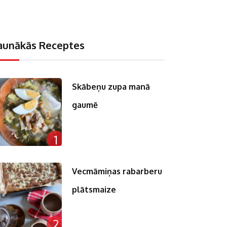
aunākās Receptes
Skābeņu zupa manā
gaumē
1
Vecmāmiņas rabarberu
plātsmaize
2