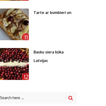
Tarte ar bumbieri un
11
Basku siera kūka
Latvijas
12