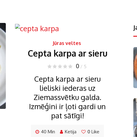
J
Jūras veltes
Cepta karpa ar sieru
0
/ 5
Cepta karpa ar sieru
lieliski iederas uz
Ziemassvētku galda.
Izmēģini ir ļoti gardi un
pat sātīgi!
40 Min
Ketija
0
Like