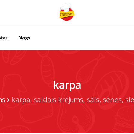
ptes
Blogs
karpa
ms
karpa
saldais krējums
sāls
sēnes
si