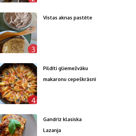
Vistas aknas pastēte
3
Pildīti gliemežvāku
makaronu cepeškrāsnī
4
Gandrīz klasiska
Lazanja