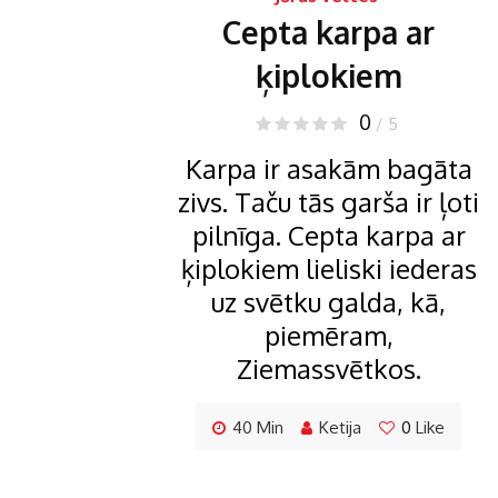
Cepta karpa ar
ķiplokiem
0
/ 5
Karpa ir asakām bagāta
zivs. Taču tās garša ir ļoti
pilnīga. Cepta karpa ar
ķiplokiem lieliski iederas
uz svētku galda, kā,
piemēram,
Ziemassvētkos.
40 Min
Ketija
0
Like