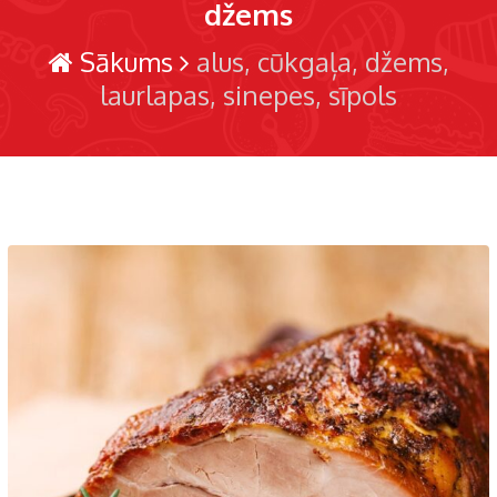
džems
Sākums
alus
cūkgaļa
džems
laurlapas
sinepes
sīpols