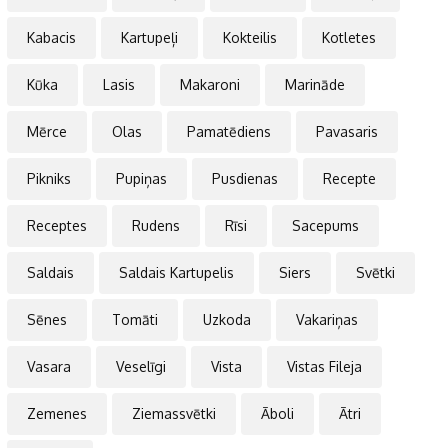
Kabacis
Kartupeļi
Kokteilis
Kotletes
Kūka
Lasis
Makaroni
Marināde
Mērce
Olas
Pamatēdiens
Pavasaris
Pikniks
Pupiņas
Pusdienas
Recepte
Receptes
Rudens
Rīsi
Sacepums
Saldais
Saldais Kartupelis
Siers
Svētki
Sēnes
Tomāti
Uzkoda
Vakariņas
Vasara
Veselīgi
Vista
Vistas Fileja
Zemenes
Ziemassvētki
Āboli
Ātri