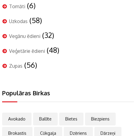
(6)
Tomāti
(58)
Uzkodas
(32)
Vegānu ēdieni
(48)
Veģetārie ēdieni
(56)
Zupas
Populāras Birkas
Avokado
Ballīte
Bietes
Biezpiens
Brokastis
Cūkgaļa
Dzēriens
Dārzeņi