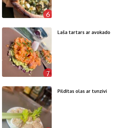
6
Laša tartars ar avokado
7
Pildītas olas ar tunzivi