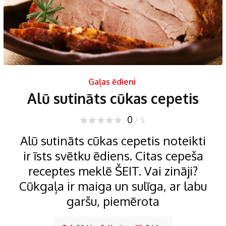
Gaļas ēdieni
Alū sutināts cūkas cepetis
0
/ 5
Alū sutināts cūkas cepetis noteikti
ir īsts svētku ēdiens. Citas cepeša
receptes meklē ŠEIT. Vai zināji?
Cūkgaļa ir maiga un sulīga, ar labu
garšu, piemērota