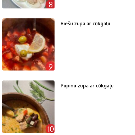
8
Biešu zupa ar cūkgaļu
9
Pupiņu zupa ar cūkgaļu
10