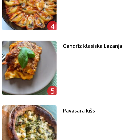
4
Gandrīz klasiska Lazanja
5
Pavasara kišs