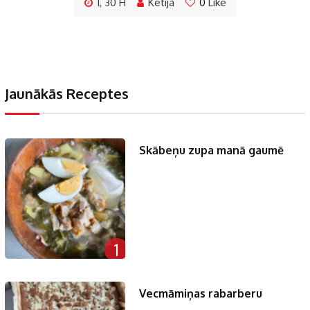
1, 30 H
Ketija
0
Like
Jaunākās Receptes
Skābeņu zupa manā gaumē
1
Vecmāmiņas rabarberu