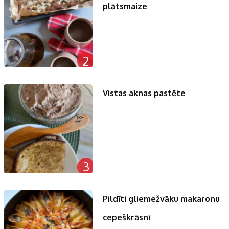
plātsmaize
2
Vistas aknas pastēte
3
Pildīti gliemežvāku makaronu
cepeškrāsnī