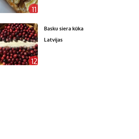
11
Basku siera kūka
Latvijas
12