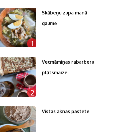
Skābeņu zupa manā
gaumē
1
Vecmāmiņas rabarberu
plātsmaize
2
Vistas aknas pastēte