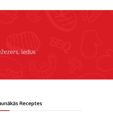
ežezers
ledus
aunākās Receptes