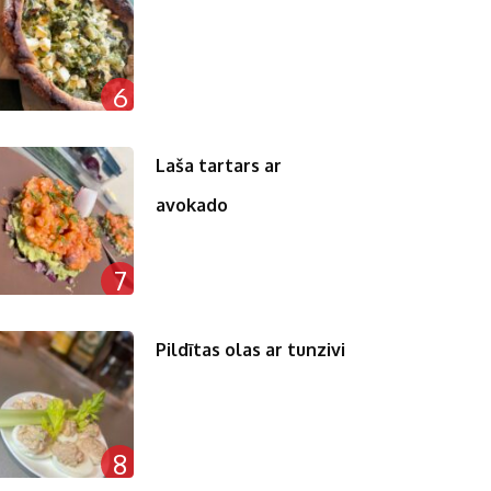
6
Laša tartars ar
avokado
7
Pildītas olas ar tunzivi
8