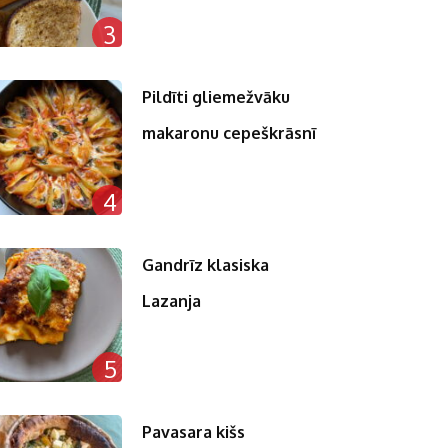
3
Pildīti gliemežvāku
makaronu cepeškrāsnī
4
Gandrīz klasiska
Lazanja
5
Pavasara kišs