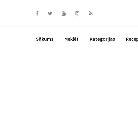
Skip
to
content
Sākums
Meklēt
Kategorijas
Rece