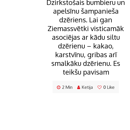
Dzirkstošais bumbieru un
apelsīnu šampanieša
dzēriens. Lai gan
Ziemassvētki visticamāk
asociējas ar kādu siltu
dzērienu – kakao,
karstvīnu, gribas arī
smalkāku dzērienu. Es
teikšu pavisam
2 Min
Ketija
0
Like