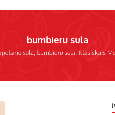
bumbieru sula
apelsīnu sula
bumbieru sula
Klasiskais M
J