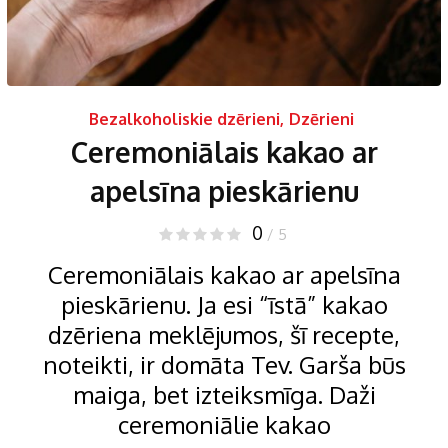
Bezalkoholiskie dzērieni
,
Dzērieni
Ceremoniālais kakao ar
apelsīna pieskārienu
0
/ 5
Ceremoniālais kakao ar apelsīna
pieskārienu. Ja esi “īstā” kakao
dzēriena meklējumos, šī recepte,
noteikti, ir domāta Tev. Garša būs
maiga, bet izteiksmīga. Daži
ceremoniālie kakao