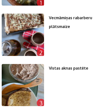
1
Vecmāmiņas rabarberu
plātsmaize
2
Vistas aknas pastēte
3