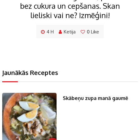
bez cukura un cepšanas. Skan
lieliski vai ne? Izmēģini!
4 H
Ketija
0
Like
Jaunākās Receptes
Skābeņu zupa manā gaumē