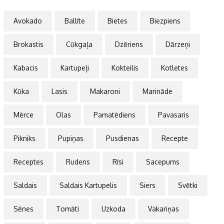
Avokado
Ballīte
Bietes
Biezpiens
Brokastis
Cūkgaļa
Dzēriens
Dārzeņi
Kabacis
Kartupeļi
Kokteilis
Kotletes
Kūka
Lasis
Makaroni
Marināde
Mērce
Olas
Pamatēdiens
Pavasaris
Pikniks
Pupiņas
Pusdienas
Recepte
Receptes
Rudens
Rīsi
Sacepums
Saldais
Saldais Kartupelis
Siers
Svētki
Sēnes
Tomāti
Uzkoda
Vakariņas