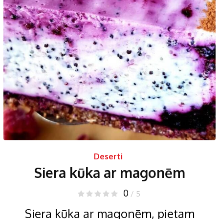
Deserti
Siera kūka ar magonēm
0
/ 5
Siera kūka ar magonēm, pietam