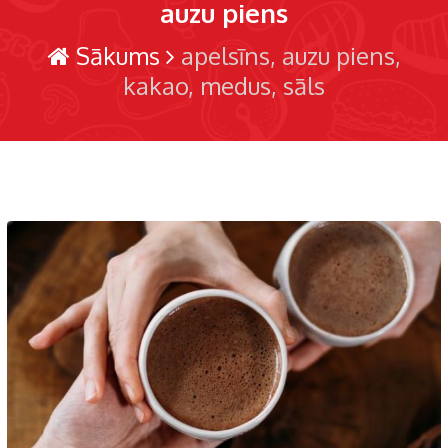
auzu piens
Sākums
apelsīns
auzu piens
kakao
medus
sāls