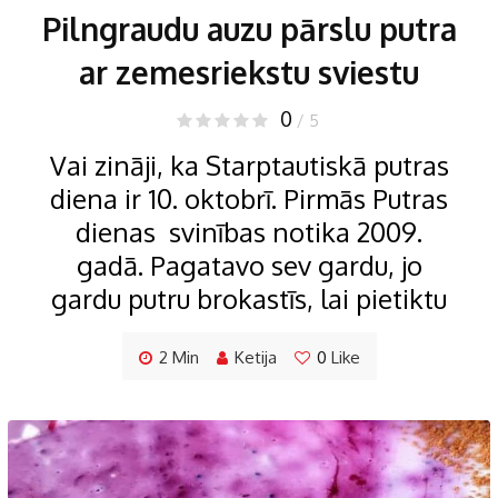
Pilngraudu auzu pārslu putra
ar zemesriekstu sviestu
0
/ 5
Vai zināji, ka Starptautiskā putras
diena ir 10. oktobrī. Pirmās Putras
dienas svinības notika 2009.
gadā. Pagatavo sev gardu, jo
gardu putru brokastīs, lai pietiktu
2 Min
Ketija
0
Like