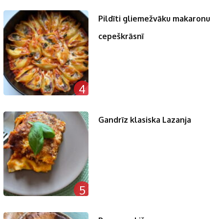
Pildīti gliemežvāku makaronu
cepeškrāsnī
4
Gandrīz klasiska Lazanja
5