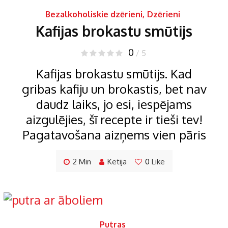
Bezalkoholiskie dzērieni
,
Dzērieni
Kafijas brokastu smūtijs
0
/ 5
Kafijas brokastu smūtijs. Kad
gribas kafiju un brokastis, bet nav
daudz laiks, jo esi, iespējams
aizgulējies, šī recepte ir tieši tev!
Pagatavošana aizņems vien pāris
2 Min
Ketija
0
Like
Putras