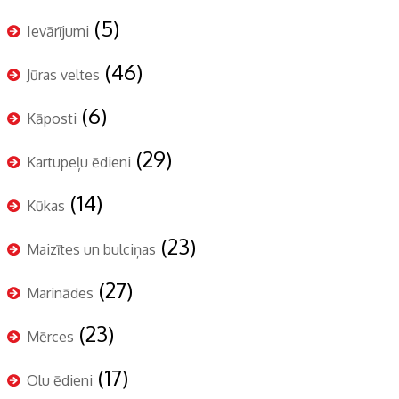
(5)
Ievārījumi
(46)
Jūras veltes
(6)
Kāposti
(29)
Kartupeļu ēdieni
(14)
Kūkas
(23)
Maizītes un bulciņas
(27)
Marinādes
(23)
Mērces
(17)
Olu ēdieni