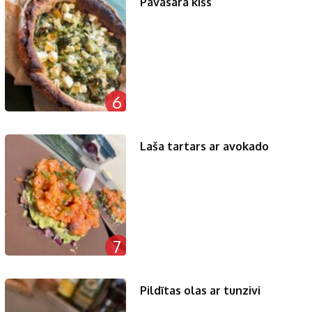
Pavasara kišs
6
Laša tartars ar avokado
7
Pildītas olas ar tunzivi