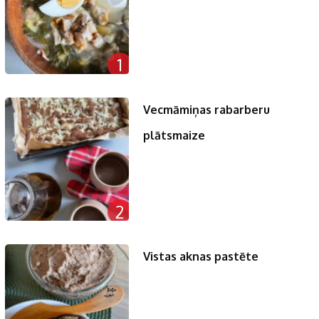
1
Vecmāmiņas rabarberu
plātsmaize
2
Vistas aknas pastēte