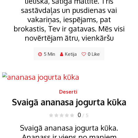
lieliska, sātīga maltīte. Trīs
sastāvdaļas un pusdienas vai
vakariņas, iespējams, pat
brokastis, Tev ir gatavas. Mēs visi
novērtējam ātru, vienkāršu
5 Min
Ketija
0
Like
Deserti
Svaigā ananasa jogurta kūka
0
/ 5
Svaigā ananasa jogurta kūka.
Ananass ir viens no maniem