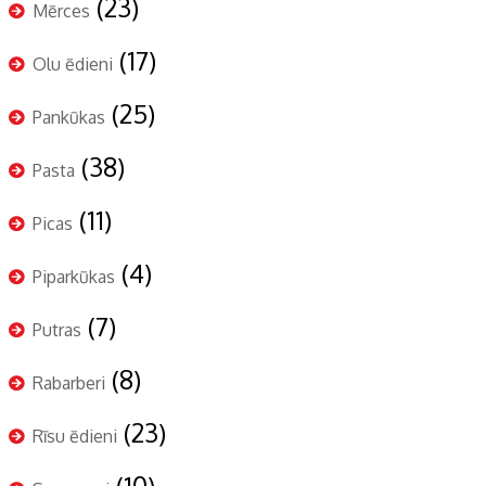
(23)
Mērces
(17)
Olu ēdieni
(25)
Pankūkas
(38)
Pasta
(11)
Picas
(4)
Piparkūkas
(7)
Putras
(8)
Rabarberi
(23)
Rīsu ēdieni
(10)