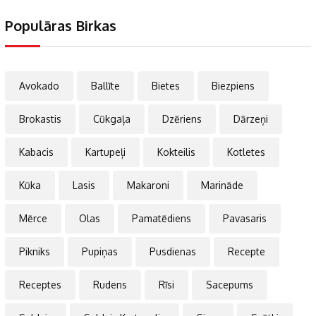
Populāras Birkas
Avokado
Ballīte
Bietes
Biezpiens
Brokastis
Cūkgaļa
Dzēriens
Dārzeņi
Kabacis
Kartupeļi
Kokteilis
Kotletes
Kūka
Lasis
Makaroni
Marināde
Mērce
Olas
Pamatēdiens
Pavasaris
Pikniks
Pupiņas
Pusdienas
Recepte
Receptes
Rudens
Rīsi
Sacepums