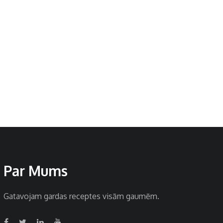
Par Mums
Gatavojam gardas receptes visām gaumēm.