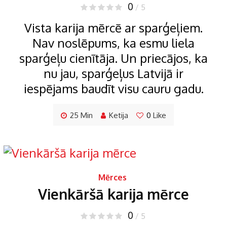
0
/ 5
Vista karija mērcē ar sparģeļiem.
Nav noslēpums, ka esmu liela
sparģeļu cienītāja. Un priecājos, ka
nu jau, sparģeļus Latvijā ir
iespējams baudīt visu cauru gadu.
25 Min
Ketija
0
Like
Mērces
Vienkāršā karija mērce
0
/ 5