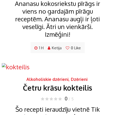
Ananasu kokosriekstu pīrāgs ir
viens no gardajām pīrāgu
receptēm. Ananasu augļi ir ļoti
veselīgi. Ātri un vienkārši.
Izmēģini!
1 H
Ketija
0
Like
Alkoholiskie dzērieni
,
Dzērieni
Četru krāsu kokteilis
0
/ 5
Šo recepti ieraudzīju vietnē Tik