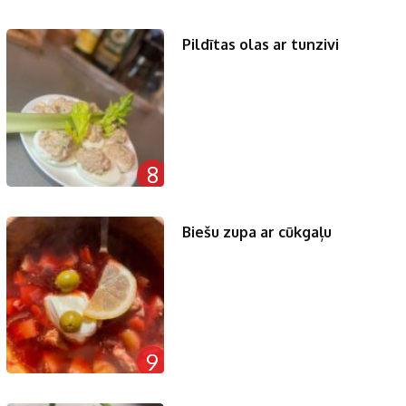
Pildītas olas ar tunzivi
8
Biešu zupa ar cūkgaļu
9