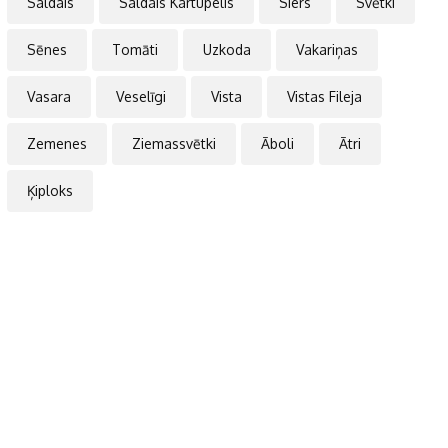
Saldais
Saldais Kartupelis
Siers
Svētki
Sēnes
Tomāti
Uzkoda
Vakariņas
Vasara
Veselīgi
Vista
Vistas Fileja
Zemenes
Ziemassvētki
Āboli
Ātri
Ķiploks