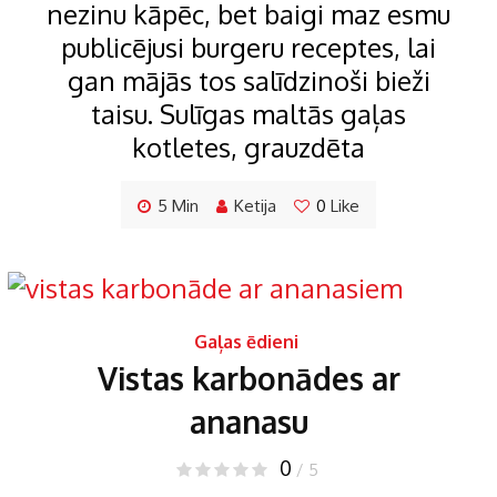
nezinu kāpēc, bet baigi maz esmu
publicējusi burgeru receptes, lai
gan mājās tos salīdzinoši bieži
taisu. Sulīgas maltās gaļas
kotletes, grauzdēta
5 Min
Ketija
0
Like
Gaļas ēdieni
Vistas karbonādes ar
ananasu
0
/ 5