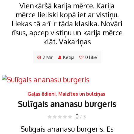
Vienkāršā karija mērce. Karija
mērce lieliski kopā iet ar vistiņu.
Liekas tā arī ir tāda klasika. Novāri
rīsus, apcep vistiņu un karija mērce
klāt. Vakariņas
2 Min
Ketija
0
Like
Gaļas ēdieni
,
Maizītes un bulciņas
Sulīgais ananasu burgeris
0
/ 5
Sulīgais ananasu burgeris. Es