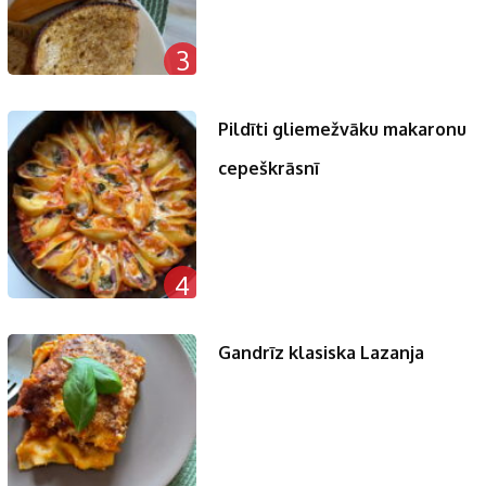
3
Pildīti gliemežvāku makaronu
cepeškrāsnī
4
Gandrīz klasiska Lazanja