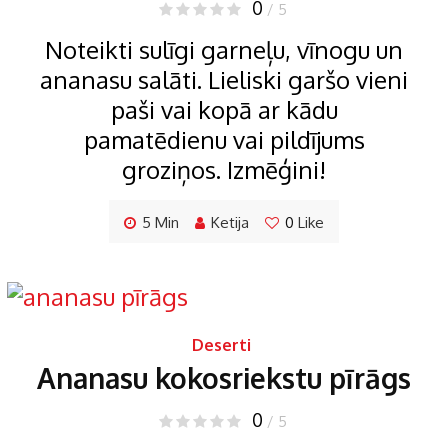
0
/ 5
Noteikti sulīgi garneļu, vīnogu un
ananasu salāti. Lieliski garšo vieni
paši vai kopā ar kādu
pamatēdienu vai pildījums
groziņos. Izmēģini!
5 Min
Ketija
0
Like
Deserti
Ananasu kokosriekstu pīrāgs
0
/ 5