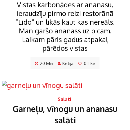
Vistas karbonādes ar ananasu,
ieraudzīju pirmo reizi restorānā
“Lido” un likās kaut kas nereāls.
Man garšo ananass uz picām.
Laikam pāris gadus atpakaļ
pārēdos vistas
20 Min
Ketija
0
Like
Salāti
Garneļu, vīnogu un ananasu
salāti