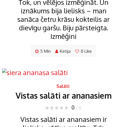
Tok, un vēlējos izmēģināt. Un
iznākums bija lielisks – man
sanāca četru krāsu kokteilis ar
dievīgu garšu. Biju pārsteigta.
Izmēģini
5 Min
Ketija
0
Like
Salāti
Vistas salāti ar ananasiem
0
/ 5
Vistas salāti ar ananasiem ir