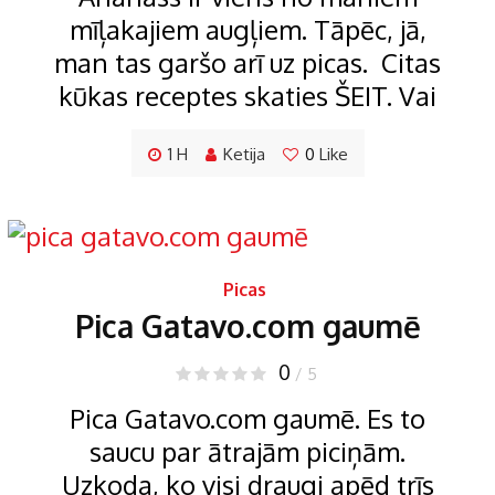
mīļakajiem augļiem. Tāpēc, jā,
man tas garšo arī uz picas. Citas
kūkas receptes skaties ŠEIT. Vai
1 H
Ketija
0
Like
Picas
Pica Gatavo.com gaumē
0
/ 5
Pica Gatavo.com gaumē. Es to
saucu par ātrajām piciņām.
Uzkoda, ko visi draugi apēd trīs