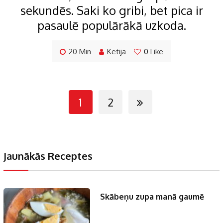
sekundēs. Saki ko gribi, bet pica ir
pasaulē populārākā uzkoda.
20 Min
Ketija
0
Like
1
2
Jaunākās Receptes
Skābeņu zupa manā gaumē