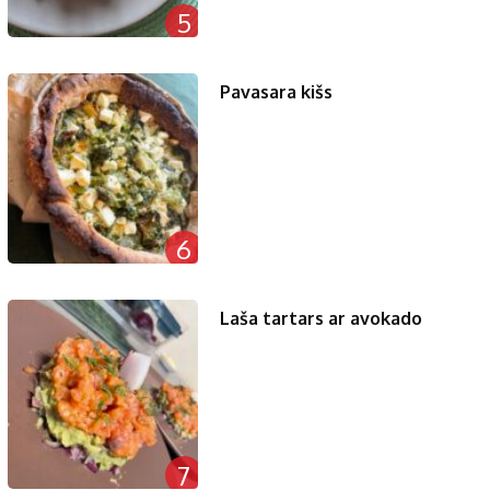
5
Pavasara kišs
6
Laša tartars ar avokado
7