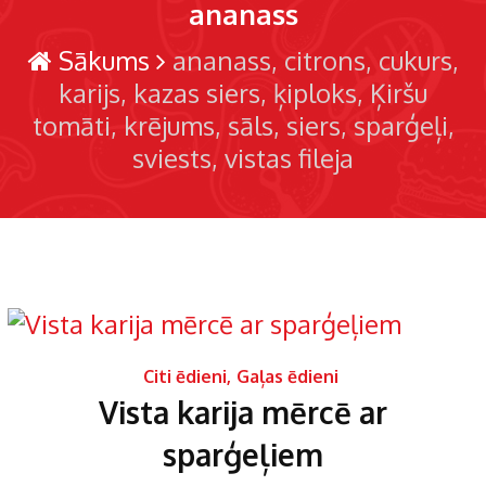
ananass
Sākums
ananass
citrons
cukurs
karijs
kazas siers
ķiploks
Ķiršu
tomāti
krējums
sāls
siers
sparģeļi
sviests
vistas fileja
Citi ēdieni
,
Gaļas ēdieni
Vista karija mērcē ar
sparģeļiem