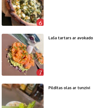
6
Laša tartars ar avokado
7
Pildītas olas ar tunzivi