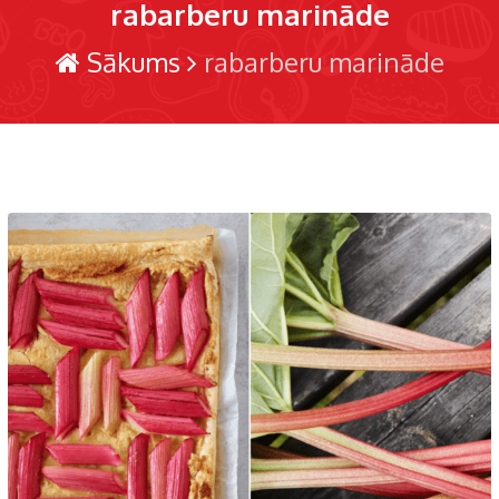
rabarberu marināde
Sākums
rabarberu marināde