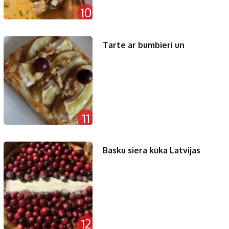
10
Tarte ar bumbieri un
11
Basku siera kūka Latvijas
12