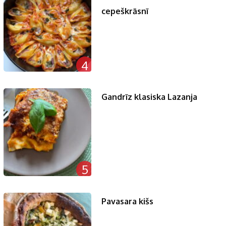
cepeškrāsnī
4
Gandrīz klasiska Lazanja
5
Pavasara kišs