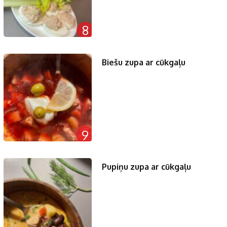
8
Biešu zupa ar cūkgaļu
9
Pupiņu zupa ar cūkgaļu