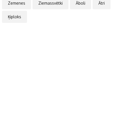
Zemenes
Ziemassvētki
Āboli
Ātri
Ķiploks