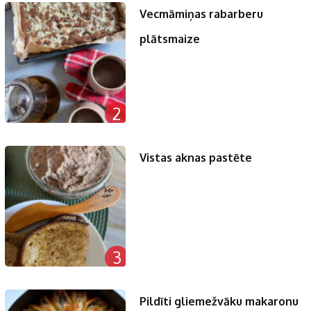
Vecmāmiņas rabarberu
plātsmaize
2
Vistas aknas pastēte
3
Pildīti gliemežvāku makaronu