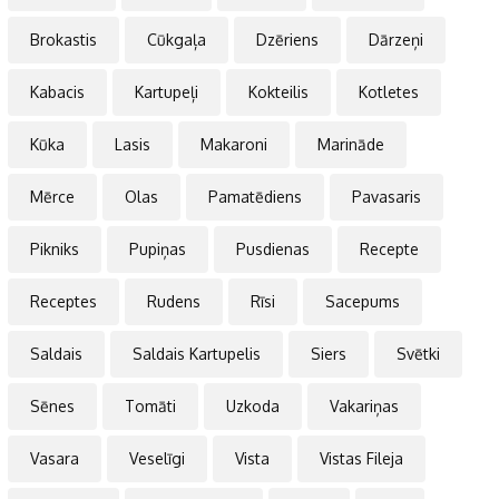
Brokastis
Cūkgaļa
Dzēriens
Dārzeņi
Kabacis
Kartupeļi
Kokteilis
Kotletes
Kūka
Lasis
Makaroni
Marināde
Mērce
Olas
Pamatēdiens
Pavasaris
Pikniks
Pupiņas
Pusdienas
Recepte
Receptes
Rudens
Rīsi
Sacepums
Saldais
Saldais Kartupelis
Siers
Svētki
Sēnes
Tomāti
Uzkoda
Vakariņas
Vasara
Veselīgi
Vista
Vistas Fileja