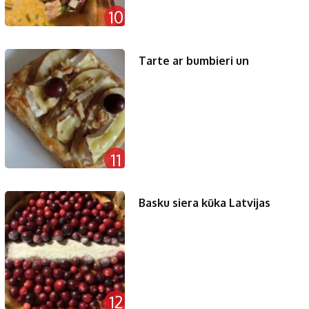
10
Tarte ar bumbieri un
11
Basku siera kūka Latvijas
12