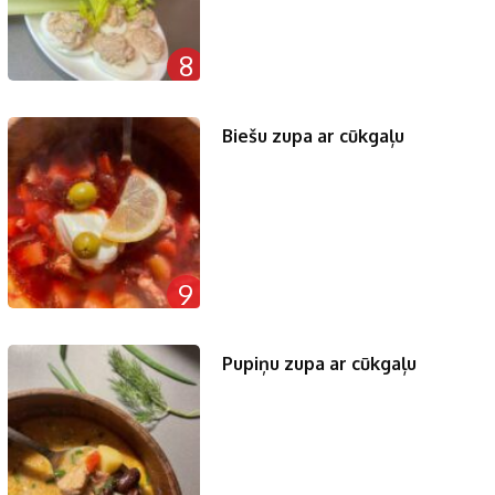
8
Biešu zupa ar cūkgaļu
9
Pupiņu zupa ar cūkgaļu