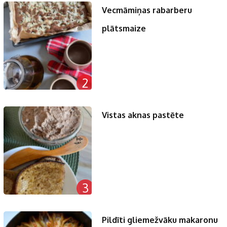
Vecmāmiņas rabarberu
plātsmaize
2
Vistas aknas pastēte
3
Pildīti gliemežvāku makaronu