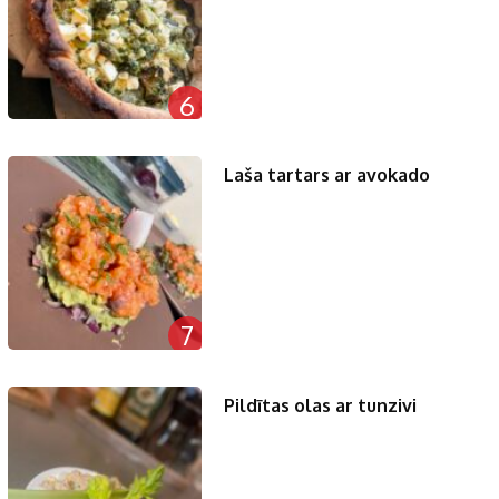
6
Laša tartars ar avokado
7
Pildītas olas ar tunzivi