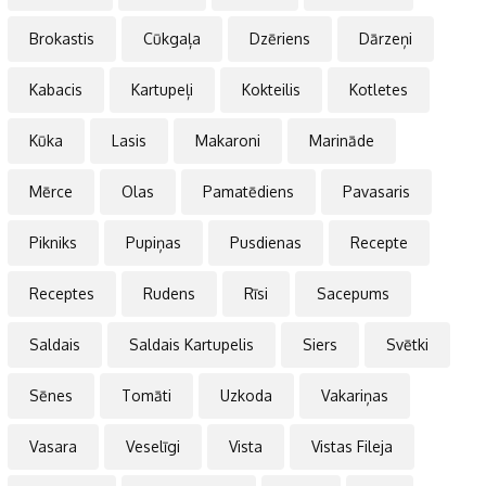
Brokastis
Cūkgaļa
Dzēriens
Dārzeņi
Kabacis
Kartupeļi
Kokteilis
Kotletes
Kūka
Lasis
Makaroni
Marināde
Mērce
Olas
Pamatēdiens
Pavasaris
Pikniks
Pupiņas
Pusdienas
Recepte
Receptes
Rudens
Rīsi
Sacepums
Saldais
Saldais Kartupelis
Siers
Svētki
Sēnes
Tomāti
Uzkoda
Vakariņas
Vasara
Veselīgi
Vista
Vistas Fileja