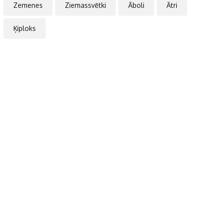
Zemenes
Ziemassvētki
Āboli
Ātri
Ķiploks