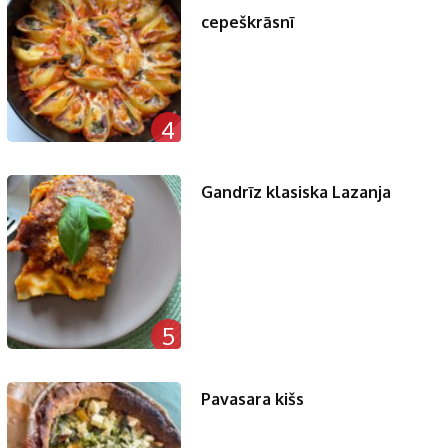
cepeškrāsnī
4
Gandrīz klasiska Lazanja
5
Pavasara kišs