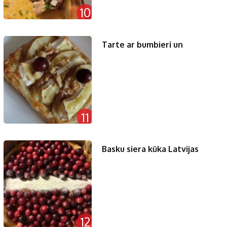
10
Tarte ar bumbieri un
11
Basku siera kūka Latvijas
12