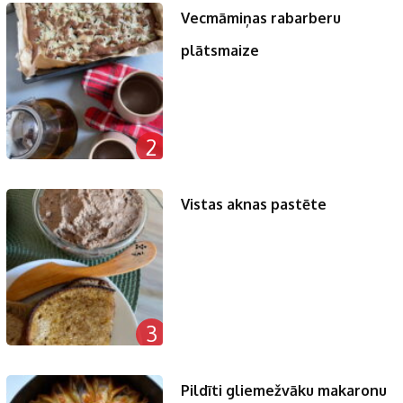
Vecmāmiņas rabarberu
plātsmaize
2
Vistas aknas pastēte
3
Pildīti gliemežvāku makaronu