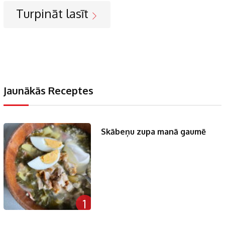
Turpināt lasīt
Jaunākās Receptes
Skābeņu zupa manā gaumē
1