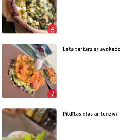
6
Laša tartars ar avokado
7
Pildītas olas ar tunzivi