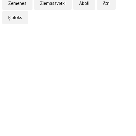
Zemenes
Ziemassvētki
Āboli
Ātri
Ķiploks