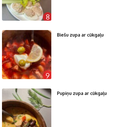
8
Biešu zupa ar cūkgaļu
9
Pupiņu zupa ar cūkgaļu