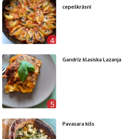
cepeškrāsnī
4
Gandrīz klasiska Lazanja
5
Pavasara kišs