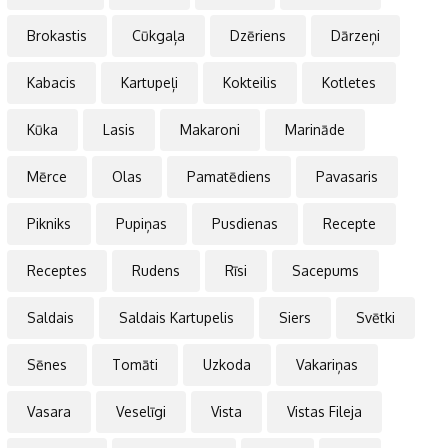
Brokastis
Cūkgaļa
Dzēriens
Dārzeņi
Kabacis
Kartupeļi
Kokteilis
Kotletes
Kūka
Lasis
Makaroni
Marināde
Mērce
Olas
Pamatēdiens
Pavasaris
Pikniks
Pupiņas
Pusdienas
Recepte
Receptes
Rudens
Rīsi
Sacepums
Saldais
Saldais Kartupelis
Siers
Svētki
Sēnes
Tomāti
Uzkoda
Vakariņas
Vasara
Veselīgi
Vista
Vistas Fileja